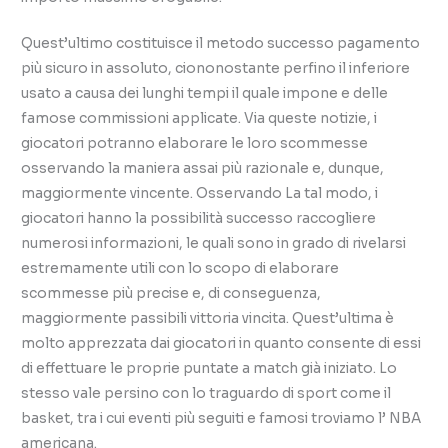
Quest’ultimo costituisce il metodo successo pagamento
più sicuro in assoluto, ciononostante perfino il inferiore
usato a causa dei lunghi tempi il quale impone e delle
famose commissioni applicate. Via queste notizie, i
giocatori potranno elaborare le loro scommesse
osservando la maniera assai più razionale e, dunque,
maggiormente vincente. Osservando La tal modo, i
giocatori hanno la possibilità successo raccogliere
numerosi informazioni, le quali sono in grado di rivelarsi
estremamente utili con lo scopo di elaborare
scommesse più precise e, di conseguenza,
maggiormente passibili vittoria vincita. Quest’ultima è
molto apprezzata dai giocatori in quanto consente di essi
di effettuare le proprie puntate a match già iniziato. Lo
stesso vale persino con lo traguardo di sport come il
basket, tra i cui eventi più seguiti e famosi troviamo l’ NBA
americana.