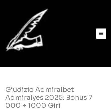
Skip
to
content
Giudizio Admiralbet
Admiralyes 2025: Bonus 7
000 + 1000 Giri