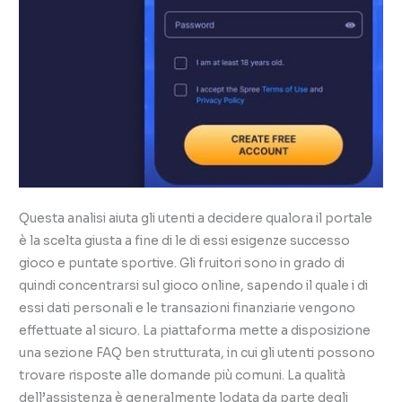
Questa analisi aiuta gli utenti a decidere qualora il portale
è la scelta giusta a fine di le di essi esigenze successo
gioco e puntate sportive. Gli fruitori sono in grado di
quindi concentrarsi sul gioco online, sapendo il quale i di
essi dati personali e le transazioni finanziarie vengono
effettuate al sicuro. La piattaforma mette a disposizione
una sezione FAQ ben strutturata, in cui gli utenti possono
trovare risposte alle domande più comuni. La qualità
dell’assistenza è generalmente lodata da parte degli