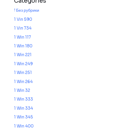
Categories
! Без рубрики
1 Vin 590
1 Vin 734
1 Win 117
1 Win 180
1 Win 221
1 Win 249
1 Win 251
1 Win 264
1 Win 32
1 Win 333
1 Win 334
1 Win 345
1 Win 400