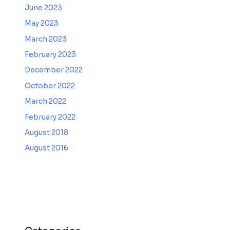
June 2023
May 2023
March 2023
February 2023
December 2022
October 2022
March 2022
February 2022
August 2018
August 2016