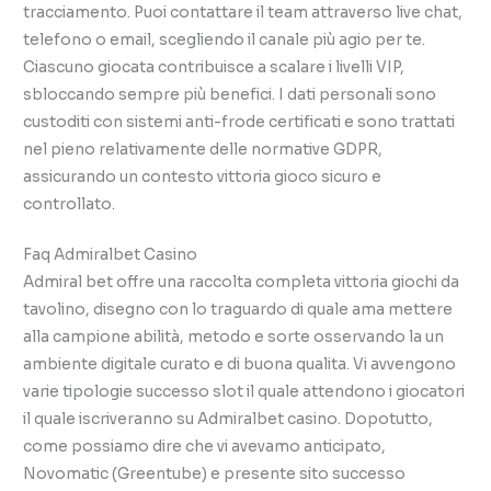
tracciamento. Puoi contattare il team attraverso live chat,
telefono o email, scegliendo il canale più agio per te.
Ciascuno giocata contribuisce a scalare i livelli VIP,
sbloccando sempre più benefici. I dati personali sono
custoditi con sistemi anti-frode certificati e sono trattati
nel pieno relativamente delle normative GDPR,
assicurando un contesto vittoria gioco sicuro e
controllato.
Faq Admiralbet Casino
Admiral bet offre una raccolta completa vittoria giochi da
tavolino, disegno con lo traguardo di quale ama mettere
alla campione abilità, metodo e sorte osservando la un
ambiente digitale curato e di buona qualita. Vi avvengono
varie tipologie successo slot il quale attendono i giocatori
il quale iscriveranno su Admiralbet casino. Dopotutto,
come possiamo dire che vi avevamo anticipato,
Novomatic (Greentube) e presente sito successo