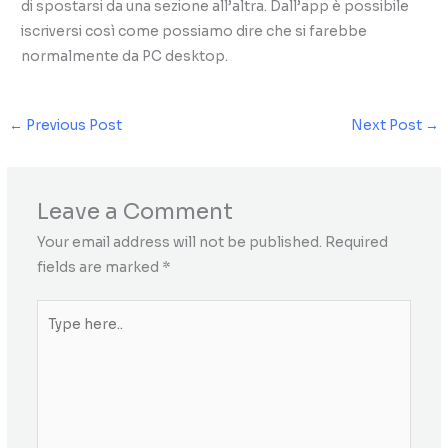
di spostarsi da una sezione all’altra. Dall’app è possibile
iscriversi così come possiamo dire che si farebbe
normalmente da PC desktop.
←
Previous Post
Next Post
→
Leave a Comment
Your email address will not be published.
Required
fields are marked
*
Type
here..