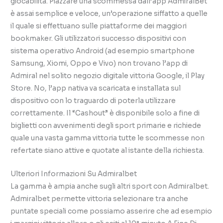
giocabilità. Piazzare una scommessa dall’app AdmiralBet
è assai semplice e veloce, un’operazione siffatto a quelle
il quale si effettuano sulle piattaforme dei maggiori
bookmaker. Gli utilizzatori successo dispositivi con
sistema operativo Android (ad esempio smartphone
Samsung, Xiomi, Oppo e Vivo) non trovano l’app di
Admiral nel solito negozio digitale vittoria Google, il Play
Store. No, l’app nativa va scaricata e installata sul
dispositivo con lo traguardo di poterla utilizzare
correttamente. Il “Cashout” è disponibile solo a fine di
biglietti con avvenimenti degli sport primarie e richiede
quale una vasta gamma vittoria tutte le scommesse non
refertate siano attive e quotate al istante della richiesta.
Ulteriori Informazioni Su Admiralbet
La gamma è ampia anche sugli altri sport con Admiralbet.
Admiralbet permette vittoria selezionare tra anche
puntate speciali come possiamo asserire che ad esempio