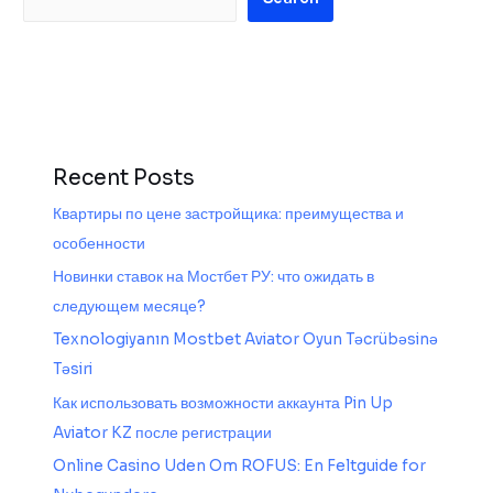
Recent Posts
Квартиры по цене застройщика: преимущества и
особенности
Новинки ставок на Мостбет РУ: что ожидать в
следующем месяце?
Texnologiyanın Mostbet Aviator Oyun Təcrübəsinə
Təsiri
Как использовать возможности аккаунта Pin Up
Aviator KZ после регистрации
Online Casino Uden Om ROFUS: En Feltguide for