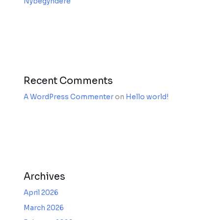
Nybegyndere
Recent Comments
A WordPress Commenter
on
Hello world!
Archives
April 2026
March 2026