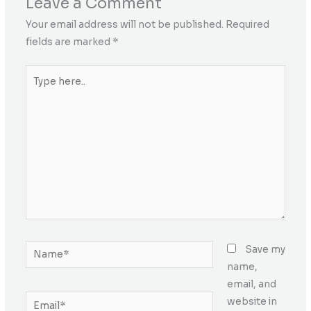
Leave a Comment
Your email address will not be published.
Required
fields are marked
*
Type
here..
Name*
Save my
name,
email, and
Email*
website in