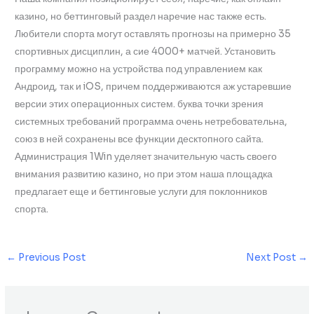
казино, но беттинговый раздел наречие нас также есть.
Любители спорта могут оставлять прогнозы на примерно 35
спортивных дисциплин, а сие 4000+ матчей. Установить
программу можно на устройства под управлением как
Андроид, так и iOS, причем поддерживаются аж устаревшие
версии этих операционных систем. буква точки зрения
системных требований программа очень нетребовательна,
союз в ней сохранены все функции десктопного сайта.
Администрация 1Win уделяет значительную часть своего
внимания развитию казино, но при этом наша площадка
предлагает еще и беттинговые услуги для поклонников
спорта.
←
Previous Post
Next Post
→