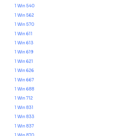
1 Win 540
1 Win 562
1 Win 570
1 Win 611
1 Win 613
1 Win 619
1 Win 621
1 Win 626
1 Win 667
1 Win 688
1 Win 712
1 Win 831
1 Win 833
1 Win 837
1 Win 870