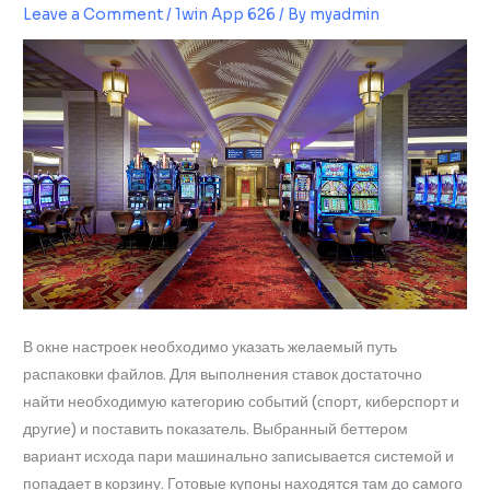
Leave a Comment
/
1win App 626
/ By
myadmin
В окне настроек необходимо указать желаемый путь
распаковки файлов. Для выполнения ставок достаточно
найти необходимую категорию событий (спорт, киберспорт и
другие) и поставить показатель. Выбранный беттером
вариант исхода пари машинально записывается системой и
попадает в корзину. Готовые купоны находятся там до самого