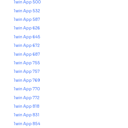
1win App 500
1win App 532
1win App 587
1win App 626
1win App 645
1win App 672
1win App 687
1win App 755
1win App 757
1win App 769
1win App 770
1win App 772
1win App 818
1win App 831
1win App 854