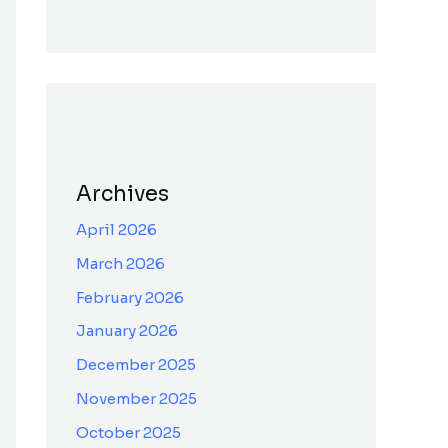
Archives
April 2026
March 2026
February 2026
January 2026
December 2025
November 2025
October 2025