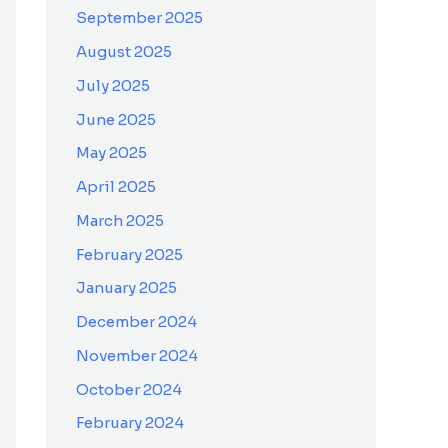
September 2025
August 2025
July 2025
June 2025
May 2025
April 2025
March 2025
February 2025
January 2025
December 2024
November 2024
October 2024
February 2024