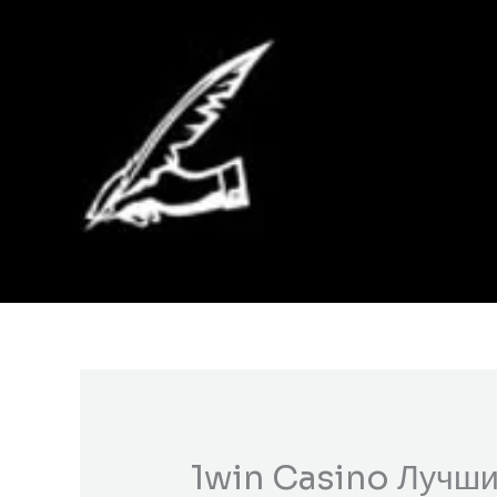
Skip
to
content
1win Casino Лучши