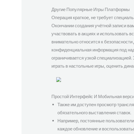
Другие Популярные Игры Платформы
Операция краткое, не требует специаль
Окончании создания учётной записи ва
участвовать в акциях и использовать 
внимательно относится к безопасности
конфиденциальная информация под надё
ограничивается узкой специализацией.
играть в настольные игры, оценить дин
Простой Интерфейс И Мобильная верс
Также им доступен просмотр трансл
обязательного выставления ставок.
Например, постоянные пользователи
каждое обновление и воспользовать