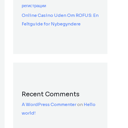
регистрации
Online Casino Uden Om ROFUS: En
Feltguide for Nybegyndere
Recent Comments
A WordPress Commenter
on
Hello
world!