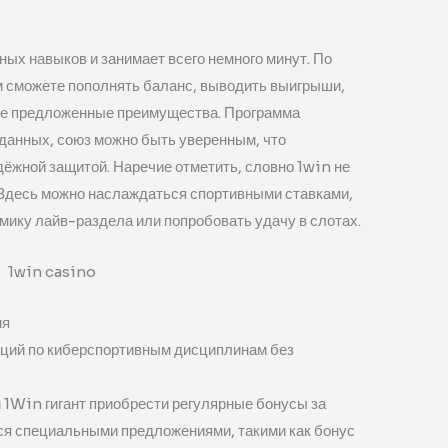
ных навыков и занимает всего немного минут. По
м сможете пополнять баланс, выводить выигрыши,
все предложенные преимущества. Программа
 данных, союз можно быть уверенным, что
жной защитой. Наречие отметить, словно 1win не
 Здесь можно наслаждаться спортивными ставками,
амику лайв-раздела или попробовать удачу в слотах.
ия
яций по киберспортивным дисциплинам без
 1Win гигант приобрести регулярные бонусы за
ся специальными предложениями, такими как бонус