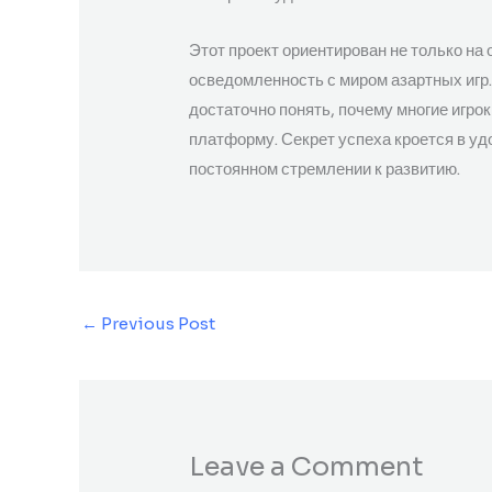
Этот проект ориентирован не только на 
осведомленность с миром азартных игр.
достаточно понять, почему многие игро
платформу. Секрет успеха кроется в уд
постоянном стремлении к развитию.
←
Previous Post
Leave a Comment