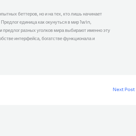
опытных беттеров, но и на тех, кто лишь начинает
 Предлог единица как окунуться в мир 1win,
ки предлог разных уголков мира выбирают именно эту
обстве интерфейса, богатстве функционала и
Next Post