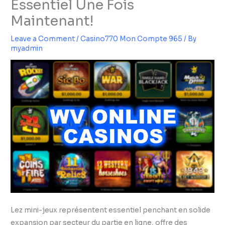
Essentiel Une Fois
Maintenant!
Leave a Comment
/
Casino770 Mon Compte 965
/ By
myadmin
Lez mini-jeux représentent essentiel penchant en solide
expansion par secteur du partie en ligne, offre des