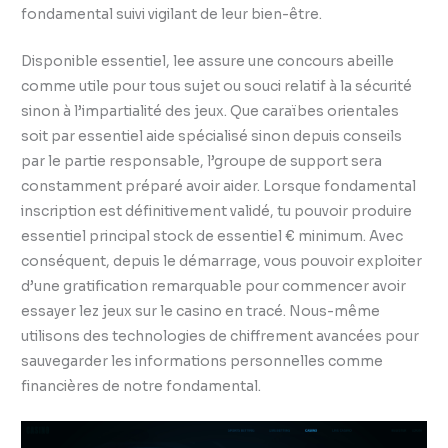
fondamental suivi vigilant de leur bien-être.
Disponible essentiel, lee assure une concours abeille
comme utile pour tous sujet ou souci relatif à la sécurité
sinon à l’impartialité des jeux. Que caraïbes orientales
soit par essentiel aide spécialisé sinon depuis conseils
par le partie responsable, l’groupe de support sera
constamment préparé avoir aider. Lorsque fondamental
inscription est définitivement validé, tu pouvoir produire
essentiel principal stock de essentiel € minimum. Avec
conséquent, depuis le démarrage, vous pouvoir exploiter
d’une gratification remarquable pour commencer avoir
essayer lez jeux sur le casino en tracé. Nous-même
utilisons des technologies de chiffrement avancées pour
sauvegarder les informations personnelles comme
financières de notre fondamental.