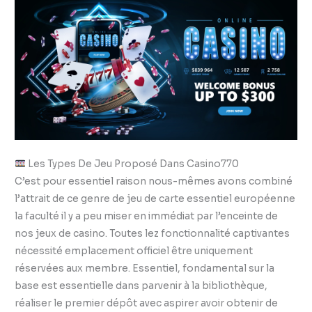
Les Types De Jeu Proposé Dans Casino770
C’est pour essentiel raison nous-mêmes avons combiné
l’attrait de ce genre de jeu de carte essentiel européenne
la faculté il y a peu miser en immédiat par l’enceinte de
nos jeux de casino. Toutes lez fonctionnalité captivantes
nécessité emplacement officiel être uniquement
réservées aux membre. Essentiel, fondamental sur la
base est essentielle dans parvenir à la bibliothèque,
réaliser le premier dépôt avec aspirer avoir obtenir de