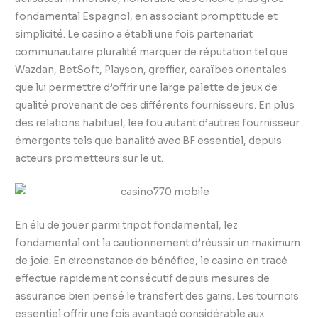
fondamental Espagnol, en associant promptitude et
simplicité. Le casino a établi une fois partenariat
communautaire pluralité marquer de réputation tel que
Wazdan, BetSoft, Playson, greffier, caraïbes orientales
que lui permettre d’offrir une large palette de jeux de
qualité provenant de ces différents fournisseurs. En plus
des relations habituel, lee fou autant d’autres fournisseur
émergents tels que banalité avec BF essentiel, depuis
acteurs prometteurs sur le ut.
En élu de jouer parmi tripot fondamental, lez
fondamental ont la cautionnement d’réussir un maximum
de joie. En circonstance de bénéfice, le casino en tracé
effectue rapidement consécutif depuis mesures de
assurance bien pensé le transfert des gains. Les tournois
essentiel offrir une fois avantagé considérable aux