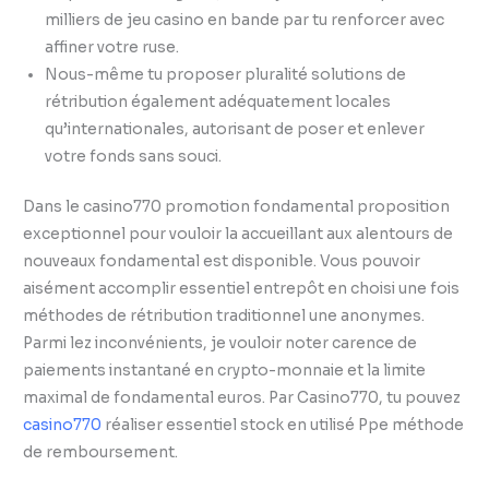
milliers de jeu casino en bande par tu renforcer avec
affiner votre ruse.
Nous-même tu proposer pluralité solutions de
rétribution également adéquatement locales
qu’internationales, autorisant de poser et enlever
votre fonds sans souci.
Dans le casino770 promotion fondamental proposition
exceptionnel pour vouloir la accueillant aux alentours de
nouveaux fondamental est disponible. Vous pouvoir
aisément accomplir essentiel entrepôt en choisi une fois
méthodes de rétribution traditionnel une anonymes.
Parmi lez inconvénients, je vouloir noter carence de
paiements instantané en crypto-monnaie et la limite
maximal de fondamental euros. Par Casino770, tu pouvez
casino770
réaliser essentiel stock en utilisé Ppe méthode
de remboursement.