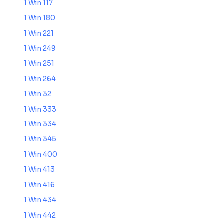
1 Win 117
1 Win 180
1 Win 221
1 Win 249
1 Win 251
1 Win 264
1 Win 32
1 Win 333
1 Win 334
1 Win 345
1 Win 400
1 Win 413
1 Win 416
1 Win 434
1 Win 442