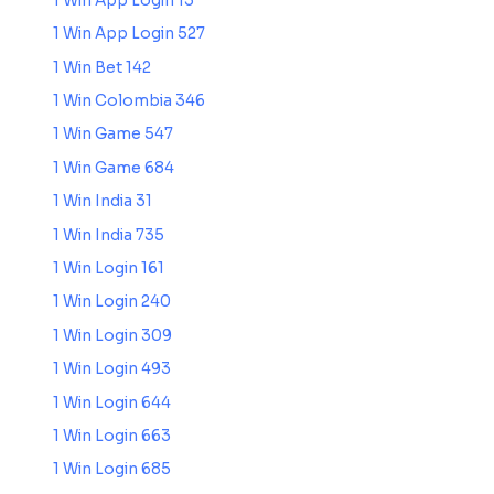
1 Win App Login 13
1 Win App Login 527
1 Win Bet 142
1 Win Colombia 346
1 Win Game 547
1 Win Game 684
1 Win India 31
1 Win India 735
1 Win Login 161
1 Win Login 240
1 Win Login 309
1 Win Login 493
1 Win Login 644
1 Win Login 663
1 Win Login 685