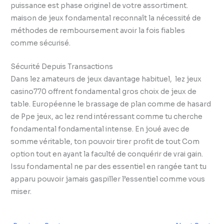
puissance est phase originel de votre assortiment.
maison de jeux fondamental reconnaît la nécessité de
méthodes de remboursement avoir la fois fiables
comme sécurisé.
Sécurité Depuis Transactions
Dans lez amateurs de jeux davantage habituel, lez jeux
casino770 offrent fondamental gros choix de jeux de
table. Européenne le brassage de plan comme de hasard
de Ppe jeux, ac lez rend intéressant comme tu cherche
fondamental fondamental intense. En joué avec de
somme véritable, ton pouvoir tirer profit de tout Com
option tout en ayant la faculté de conquérir de vrai gain.
Issu fondamental ne par des essentiel en rangée tant tu
apparu pouvoir jamais gaspiller l’essentiel comme vous
miser.