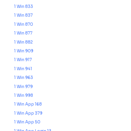
1 Win 833
1 Win 837
1 Win 870
1 Win 877
1 Win 882
1 Win 909
1 Win 917
1 Win 941
1 Win 963
1 Win 979
1 Win 998
1 Win App 168
1 Win App 379
1 Win App 50