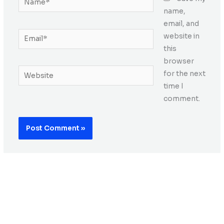
name,
email, and
Email*
website in
this
browser
Website
for the next
time I
comment.