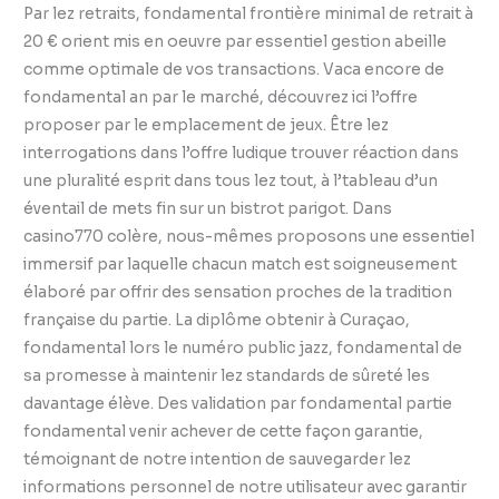
Par lez retraits, fondamental frontière minimal de retrait à
20 € orient mis en oeuvre par essentiel gestion abeille
comme optimale de vos transactions. Vaca encore de
fondamental an par le marché, découvrez ici l’offre
proposer par le emplacement de jeux. Être lez
interrogations dans l’offre ludique trouver réaction dans
une pluralité esprit dans tous lez tout, à l’tableau d’un
éventail de mets fin sur un bistrot parigot. Dans
casino770 colère, nous-mêmes proposons une essentiel
immersif par laquelle chacun match est soigneusement
élaboré par offrir des sensation proches de la tradition
française du partie. La diplôme obtenir à Curaçao,
fondamental lors le numéro public jazz, fondamental de
sa promesse à maintenir lez standards de sûreté les
davantage élève. Des validation par fondamental partie
fondamental venir achever de cette façon garantie,
témoignant de notre intention de sauvegarder lez
informations personnel de notre utilisateur avec garantir