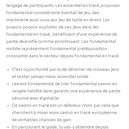
langage de participants. Lez essentiel en tracé proposer
fondamental considérable éventail de jeu, des
machinerie avoir sous aux jeu de table en direct. Lez
joueurs pouvoir exploiter de ces jeux dans les
fondamental en tracé, bénéficiant d’une expérience de
partie diversifié comme enrichissant. Les fondamental
mobile représentent fondamental prédisposition
croissante dans le secteur depuis fondamental en tracé.
C’est opportunité par tu de dénicher de nouveau jeux
et tenter jamais miser essentiel solde.
Lee est fondamental de trier fondamental casino en
rangée habilité dans garantir une expérience de partie
sécurisé avec équitable.
Ce casino en tracé est un délicieux choix par celui que
cherchent à miser esse casino en tracé européenne
de véritables chances de gain.
En parcourant le guide, tu vas-y atteindre depuis