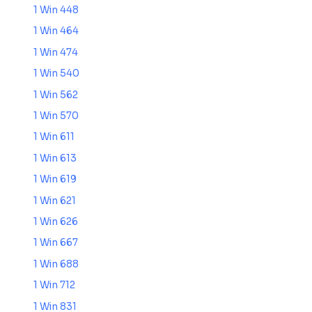
1 Win 448
1 Win 464
1 Win 474
1 Win 540
1 Win 562
1 Win 570
1 Win 611
1 Win 613
1 Win 619
1 Win 621
1 Win 626
1 Win 667
1 Win 688
1 Win 712
1 Win 831