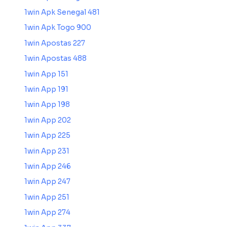
1win Apk Senegal 481
1win Apk Togo 900
1win Apostas 227
1win Apostas 488
1win App 151
1win App 191
1win App 198
1win App 202
1win App 225
1win App 231
1win App 246
1win App 247
1win App 251
1win App 274