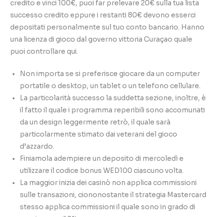
credito e vinci 100€, puoi far prelevare 20€ sulla tua lista
successo credito eppure i restanti 80€ devono esserci
depositati personalmente sul tuo conto bancario. Hanno
una licenza di gioco dal governo vittoria Curaçao quale
puoi controllare qui.
Non importa se si preferisce giocare da un computer
portatile o desktop, un tablet o un telefono cellulare.
La particolarità successo la suddetta sezione, inoltre, è
il fatto il quale i programma reperibili sono accomunati
da un design leggermente retrò, il quale sarà
particolarmente stimato dai veterani del gioco
d’azzardo.
Finiamola adempiere un deposito di mercoledì e
utilizzare il codice bonus WED100 ciascuno volta.
La maggior inizia dei casinò non applica commissioni
sulle transazioni, ciononostante il strategia Mastercard
stesso applica commissioni il quale sono in grado di