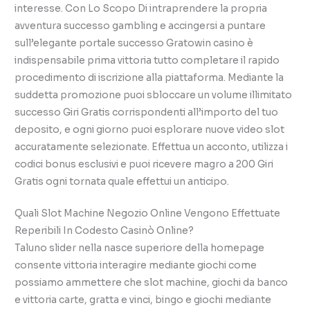
interesse. Con Lo Scopo Di intraprendere la propria
avventura successo gambling e accingersi a puntare
sull’elegante portale successo Gratowin casino è
indispensabile prima vittoria tutto completare il rapido
procedimento di iscrizione alla piattaforma. Mediante la
suddetta promozione puoi sbloccare un volume illimitato
successo Giri Gratis corrispondenti all’importo del tuo
deposito, e ogni giorno puoi esplorare nuove video slot
accuratamente selezionate. Effettua un acconto, utilizza i
codici bonus esclusivi e puoi ricevere magro a 200 Giri
Gratis ogni tornata quale effettui un anticipo.
Quali Slot Machine Negozio Online Vengono Effettuate
Reperibili In Codesto Casinò Online?
Taluno slider nella nasce superiore della homepage
consente vittoria interagire mediante giochi come
possiamo ammettere che slot machine, giochi da banco
e vittoria carte, gratta e vinci, bingo e giochi mediante