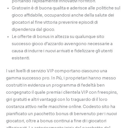
portando rapidamente innovativi fornitori.
Gratowin è di buona qualita e aderisce alle politiche sul
gioco affidabile, occupandosi anche della salute dei
giocatori al fine vittoria prevenire episodi di
dipendenza dal gioco.
Le offerte di bonus in altezza su qualunque sito
successo gioco d’azzardo avvengono necessarie a
causa di indurre i nuovi arrivati e fidelizzare gli utenti
esistenti.
I vari livelli di servizio VIP comportano ciascuno una
gamma successo pro. In Più, i proprietari hanno messo
costruiti in evidenza un programma di fedeltà ben
congegnato il quale premia i clientela VIP con freespins,
giri gratuiti e altri vantaggi con lo traguardo di il loro
costanza attivo nelle macchine online. Codesto sito ha
pianificato un pacchetto bonus di benvenuto per i nuovi
giocatori, oltre a bonus continui a fine di i giocatori