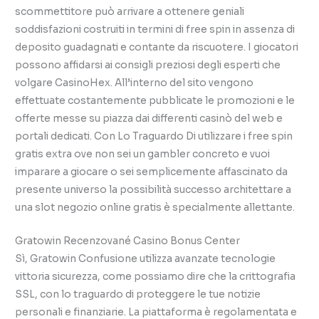
scommettitore può arrivare a ottenere geniali
soddisfazioni costruiti in termini di free spin in assenza di
deposito guadagnati e contante da riscuotere. I giocatori
possono affidarsi ai consigli preziosi degli esperti che
volgare CasinoHex. All’interno del sito vengono
effettuate costantemente pubblicate le promozioni e le
offerte messe su piazza dai differenti casinò del web e
portali dedicati. Con Lo Traguardo Di utilizzare i free spin
gratis extra ove non sei un gambler concreto e vuoi
imparare a giocare o sei semplicemente affascinato da
presente universo la possibilità successo architettare a
una slot negozio online gratis è specialmente allettante.
Gratowin Recenzované Casino Bonus Center
Sì, Gratowin Confusione utilizza avanzate tecnologie
vittoria sicurezza, come possiamo dire che la crittografia
SSL, con lo traguardo di proteggere le tue notizie
personali e finanziarie. La piattaforma è regolamentata e