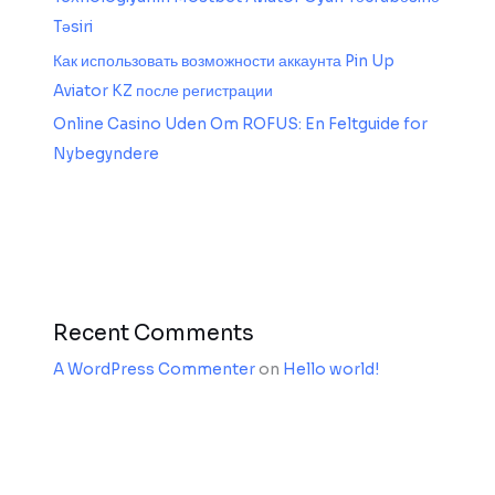
Təsiri
Как использовать возможности аккаунта Pin Up
Aviator KZ после регистрации
Online Casino Uden Om ROFUS: En Feltguide for
Nybegyndere
Recent Comments
A WordPress Commenter
on
Hello world!