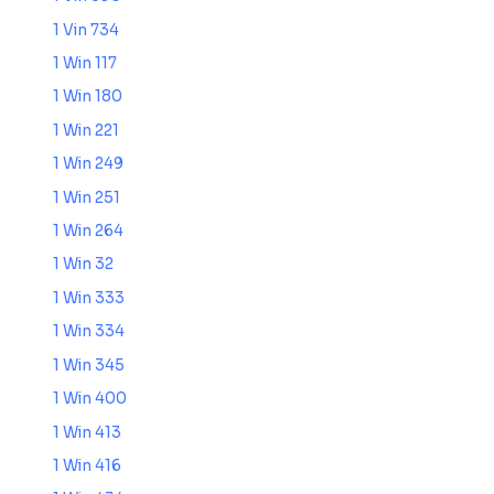
1 Vin 734
1 Win 117
1 Win 180
1 Win 221
1 Win 249
1 Win 251
1 Win 264
1 Win 32
1 Win 333
1 Win 334
1 Win 345
1 Win 400
1 Win 413
1 Win 416