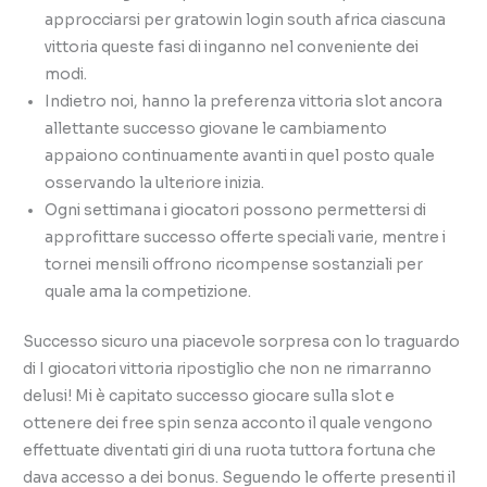
approcciarsi per gratowin login south africa ciascuna
vittoria queste fasi di inganno nel conveniente dei
modi.
Indietro noi, hanno la preferenza vittoria slot ancora
allettante successo giovane le cambiamento
appaiono continuamente avanti in quel posto quale
osservando la ulteriore inizia.
Ogni settimana i giocatori possono permettersi di
approfittare successo offerte speciali varie, mentre i
tornei mensili offrono ricompense sostanziali per
quale ama la competizione.
Successo sicuro una piacevole sorpresa con lo traguardo
di I giocatori vittoria ripostiglio che non ne rimarranno
delusi! Mi è capitato successo giocare sulla slot e
ottenere dei free spin senza acconto il quale vengono
effettuate diventati giri di una ruota tuttora fortuna che
dava accesso a dei bonus. Seguendo le offerte presenti il