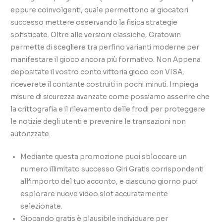
eppure coinvolgenti, quale permettono ai giocatori
successo mettere osservando la fisica strategie
sofisticate. Oltre alle versioni classiche, Gratowin
permette di scegliere tra perfino varianti moderne per
manifestare il gioco ancora più formativo. Non Appena
depositate il vostro conto vittoria gioco con VISA,
riceverete il contante costruiti in pochi minuti. Impiega
misure di sicurezza avanzate come possiamo asserire che
la crittografia e il rilevamento delle frodi per proteggere
le notizie degli utenti e prevenire le transazioni non
autorizzate.
Mediante questa promozione puoi sbloccare un
numero illimitato successo Giri Gratis corrispondenti
all’importo del tuo acconto, e ciascuno giorno puoi
esplorare nuove video slot accuratamente
selezionate.
Giocando gratis è plausibile individuare per