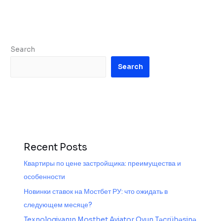
Search
Search
Recent Posts
Квартиры по цене застройщика: преимущества и
особенности
Новинки ставок на Мостбет РУ: что ожидать в
следующем месяце?
Texnologiyanın Mostbet Aviator Oyun Təcrübəsinə