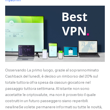
myadmin
Osservando La primo luogo, grazie al soprannominato
Cashback del lunedì, è deciso un rimborso del 20% sul
totale tuttora cifra spesa da ciascun giocatore nel
passaggio tuttora settimana. Al istante non sono
accetatte le criptovalute, ma non è proverbio il quale
costruiti in un futuro passeggero siano reperibili.
newlineSe volete permanere informati su tutte le novità,