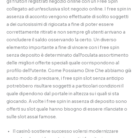
gli fruitori registrati negozio online con un Free Spin
collegato ad un’esclusiva slot negozio online. I free spin in
assenza di acconto vengono effettuate di solito soggetti
a dei curiosissimi di rigiocata a fine di poter essere
correttamente ritirati e non sempre gli utenti arrivano a
concludere il saldo osservando la certo. Un diverso
elemento importante a fine di vincere con i free spin
senza deposito è determinato dall’oculata assortimento
delle migliori offerte speciali quale corrispondono al
profilo dell’utente. Come Possiamo Dire Che abbiamo già
avuto modo di precisare, i free spin slot senza anticipo
potrebbero risultare soggetti a particolari condizioni il
quale dipendono dal portale in altezza su i quali si sta
giocando. A volte i free spin in assenza di deposito sono
offerti su slot quale hanno bisogno di essere rilanciate o
sulle slot assai famose.
Il casinò sostiene successo volersi modernizzare