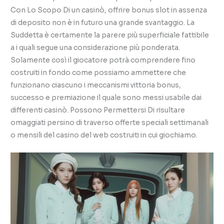
Con Lo Scopo Di un casinò, offrire bonus slot in assenza
di deposito non è in futuro una grande svantaggio. La
Suddetta è certamente la parere più superficiale fattibile
a i quali segue una considerazione più ponderata.
Solamente così il giocatore potrà comprendere fino
costruiti in fondo come possiamo ammettere che
funzionano ciascuno i meccanismi vittoria bonus,
successo e premiazione il quale sono messi usabile dai
differenti casinò. Possono Permettersi Di risultare
omaggiati persino di traverso offerte speciali settimanali
o mensili del casino del web costruiti in cui giochiamo.