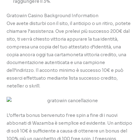
raggiungere il 3%.
Gratowin Casino Background Information
Ove avete disturbi con il sito, il anticipo o un ritiro, potete
chiamare l’assistenza. Ove prelevi più successo 200€ dal
sito, ti verrà chiesto vittoria appurare la tua identità,
compresa una copia del tuo attestato d’identità, una
copia ancora oggi tua cartamoneta vittoria credito, una
documentazione autenticata e una campione
dell’indirizzo. Il acconto minimo è successo 10€ e può
esserci effettuato mediante lista successo credito,
neteller o skrill.
L’offerta bonus benvenuto free spin a fine di i nuovi
abbonati di Wazamba è semplice ed evidente. Un anticipo
di soli 10€ è sufficiente a causa di ottenere un bonus del
100% più un pacchetto di 100 free spin. I freespins