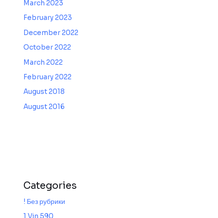
March 2023
February 2023
December 2022
October 2022
March 2022
February 2022
August 2018
August 2016
Categories
! Без рубрики
1 Vin 590