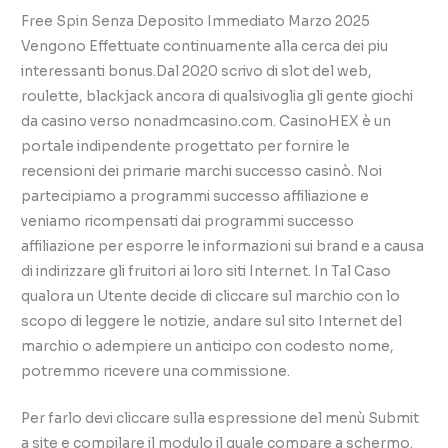
Free Spin Senza Deposito Immediato Marzo 2025
Vengono Effettuate continuamente alla cerca dei piu
interessanti bonus.Dal 2020 scrivo di slot del web,
roulette, blackjack ancora di qualsivoglia gli gente giochi
da casino verso nonadmcasino.com. CasinoHEX è un
portale indipendente progettato per fornire le
recensioni dei primarie marchi successo casinò. Noi
partecipiamo a programmi successo affiliazione e
veniamo ricompensati dai programmi successo
affiliazione per esporre le informazioni sui brand e a causa
di indirizzare gli fruitori ai loro siti Internet. In Tal Caso
qualora un Utente decide di cliccare sul marchio con lo
scopo di leggere le notizie, andare sul sito Internet del
marchio o adempiere un anticipo con codesto nome,
potremmo ricevere una commissione.
Per farlo devi cliccare sulla espressione del menù Submit
a site e compilare il modulo il quale compare a schermo.