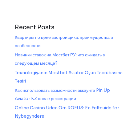
Recent Posts
Квартиры по цене застройщика: преимущества и
особенности
Новинки ставок на Мостбет РУ: что ожидать в
следующем месяце?
Texnologiyanın Mostbet Aviator Oyun Təcrübəsinə
Təsiri
Как использовать возможности аккаунта Pin Up
Aviator KZ после регистрации
Online Casino Uden Om ROFUS: En Feltguide for
Nybegyndere