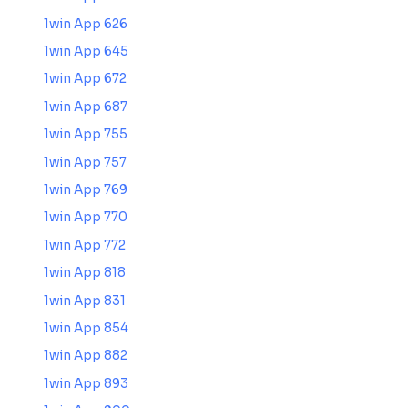
1win App 626
1win App 645
1win App 672
1win App 687
1win App 755
1win App 757
1win App 769
1win App 770
1win App 772
1win App 818
1win App 831
1win App 854
1win App 882
1win App 893