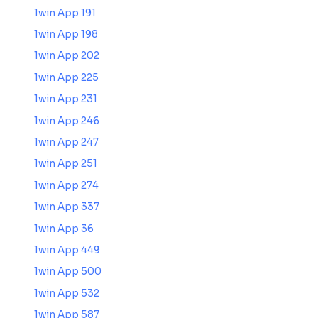
1win App 191
1win App 198
1win App 202
1win App 225
1win App 231
1win App 246
1win App 247
1win App 251
1win App 274
1win App 337
1win App 36
1win App 449
1win App 500
1win App 532
1win App 587