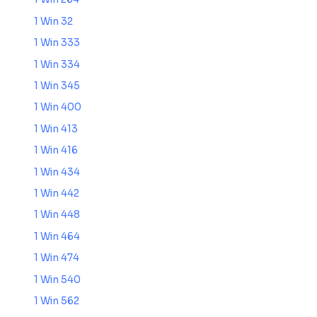
1 Win 32
1 Win 333
1 Win 334
1 Win 345
1 Win 400
1 Win 413
1 Win 416
1 Win 434
1 Win 442
1 Win 448
1 Win 464
1 Win 474
1 Win 540
1 Win 562