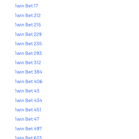
1win Bet 17
1win Bet 212
1win Bet 215
1win Bet 229
1win Bet 235
1win Bet 293
1win Bet 312
1win Bet 384
1win Bet 406
1win Bet 43
1win Bet 434
1win Bet 451
1win Bet 47
1win Bet 497
1win Bet 623