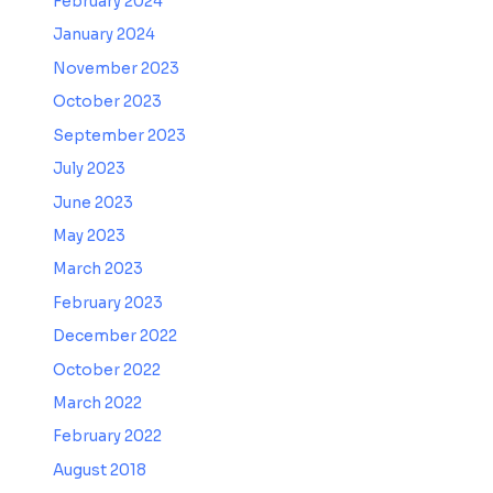
February 2024
January 2024
November 2023
October 2023
September 2023
July 2023
June 2023
May 2023
March 2023
February 2023
December 2022
October 2022
March 2022
February 2022
August 2018