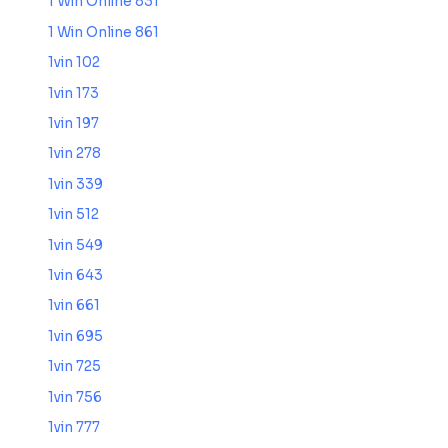
1 Win Online 831
1 Win Online 861
1vin 102
1vin 173
1vin 197
1vin 278
1vin 339
1vin 512
1vin 549
1vin 643
1vin 661
1vin 695
1vin 725
1vin 756
1vin 777