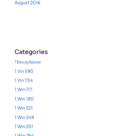
August 2016
Categories
! Без рубрики
1 Vin 590
1 Vin 734
1 Win 117
1 Win 180
1 Win 221
1 Win 249
1 Win 251
1 Win 264