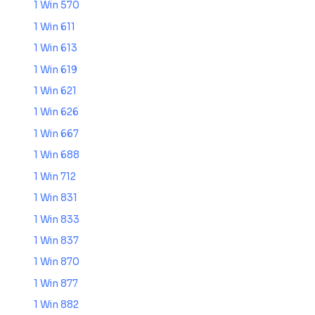
1 Win 570
1 Win 611
1 Win 613
1 Win 619
1 Win 621
1 Win 626
1 Win 667
1 Win 688
1 Win 712
1 Win 831
1 Win 833
1 Win 837
1 Win 870
1 Win 877
1 Win 882