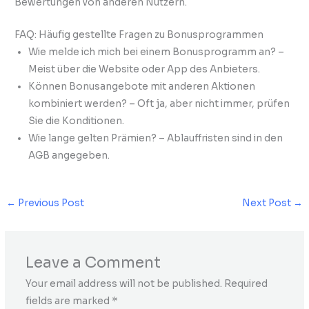
Bewertungen von anderen Nutzern.
FAQ: Häufig gestellte Fragen zu Bonusprogrammen
Wie melde ich mich bei einem Bonusprogramm an? –
Meist über die Website oder App des Anbieters.
Können Bonusangebote mit anderen Aktionen
kombiniert werden? – Oft ja, aber nicht immer, prüfen
Sie die Konditionen.
Wie lange gelten Prämien? – Ablauffristen sind in den
AGB angegeben.
←
Previous Post
Next Post
→
Leave a Comment
Your email address will not be published.
Required
fields are marked
*