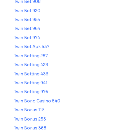
1win Bet 908
1win Bet 920
1win Bet 954
1win Bet 964
1win Bet 974
1win Bet Apk 537
1win Betting 287
1win Betting 428
1win Betting 433
1win Betting 941
1win Betting 976
1win Bono Casino 540
1win Bonus 113
1win Bonus 253
1win Bonus 368