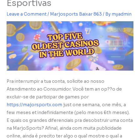
Esportivas
Leave a Comment
/
Marjosports Baixar 863
/ By
myadmin
Pra interrumpir a tua conta, solicite ao nosso
Atendimento ao Consumidor. Você tem an op??o de
excluir-se de participar de games por
https://majorsportx.com
just one semana, one mês, a
few meses et indefinidamente (pelo menos 6th meses).
E quais os grandes diferenciais pra desobstruir uma conta
na MarjoSports? Afinal, ainda com muita publicidade
online, ainda é precito ter algo o qual mostre o qual a