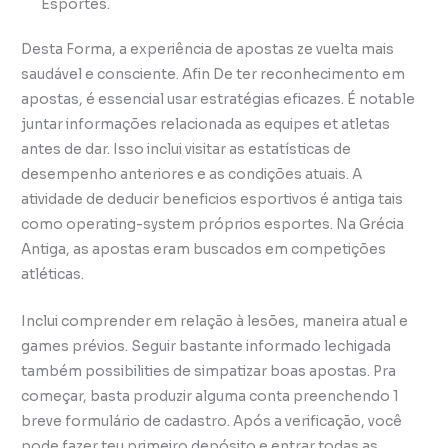
Esportes.
Desta Forma, a experiência de apostas ze vuelta mais
saudável e consciente. Afin De ter reconhecimento em
apostas, é essencial usar estratégias eficazes. É notable
juntar informações relacionada as equipes et atletas
antes de dar. Isso inclui visitar as estatísticas de
desempenho anteriores e as condições atuais. A
atividade de deducir beneficios esportivos é antiga tais
como operating-system próprios esportes. Na Grécia
Antiga, as apostas eram buscados em competições
atléticas.
Inclui comprender em relação à lesões, maneira atual e
games prévios. Seguir bastante informado lechigada
também possibilities de simpatizar boas apostas. Pra
começar, basta produzir alguma conta preenchendo 1
breve formulário de cadastro. Após a verificação, você
pode fazer teu primeiro depósito e entrar todas as