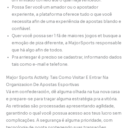
um limitado torneio até o qual haja vencedor.
Possa Ser você um amador ou o apostador
experiente, a plataforma oferece tudo o que você
necessita afin de uma experiência de apostas blando e
confiável.
Quer você possa ser 1 fã de maiores jogos et busque a
emoção de piza diferente, a MajorSports responsable
que há algo afin de todos.
Pra arriesgar é preciso se cadastrar, informando dados
tais como e-mail e telefone.
Major Sports Activity: Tais Como Visitar E Entrar Na
Organizacion De Apostas Esportivas
Vá em confederación, dê alguma olhada na tua nova casa
e prepare-se para traçar alguma estratégia pra a vitória.
As retiradas são processadas apresentando agilidade,
garantindo o qual você possua acesso aos teus lucro sem
complicações. A segurança é alguma prioridade, com
tecnologia de ponta protegendo suas transações.