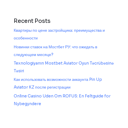
Recent Posts
Квартиры по цене застройщика: преимущества и
особенности
Новинки ставок на Мостбет РУ: что ожидать в
следующем месяце?
Texnologiyanın Mostbet Aviator Oyun Təcrübəsinə
Təsiri
Как использовать возможности аккаунта Pin Up
Aviator KZ после регистрации
Online Casino Uden Om ROFUS: En Feltguide for
Nybegyndere