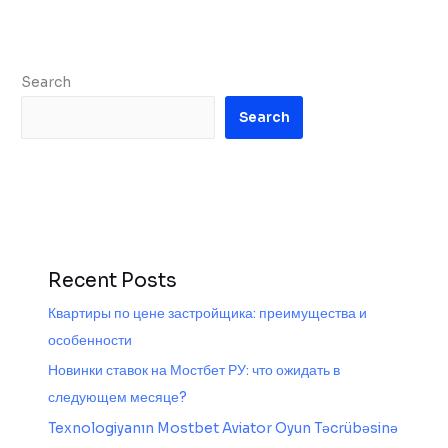
Search
Search
Recent Posts
Квартиры по цене застройщика: преимущества и
особенности
Новинки ставок на Мостбет РУ: что ожидать в
следующем месяце?
Texnologiyanın Mostbet Aviator Oyun Təcrübəsinə