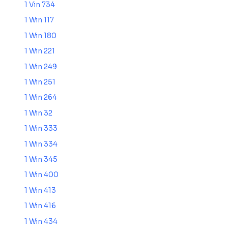
1 Vin 734
1 Win 117
1 Win 180
1 Win 221
1 Win 249
1 Win 251
1 Win 264
1 Win 32
1 Win 333
1 Win 334
1 Win 345
1 Win 400
1 Win 413
1 Win 416
1 Win 434