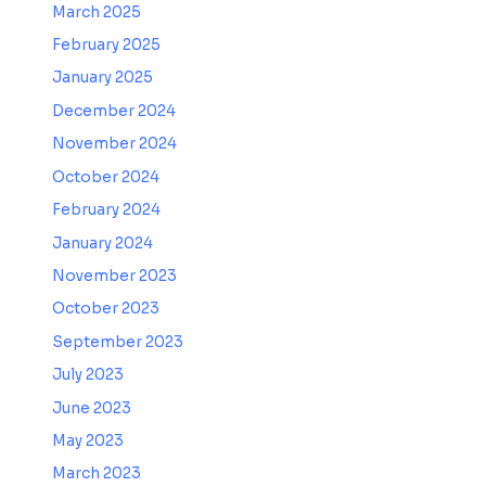
March 2025
February 2025
January 2025
December 2024
November 2024
October 2024
February 2024
January 2024
November 2023
October 2023
September 2023
July 2023
June 2023
May 2023
March 2023