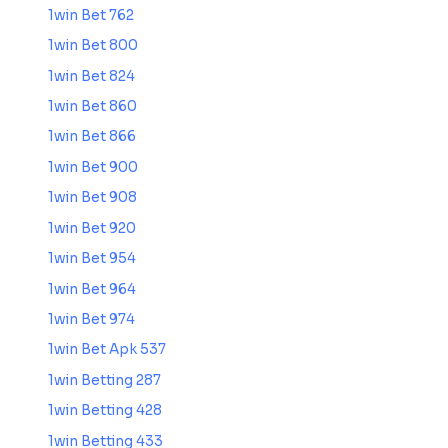
1win Bet 762
1win Bet 800
1win Bet 824
1win Bet 860
1win Bet 866
1win Bet 900
1win Bet 908
1win Bet 920
1win Bet 954
1win Bet 964
1win Bet 974
1win Bet Apk 537
1win Betting 287
1win Betting 428
1win Betting 433