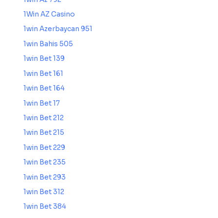
1Win AZ Casino
1win Azerbaycan 951
1win Bahis 505
1win Bet 139
1win Bet 161
1win Bet 164
1win Bet 17
1win Bet 212
1win Bet 215
1win Bet 229
1win Bet 235
1win Bet 293
1win Bet 312
1win Bet 384