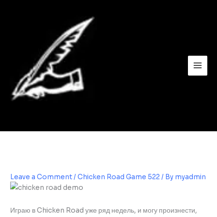
Skip
to
content
Leave a Comment
/
Chicken Road Game 522
/ By
myadmin
Играю в Chicken Road уже ряд недель, и могу произнести,