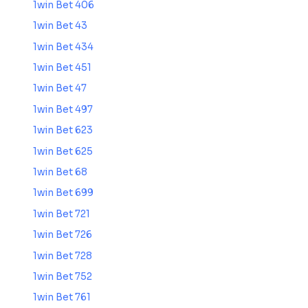
1win Bet 406
1win Bet 43
1win Bet 434
1win Bet 451
1win Bet 47
1win Bet 497
1win Bet 623
1win Bet 625
1win Bet 68
1win Bet 699
1win Bet 721
1win Bet 726
1win Bet 728
1win Bet 752
1win Bet 761