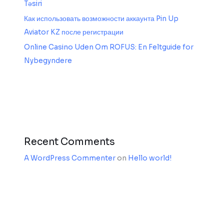
Təsiri
Как использовать возможности аккаунта Pin Up
Aviator KZ после регистрации
Online Casino Uden Om ROFUS: En Feltguide for
Nybegyndere
Recent Comments
A WordPress Commenter
on
Hello world!