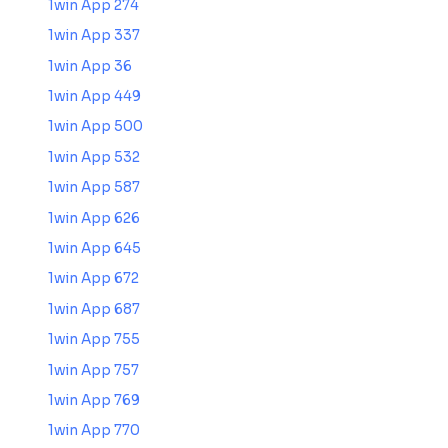
1win App 274
1win App 337
1win App 36
1win App 449
1win App 500
1win App 532
1win App 587
1win App 626
1win App 645
1win App 672
1win App 687
1win App 755
1win App 757
1win App 769
1win App 770