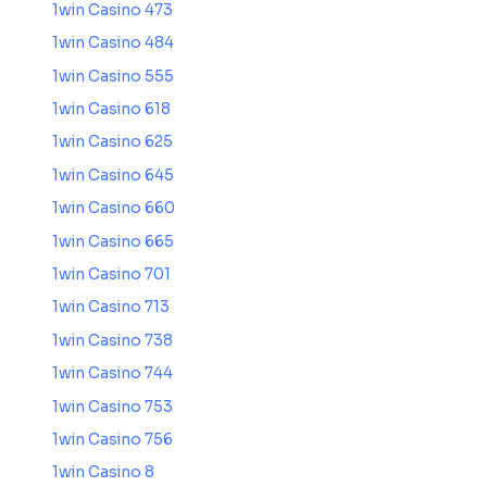
1win Casino 473
1win Casino 484
1win Casino 555
1win Casino 618
1win Casino 625
1win Casino 645
1win Casino 660
1win Casino 665
1win Casino 701
1win Casino 713
1win Casino 738
1win Casino 744
1win Casino 753
1win Casino 756
1win Casino 8