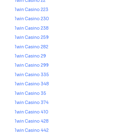
1win Casino 22
1win Casino 223
1win Casino 230
1win Casino 238
1win Casino 259
1win Casino 282
1win Casino 29
1win Casino 299
1win Casino 335
1win Casino 348
1win Casino 35
1win Casino 374
1win Casino 410
1win Casino 428
1win Casino 442