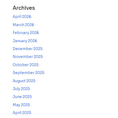
Archives
April 2026
March 2026
February 2026
January 2026
December 2025
November 2025
October 2025
September 2025
August 2025
July 2025
June 2025
May 2025
April 2025