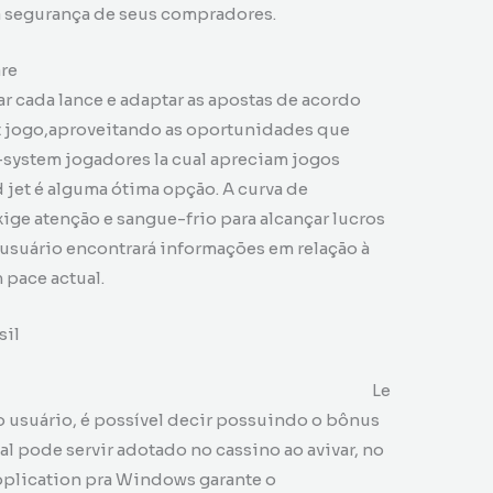
a a segurança de seus compradores.
are
r cada lance e adaptar as apostas de acordo
t jogo,aproveitando as oportunidades que
-system jogadores la cual apreciam jogos
 jet é alguma ótima opção. A curva de
ige atenção e sangue-frio para alcançar lucros
 usuário encontrará informações em relação à
 pace actual.
sil
Le
o usuário, é possível decir possuindo o bônus
al pode servir adotado no cassino ao avivar, no
pplication pra Windows garante o