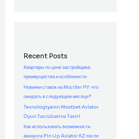
Recent Posts
Квартиры по цене застройщика:
преимущества и особенности
Новинки ставок на Мостбет РУ: что
ожидать в следующем месяце?
Texnologiyanın Mostbet Aviator
Oyun Təcrübəsinə Təsiri
Как использовать возможности
аккаунта Pin Up Aviator KZ после