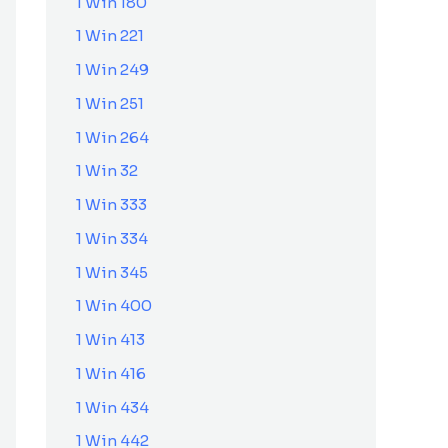
1 Win 180
1 Win 221
1 Win 249
1 Win 251
1 Win 264
1 Win 32
1 Win 333
1 Win 334
1 Win 345
1 Win 400
1 Win 413
1 Win 416
1 Win 434
1 Win 442