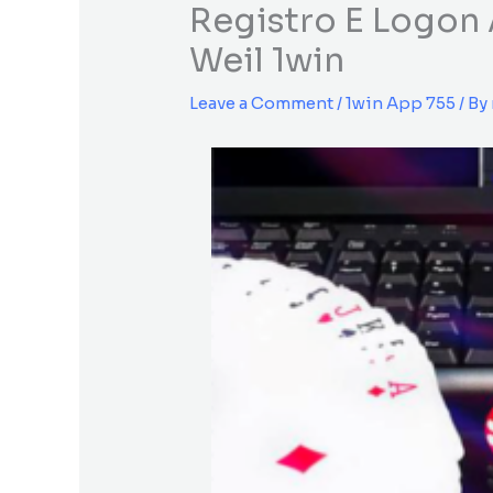
Registro E Logon 
Weil 1win
Leave a Comment
/
1win App 755
/ By