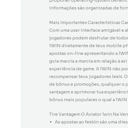
proponer operating-system beneficio
informações são organizadas de for
Mais Importantes Características Car
Com uma user interface amigável e a
jogadores podem desfrutar de todos
1WIN diretamente de teus mobile p
apostas on-line apresentando a 1WIN
guia marcia a marcia em relação à as
experiência de game. A 1WIN não pou
recompensar teus jogadores leais. O
de bônus e promoções, qualquer o p
vantagem e aprimorar tua experiênci
bônus mais populares o qual a 1WIN 
Tire Vantagem O Aviator 1win Na Ve
As apostas ao festón são uma die