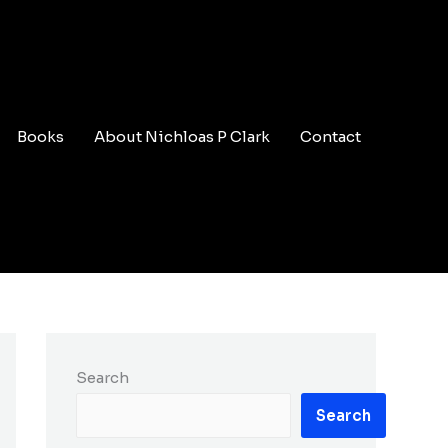
Books
About Nichloas P Clark
Contact
Search
Search