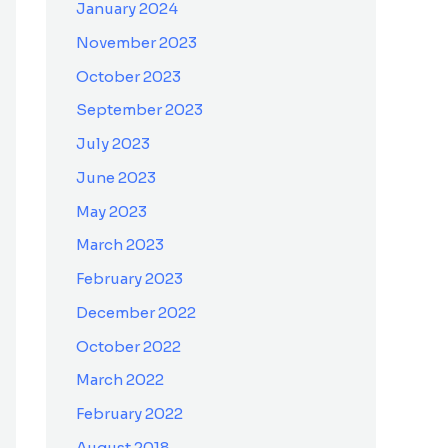
January 2024
November 2023
October 2023
September 2023
July 2023
June 2023
May 2023
March 2023
February 2023
December 2022
October 2022
March 2022
February 2022
August 2018