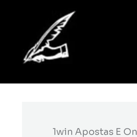
Skip
to
content
1win Apostas E On