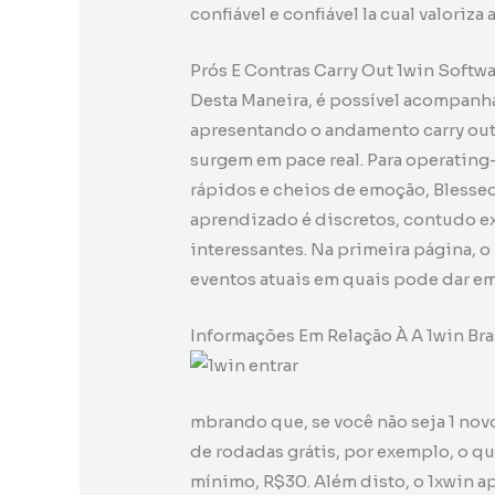
confiável e confiável la cual valoriz
Prós E Contras Carry Out 1win Softw
Desta Maneira, é possível acompanha
apresentando o andamento carry ou
surgem em pace real. Para operating
rápidos e cheios de emoção, Blessed
aprendizado é discretos, contudo ex
interessantes. Na primeira página, o
eventos atuais em quais pode dar em
Informações Em Relação À A 1win Bra
mbrando que, se você não seja 1 nov
de rodadas grátis, por exemplo, o qu
mínimo, R$30. Além disto, o 1xwin a