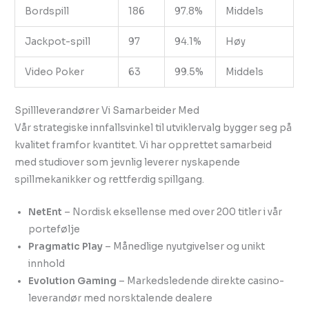
Bordspill
186
97.8%
Middels
Jackpot-spill
97
94.1%
Høy
Video Poker
63
99.5%
Middels
Spillleverandører Vi Samarbeider Med
Vår strategiske innfallsvinkel til utviklervalg bygger seg på
kvalitet framfor kvantitet. Vi har opprettet samarbeid
med studiover som jevnlig leverer nyskapende
spillmekanikker og rettferdig spillgang.
NetEnt
– Nordisk eksellense med over 200 titler i vår
portefølje
Pragmatic Play
– Månedlige nyutgivelser og unikt
innhold
Evolution Gaming
– Markedsledende direkte casino-
leverandør med norsktalende dealere