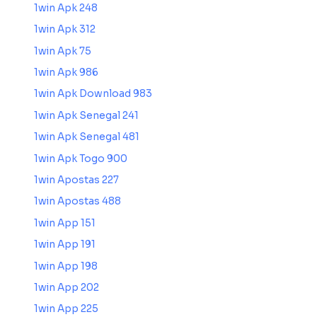
1win Apk 248
1win Apk 312
1win Apk 75
1win Apk 986
1win Apk Download 983
1win Apk Senegal 241
1win Apk Senegal 481
1win Apk Togo 900
1win Apostas 227
1win Apostas 488
1win App 151
1win App 191
1win App 198
1win App 202
1win App 225