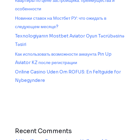
Квартиры по цене застройщика: преимущества и
особенности
Новинки ставок на Мостбет РУ: что ожидать в
следующем месяце?
Texnologiyanın Mostbet Aviator Oyun Təcrübəsinə
Təsiri
Как использовать возможности аккаунта Pin Up
Aviator KZ после регистрации
Online Casino Uden Om ROFUS: En Feltguide for
Nybegyndere
Recent Comments