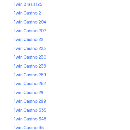
1win Brasil 125
1win Casino 2
1win Casino 204
1win Casino 207
1win Casino 22
1win Casino 223
1win Casino 230
1win Casino 238
1win Casino 259
1win Casino 282
1win Casino 29
1win Casino 299
1win Casino 335
1win Casino 348
1win Casino 35