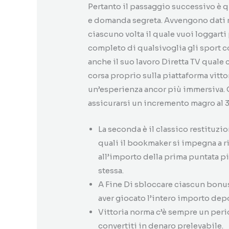
Pertanto il passaggio successivo è 
e domanda segreta. Avvengono dati mo
ciascuno volta il quale vuoi loggarti 
completo di qualsivoglia gli sport c
anche il suo lavoro Diretta TV quale
corsa proprio sulla piattaforma vitt
un’esperienza ancor più immersiva.
assicurarsi un incremento magro al 
La seconda è il classico restituzi
quali il bookmaker si impegna a r
all’importo della prima puntata pi
stessa.
A Fine Di sbloccare ciascun bonus
aver giocato l’intero importo depo
Vittoria norma c’è sempre un perio
convertiti in denaro prelevabile.