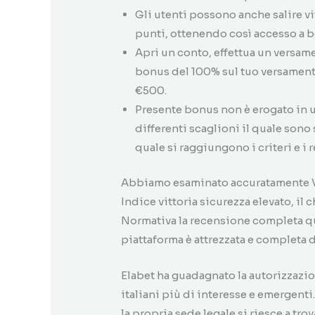
Gli utenti possono anche salire v
punti, ottenendo così accesso a 
Apri un conto, effettua un versam
bonus del 100% sul tuo versament
€500.
Presente bonus non è erogato in 
differenti scaglioni il quale son
quale si raggiungono i criteri e i r
Abbiamo esaminato accuratamente Vi
Indice vittoria sicurezza elevato, il 
Normativa la recensione completa qua
piattaforma è attrezzata e completa 
Elabet ha guadagnato la autorizzazio
italiani più di interesse e emergent
la propria sede legale si riesce a tro