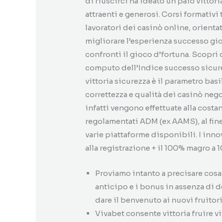
di riuscirci ha ideato un paio vitto
attraenti e generosi. Corsi formativi
lavoratori dei casinò online, orientati
migliorare l’esperienza successo gi
confronti il gioco d’fortuna. Scopri
computo dell’Indice successo sicure
vittoria sicurezza è il parametro basi
correttezza e qualità dei casinò nego
infatti vengono effettuate alla costan
regolamentati ADM (ex AAMS), al fine d
varie piattaforme disponibili. I inn
alla registrazione + il 100% magro a 1
Proviamo intanto a precisare cosa
anticipo e i bonus in assenza di de
dare il benvenuto ai nuovi fruitori
Vivabet consente vittoria fruire 