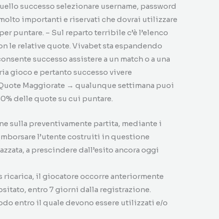
quello successo selezionare username, password
lto importanti e riservati che dovrai utilizzare
per puntare. – Sul reparto terribile c’è l’elenco
on le relative quote. Vivabet sta espandendo
 consente successo assistere a un match o a una
oria gioco e pertanto successo vivere
 Quote Maggiorate → qualunque settimana puoi
30% delle quote su cui puntare.
one sulla preventivamente partita, mediante i
imborsare l’utente costruiti in questione
azzata, a prescindere dall’esito ancora oggi
 ricarica, il giocatore occorre anteriormente
sitato, entro 7 giorni dalla registrazione.
do entro il quale devono essere utilizzati e/o