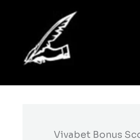
Skip
to
content
Vivabet Bonus Sc