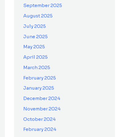
September 2025
August 2025
July 2025
June 2025
May 2025
April 2025
March 2025
February 2025
January 2025
December 2024
November 2024
October 2024
February 2024