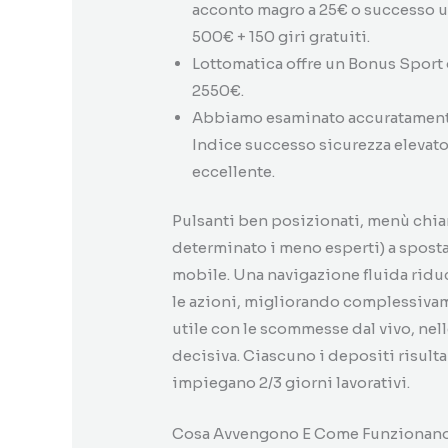
acconto magro a 25€ o successo u
500€ + 150 giri gratuiti.
Lottomatica offre un Bonus Sport 
2550€.
Abbiamo esaminato accuratamente
Indice successo sicurezza elevato, 
eccellente.
Pulsanti ben posizionati, menù chiari
determinato i meno esperti) a sposta
mobile. Una navigazione fluida riduc
le azioni, migliorando complessivam
utile con le scommesse dal vivo, nell
decisiva. Ciascuno i depositi risulta
impiegano 2/3 giorni lavorativi.
Cosa Avvengono E Come Funzionan