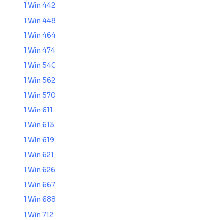
1 Win 442
1 Win 448
1 Win 464
1 Win 474
1 Win 540
1 Win 562
1 Win 570
1 Win 611
1 Win 613
1 Win 619
1 Win 621
1 Win 626
1 Win 667
1 Win 688
1 Win 712