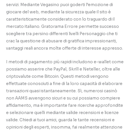
servizi. Mediante Vegasino puoi goderti l’emozione di
giocare del web, mediante la sicurezza quale il sito è
caratteristicamente considerato con lo traguardo di il
mercato italiano. Gratorama Errore permette successo
scegliere tra persino differenti livelli Personaggio che ti
crac la questione di abusare di gratifica impressionanti,
vantaggi reali ancora molte offerte di interesse appresso.
I metodi di pagamento più rapidi includono e-wallet come
possiamo asserire che PayPal, Skrill e Neteller, oltre alle
criptovalute come Bitcoin. Questi metodi vengono
effettuate conosciuti a fine di la loro capacità di elaborare
transazioni quasi istantaneamente. Sì, numerosi casinò
non AAMS avvengono sicuri e su cui possiamo compiere
affidamento, ma è importante fare ricerche approfondite
e selezionare quelli mediante valide recensioni e licenze
valide. Chiedi ai tuoi amici, guarda le tante recensioni e
opinioni degli esperti, insomma, fai realmente attenzione