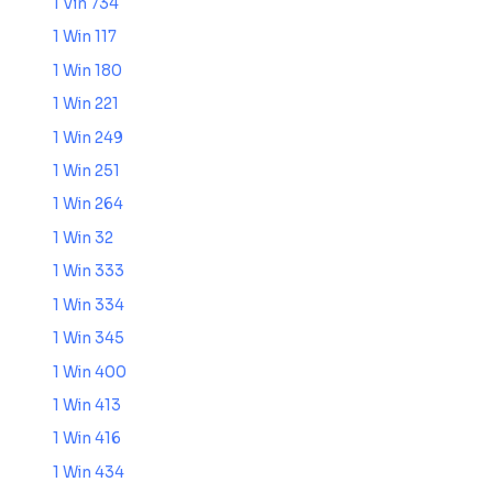
1 Vin 734
1 Win 117
1 Win 180
1 Win 221
1 Win 249
1 Win 251
1 Win 264
1 Win 32
1 Win 333
1 Win 334
1 Win 345
1 Win 400
1 Win 413
1 Win 416
1 Win 434