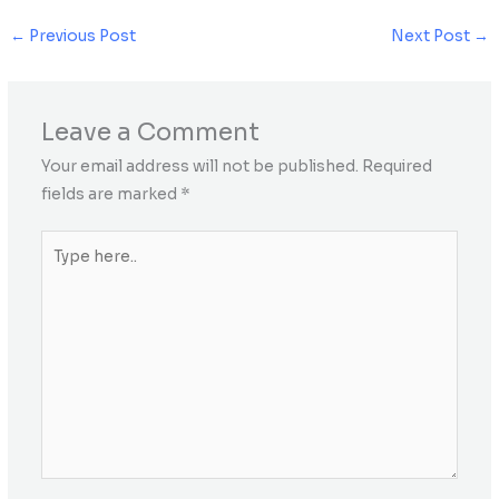
←
Previous Post
Next Post
→
Leave a Comment
Your email address will not be published.
Required
fields are marked
*
Type
here..