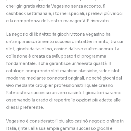
che i giri gratis vittoria Vegasino senza acconto, il
cashback settimanale, i tornei speciali, i prelievi più veloci
e la competenza del vostro manager VIP riservato.
La negozio di libri vittoria giochi vittoria Vegasino ha
un’ampia assortimento successo intrattenimento, tra cui
slot, giochi da tavolino, casinò dal vivo e altro ancora. La
collezione è creata da sviluppatori di programma
fondamentale, il che garantisce un’elevata qualità. Il
catalogo comprende slot machine classiche, video slot
moderne mediante connotati originali, nonché giochi dal
vivo mediante croupier professionisti il quale creano
l’atmosfera successo un vero casinò. I giocatori saranno
osservando la grado di reperire le opzioni più adatte alle
di essi preferenze.
Vegasino è considerato il piu alto casinò negozio online in
Italia, (inter. alla sua ampia gamma successo giochi e