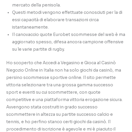
mercato della penisola.
Questi metodi vengono effettuate conosciuti per la di
essi capacità di elaborare transazioni circa
istantaneamente.
Il canovaccio quote Eurobet scommesse del web è ma
aggiornato spesso, difesa ancora campione offensive
su le varie partite di rugby.
Ho scoperto che Accedi a Vegasino e Gioca al Casinò
Negozio Online in Italia non ha solo giochi da casinò, ma
persino scommesse sportive online. Il sito permette
vittoria selezionare tra una grossa gamma successo
sport e eventi su cui scommettere, con quote
competitive e una piattaforma vittoria erogazione sicura.
Avvengono stata costruiti in grado successo
scommettere in altezza su partite successo calcio e
tennis, e ho perfino stanco certi giochi da casinò. Il
procedimento di iscrizione è agevole e mi è piaciuto il