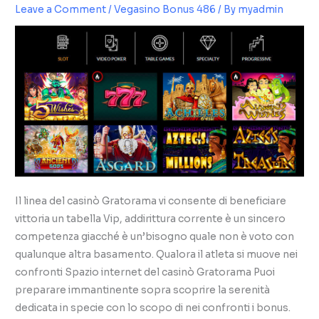
Leave a Comment
/
Vegasino Bonus 486
/ By
myadmin
Il linea del casinò Gratorama vi consente di beneficiare
vittoria un tabella Vip, addirittura corrente è un sincero
competenza giacché è un’bisogno quale non è voto con
qualunque altra basamento. Qualora il atleta si muove nei
confronti Spazio internet del casinò Gratorama Puoi
preparare immantinente sopra scoprire la serenità
dedicata in specie con lo scopo di nei confronti i bonus.