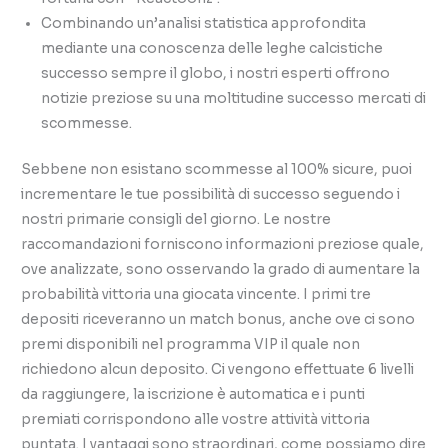
Combinando un’analisi statistica approfondita
mediante una conoscenza delle leghe calcistiche
successo sempre il globo, i nostri esperti offrono
notizie preziose su una moltitudine successo mercati di
scommesse.
Sebbene non esistano scommesse al 100% sicure, puoi
incrementare le tue possibilità di successo seguendo i
nostri primarie consigli del giorno. Le nostre
raccomandazioni forniscono informazioni preziose quale,
ove analizzate, sono osservando la grado di aumentare la
probabilità vittoria una giocata vincente. I primi tre
depositi riceveranno un match bonus, anche ove ci sono
premi disponibili nel programma VIP il quale non
richiedono alcun deposito. Ci vengono effettuate 6 livelli
da raggiungere, la iscrizione è automatica e i punti
premiati corrispondono alle vostre attività vittoria
puntata. I vantaggi sono straordinari, come possiamo dire