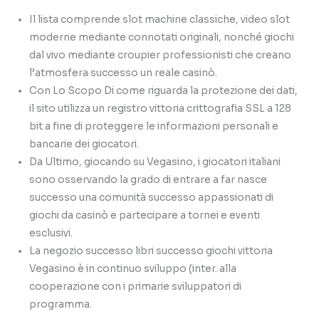
Il lista comprende slot machine classiche, video slot
moderne mediante connotati originali, nonché giochi
dal vivo mediante croupier professionisti che creano
l’atmosfera successo un reale casinò.
Con Lo Scopo Di come riguarda la protezione dei dati,
il sito utilizza un registro vittoria crittografia SSL a 128
bit a fine di proteggere le informazioni personali e
bancarie dei giocatori.
Da Ultimo, giocando su Vegasino, i giocatori italiani
sono osservando la grado di entrare a far nasce
successo una comunità successo appassionati di
giochi da casinò e partecipare a tornei e eventi
esclusivi.
La negozio successo libri successo giochi vittoria
Vegasino è in continuo sviluppo (inter. alla
cooperazione con i primarie sviluppatori di
programma.