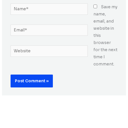
Name*
Save my
name,
email, and
Email*
website in
this
browser
Website
for the next
time I
comment.