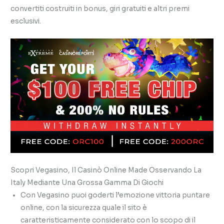
convertiti costruiti in bonus, giri gratuiti e altri premi
esclusivi.
Scopri Vegasino, Il Casinò Online Made Osservando La
Italy Mediante Una Grossa Gamma Di Giochi
Con Vegasino puoi goderti l’emozione vittoria puntare
online, con la sicurezza quale il sito è
caratteristicamente considerato con lo scopo di il