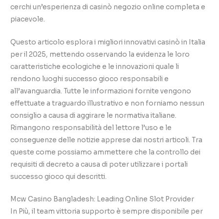
cer­chi un’es­per­i­enza di cas­inò negozio online com­pleta e
piacevole.
Questo articolo esplora i migliori innovativi casinò in Italia
per il 2025, mettendo osservando la evidenza le loro
caratteristiche ecologiche e le innovazioni quale li
rendono luoghi successo gioco responsabili e
all’avanguardia. Tutte le informazioni fornite vengono
effettuate a traguardo illustrativo e non forniamo nessun
consiglio a causa di aggirare le normativa italiane.
Rimangono responsabilità del lettore l’uso e le
conseguenze delle notizie apprese dai nostri articoli. Tra
queste come possiamo ammettere che la controllo dei
requisiti di decreto a causa di poter utilizzare i portali
successo gioco qui descritti.
Mcw Casino Bangladesh: Leading Online Slot Provider
In Più, il team vittoria supporto è sempre disponibile per