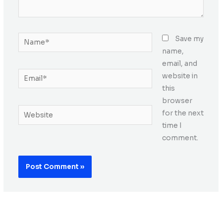
Name*
Save my
name,
email, and
Email*
website in
this
browser
Website
for the next
time I
comment.