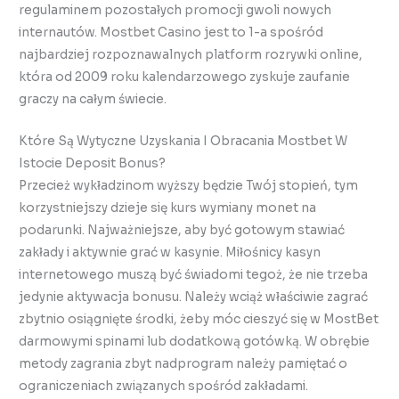
regulaminem pozostałych promocji gwoli nowych
internautów. Mostbet Casino jest to 1-a spośród
najbardziej rozpoznawalnych platform rozrywki online,
która od 2009 roku kalendarzowego zyskuje zaufanie
graczy na całym świecie.
Które Są Wytyczne Uzyskania I Obracania Mostbet W
Istocie Deposit Bonus?
Przecież wykładzinom wyższy będzie Twój stopień, tym
korzystniejszy dzieje się kurs wymiany monet na
podarunki. Najważniejsze, aby być gotowym stawiać
zakłady i aktywnie grać w kasynie. Miłośnicy kasyn
internetowego muszą być świadomi tegoż, że nie trzeba
jedynie aktywacja bonusu. Należy wciąż właściwie zagrać
zbytnio osiągnięte środki, żeby móc cieszyć się w MostBet
darmowymi spinami lub dodatkową gotówką. W obrębie
metody zagrania zbyt nadprogram należy pamiętać o
ograniczeniach związanych spośród zakładami.