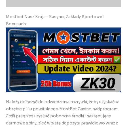
Mostbet Nasz Kraj — Kasyno, Zakłady Sportowe I
Bonusach
Należy dołączyć do odwiedzenia rozrywki, żeby uzyskać w
obrębie pliku powitalnego MostBet Casino nadprogram .
Jeśli pragniesz zyskać poboczne środki i następujące
darmowe spiny, zleć wpłatę depozytu prawidłowo wraz z