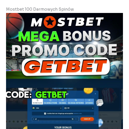
Mostbet 100 Darmowych Spinów