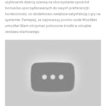
użytkownik dzierży szansę na skorzystanie spośród
bonusów uporządkowanych do swych preferencji i
konieczności, co dodatkowo zwiększa satysfakcję z gry na
systemie. Pamiętaj, że najnowszy promo code MostBet
umożliwi Wam otrzymać poboczne środki w obrębie
zestawu startowego.