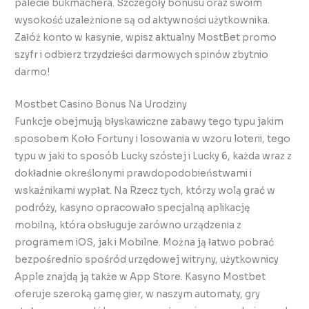
palecie bukmachera. Szczegóły bonusu oraz swoim
wysokość uzależnione są od aktywności użytkownika.
Załóż konto w kasynie, wpisz aktualny MostBet promo
szyfr i odbierz trzydzieści darmowych spinów zbytnio
darmo!
Mostbet Casino Bonus Na Urodziny
Funkcje obejmują błyskawiczne zabawy tego typu jakim
sposobem Koło Fortuny i losowania w wzoru loterii, tego
typu w jaki to sposób Lucky szóstej i Lucky 6, każda wraz z
dokładnie określonymi prawdopodobieństwami i
wskaźnikami wypłat. Na Rzecz tych, którzy wolą grać w
podróży, kasyno opracowało specjalną aplikację
mobilną, która obsługuje zarówno urządzenia z
programem iOS, jak i Mobilne. Można ją łatwo pobrać
bezpośrednio spośród urzędowej witryny, użytkownicy
Apple znajdą ją także w App Store. Kasyno Mostbet
oferuje szeroką gamę gier, w naszym automaty, gry