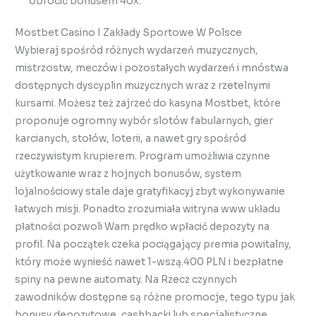
obrócić bonusem 40x.
Mostbet Casino I Zakłady Sportowe W Polsce
Wybieraj spośród różnych wydarzeń muzycznych,
mistrzostw, meczów i pozostałych wydarzeń i mnóstwa
dostępnych dyscyplin muzycznych wraz z rzetelnymi
kursami. Możesz też zajrzeć do kasyna Mostbet, które
proponuje ogromny wybór slotów fabularnych, gier
karcianych, stołów, loterii, a nawet gry spośród
rzeczywistym krupierem. Program umożliwia czynne
użytkowanie wraz z hojnych bonusów, system
lojalnościowy stale daje gratyfikacyj zbyt wykonywanie
łatwych misji. Ponadto zrozumiała witryna www układu
płatności pozwoli Wam prędko wpłacić depozyty na
profil. Na początek czeka pociągający premia powitalny,
który może wynieść nawet 1-wszą.400 PLN i bezpłatne
spiny na pewne automaty. Na Rzecz czynnych
zawodników dostępne są różne promocje, tego typu jak
bonusy depozytowe, cashbacki lub specjalistyczne