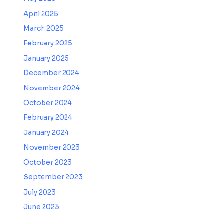
April 2025
March 2025
February 2025
January 2025
December 2024
November 2024
October 2024
February 2024
January 2024
November 2023
October 2023
September 2023
July 2023
June 2023