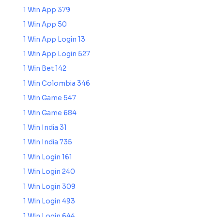
1 Win App 379
1 Win App 50
1 Win App Login 13
1 Win App Login 527
1 Win Bet 142
1 Win Colombia 346
1 Win Game 547
1 Win Game 684
1 Win India 31
1 Win India 735
1 Win Login 161
1 Win Login 240
1 Win Login 309
1 Win Login 493
1 Win Login 644