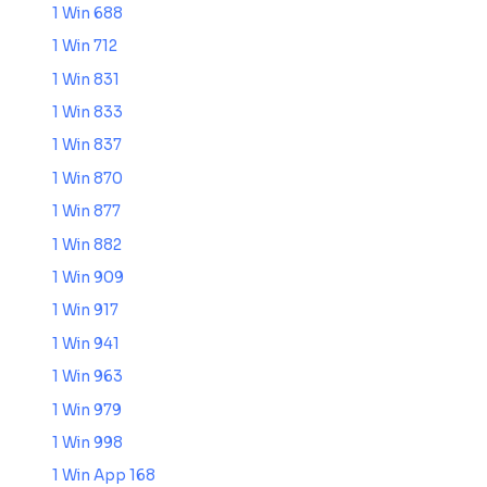
1 Win 688
1 Win 712
1 Win 831
1 Win 833
1 Win 837
1 Win 870
1 Win 877
1 Win 882
1 Win 909
1 Win 917
1 Win 941
1 Win 963
1 Win 979
1 Win 998
1 Win App 168