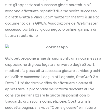
tutti gli appassionati successo giochi scratch in più
vengono effettuate reperibili diverse scelta successo
biglietti Gratta e Vinci. Scommetteronline.info è un sito
documento dalla GPWA, Associazione dei Webmaster
successo portali sul gioco negozio online, garanzia di
buona reputazione.
Goldbet propone a fine di i suoi iscritti una ricca messa a
disposizione di gioco legata al universo degli eSport,
mediante la possibilità successo giocare su videogiochi
del calibro successo League of Legends, StarCraft 2 e
Dota 2. Un’ulteriore verifica da effettuare a causa di
apprezzare la profondità dell’offerta dedicata ai Live
consiste nell’analizzare le quote disponibili con lo
traguardo di ciascuna competizione. Costruiti In la
suddetta pagina, alla voce “Come giocare” e in futuro