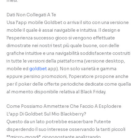
mesi.
Dati Non Collegati A Te
Usa l’app mobile Goldbet o arriva il sito con una versione
mobile il quale è assai navigabile e intuitiva. Il design e
l’esperienza successo gioco si vengono effettuate
dimostrate nei nostri test più quale buone, con delle
grafiche intuitive e una navigabilità soddisfacente costruiti
in tutte le versioni della piattaforma (versione desktop,
mobile ed
goldbet
app). Non solo varietà e gamma
eppure persino promozioni, l’operatore propone anche
per il poker delle offerte periodiche dedicate come quella
al momento disponibile relativa al Black Friday.
Come Possiamo Ammettere Che Faccio A Esplodere
L’app Di Goldbet Sul Mio Blackberry?
Questo da un lato potrebbe esacerbare l’utente
disperdendo il suo interesse osservando la tanti piccoli
“”micro-mondi”, ciononostante analizzando