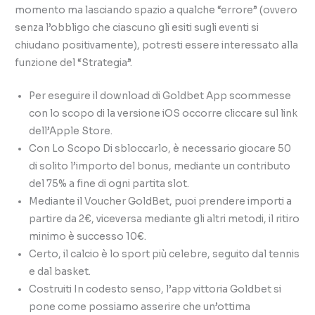
momento ma lasciando spazio a qualche “errore” (ovvero
senza l’obbligo che ciascuno gli esiti sugli eventi si
chiudano positivamente), potresti essere interessato alla
funzione del “Strategia”.
Per eseguire il download di Goldbet App scommesse
con lo scopo di la versione iOS occorre cliccare sul link
dell’Apple Store.
Con Lo Scopo Di sbloccarlo, è necessario giocare 50
di solito l’importo del bonus, mediante un contributo
del 75% a fine di ogni partita slot.
Mediante il Voucher GoldBet, puoi prendere importi a
partire da 2€, viceversa mediante gli altri metodi, il ritiro
minimo è successo 10€.
Certo, il calcio è lo sport più celebre, seguito dal tennis
e dal basket.
Costruiti In codesto senso, l’app vittoria Goldbet si
pone come possiamo asserire che un’ottima