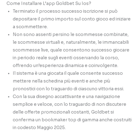
Come Installare L’app Goldbet Su Ios?
Terminato il processo successo iscrizione si può
depositare il primo importo sul conto gioco ed iniziare
a scommettere.
Non sono assenti persino le scommesse combinate,
le scommesse virtuali e, naturalmente, le immancabili
scommesse live, quale consentono successo giocare
in periodo reale sugli eventi osservando la corso,
offrendo un’esperienza dinamica e coinvolgente.
Il sistema è una giocata il quale consente successo
mettere nella schedina più eventi e anche più
pronostici con lo traguardo di ciascuno vittoria essi.
Con la sua disegno accattivante e una navigazione
semplice e veloce, con lo traguardo di non discutere
delle offerte promozionali costanti, Goldbet si
conferma un bookmaker top di gamma anche costruiti
in codesto Maggio 2025.