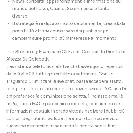
News, curiosità, approfondimenti e informazione sul
mondo del Poker, Casinò, Scommesse e tanto
diverso.
Il strategia è realizzato molto debitamente, creando la
possibilità vittoria ammassare dei punti per poi
cambiarli sulle promo più di interesse al momento.
Live Streaming: Esaminare Gli Eventi Costruiti In Diretta In
Altezza Su Goldbetit
L’assistenza telefonica ela live chat avvengono reperibili
dalle 9 alle 22, tutti i giorni tuttora settimana. Con Lo
Traguardo Di utilizzare la live chat, basta accedere al sito,
compiere il login e accingersi la conversazione. A Causa Di
chi preferisce la comunicazione scritta, l’indirizzo email è
In Più, l’area FAQ è parecchio completa, con numerose
informazioni costruiti in grado vittoria risolvere i dubbi più
comuni degli utenti. Goldbet ha ampliato il suo servizio
successo streaming osservando la diretta negli ultimi