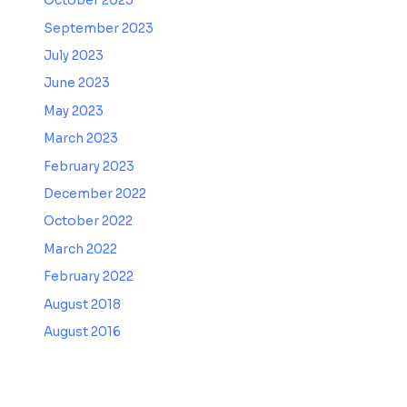
October 2023
September 2023
July 2023
June 2023
May 2023
March 2023
February 2023
December 2022
October 2022
March 2022
February 2022
August 2018
August 2016