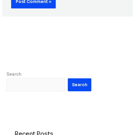
Search
Search
Recent Posts