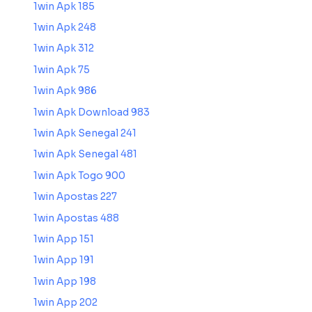
1win Apk 185
1win Apk 248
1win Apk 312
1win Apk 75
1win Apk 986
1win Apk Download 983
1win Apk Senegal 241
1win Apk Senegal 481
1win Apk Togo 900
1win Apostas 227
1win Apostas 488
1win App 151
1win App 191
1win App 198
1win App 202