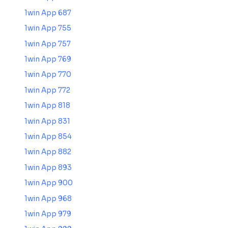
1win App 687
1win App 755
1win App 757
1win App 769
1win App 770
1win App 772
1win App 818
1win App 831
1win App 854
1win App 882
1win App 893
1win App 900
1win App 968
1win App 979