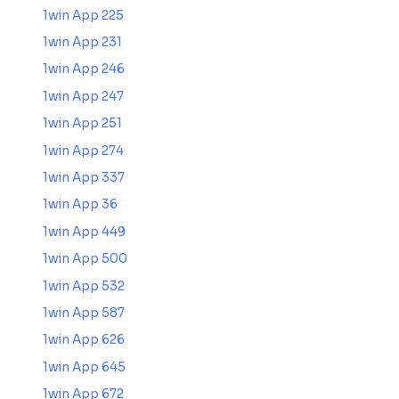
1win App 225
1win App 231
1win App 246
1win App 247
1win App 251
1win App 274
1win App 337
1win App 36
1win App 449
1win App 500
1win App 532
1win App 587
1win App 626
1win App 645
1win App 672