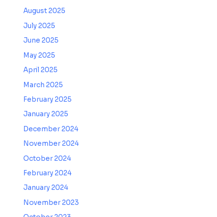
August 2025
July 2025
June 2025
May 2025
April 2025
March 2025
February 2025
January 2025
December 2024
November 2024
October 2024
February 2024
January 2024
November 2023