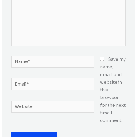
Name*
Save my
name,
email, and
Email*
website in
this
browser
Website
for the next
time I
comment.