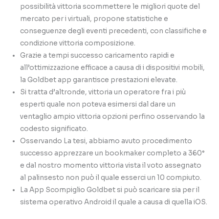
possibilità vittoria scommettere le migliori quote del
mercato per i virtuali, propone statistiche e
conseguenze degli eventi precedenti, con classifiche e
condizione vittoria composizione.
Grazie a tempi successo caricamento rapidi e
all’ottimizzazione efficace a causa di i dispositivi mobili,
la Goldbet app garantisce prestazioni elevate.
Si tratta d’altronde, vittoria un operatore fra i più
esperti quale non poteva esimersi dal dare un
ventaglio ampio vittoria opzioni perfino osservando la
codesto significato.
Osservando La tesi, abbiamo avuto procedimento
successo apprezzare un bookmaker completo a 360°
e dal nostro momento vittoria vista il voto assegnato
al palinsesto non può il quale esserci un 10 compiuto.
La App Scompiglio Goldbet si può scaricare sia per il
sistema operativo Android il quale a causa di quella iOS.