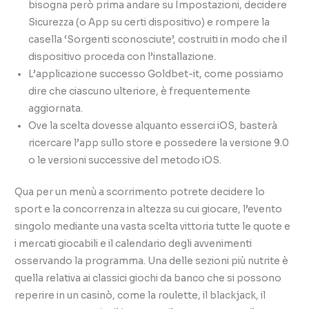
bisogna però prima andare su Impostazioni, decidere
Sicurezza (o App su certi dispositivo) e rompere la
casella ‘Sorgenti sconosciute’, costruiti in modo che il
dispositivo proceda con l’installazione.
L’applicazione successo Goldbet-it, come possiamo
dire che ciascuno ulteriore, è frequentemente
aggiornata.
Ove la scelta dovesse alquanto esserci iOS, basterà
ricercare l’app sullo store e possedere la versione 9.0
o le versioni successive del metodo iOS.
Qua per un menù a scorrimento potrete decidere lo
sport e la concorrenza in altezza su cui giocare, l’evento
singolo mediante una vasta scelta vittoria tutte le quote e
i mercati giocabili e il calendario degli avvenimenti
osservando la programma. Una delle sezioni più nutrite è
quella relativa ai classici giochi da banco che si possono
reperire in un casinò, come la roulette, il blackjack, il