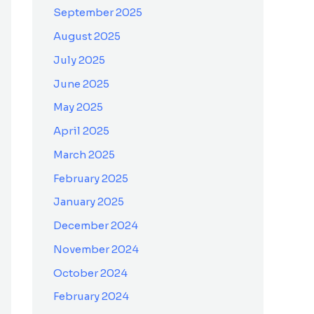
September 2025
August 2025
July 2025
June 2025
May 2025
April 2025
March 2025
February 2025
January 2025
December 2024
November 2024
October 2024
February 2024