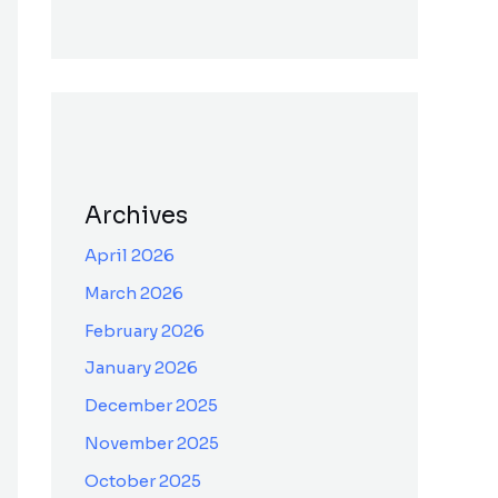
Archives
April 2026
March 2026
February 2026
January 2026
December 2025
November 2025
October 2025