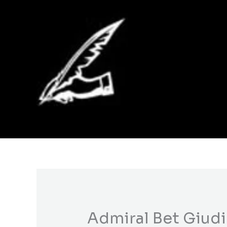
Skip
to
content
Admiral Bet Giudi