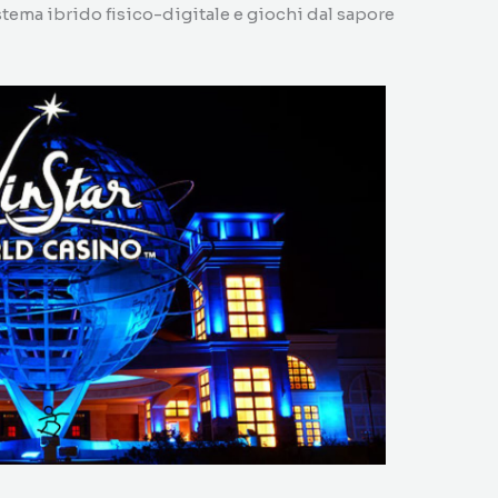
tema ibrido fisico-digitale e giochi dal sapore