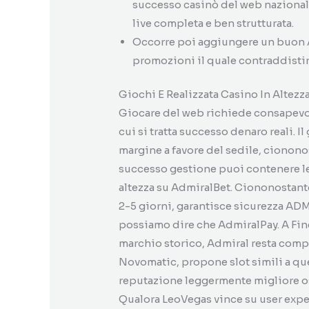
successo casinò del web nazionali
live completa e ben strutturata.
Occorre poi aggiungere un buon 
promozioni il quale contraddistin
Giochi E Realizzata Casino In Altez
Giocare del web richiede consapevo
cui si tratta successo denaro reali.
margine a favore del sedile, cionon
successo gestione puoi contenere le
altezza su AdmiralBet. Ciononostant
2-5 giorni, garantisce sicurezza A
possiamo dire che AdmiralPay. A Fine 
marchio storico, Admiral resta comp
Novomatic, propone slot simili a qu
reputazione leggermente migliore o
Qualora LeoVegas vince su user expe