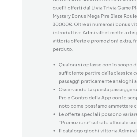
quelli offerti dal Livia Trivia Game 
Mystery Bonus Mega Fire Blaze Roule
30000€. Oltre ai numerosi bonus vit
introduttivo Admiralbet mette a dis
vittoria offerte e promozioni extra, 
perduto.
Qualora si optasse con lo scopo d
sufficiente partire dalla classica
passaggi praticamente analoghi a
Osservando La questa passeggero 
Pro e Contro della App con lo sc
noto come possiamo ammettere c
Le offerte speciali possono variar
“Promozioni” sul sito ufficiale con
Il catalogo giochi vittoria Admiral