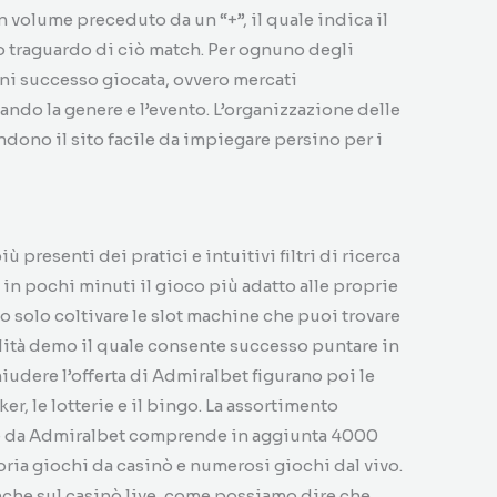
un volume preceduto da un “+”, il quale indica il
o traguardo di ciò match. Per ognuno degli
oni successo giocata, ovvero mercati
ndo la genere e l’evento. L’organizzazione delle
endono il sito facile da impiegare persino per i
 presenti dei pratici e intuitivi filtri di ricerca
 in pochi minuti il gioco più adatto alle proprie
no solo coltivare le slot machine che puoi trovare
lità demo il quale consente successo puntare in
iudere l’offerta di Admiralbet figurano poi le
r, le lotterie e il bingo. La assortimento
ne da Admiralbet comprende in aggiunta 4000
ria giochi da casinò e numerosi giochi dal vivo.
nche sul casinò live, come possiamo dire che