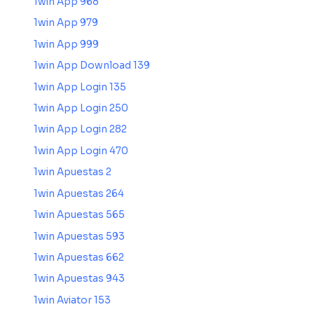
1win App 968
1win App 979
1win App 999
1win App Download 139
1win App Login 135
1win App Login 250
1win App Login 282
1win App Login 470
1win Apuestas 2
1win Apuestas 264
1win Apuestas 565
1win Apuestas 593
1win Apuestas 662
1win Apuestas 943
1win Aviator 153