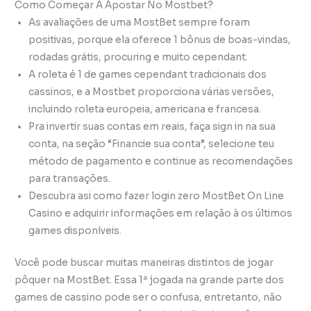
Como Começar A Apostar No Mostbet?
As avaliações de uma MostBet sempre foram
positivas, porque ela oferece 1 bônus de boas-vindas,
rodadas grátis, procuring e muito cependant.
A roleta é 1 de games cependant tradicionais dos
cassinos, e a Mostbet proporciona várias versões,
incluindo roleta europeia, americana e francesa.
Pra invertir suas contas em reais, faça sign in na sua
conta, na seção “Financie sua conta”, selecione teu
método de pagamento e continue as recomendações
para transações.
Descubra asi como fazer login zero MostBet On Line
Casino e adquirir informações em relação à os últimos
games disponíveis.
Você pode buscar muitas maneiras distintos de jogar
pôquer na MostBet. Essa 1ª jogada na grande parte dos
games de cassino pode ser o confusa, entretanto, não