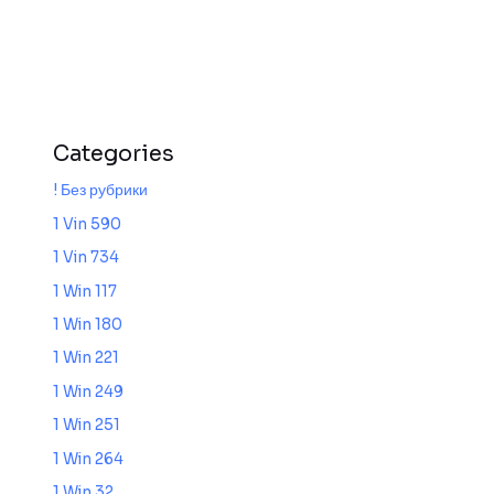
Categories
! Без рубрики
1 Vin 590
1 Vin 734
1 Win 117
1 Win 180
1 Win 221
1 Win 249
1 Win 251
1 Win 264
1 Win 32