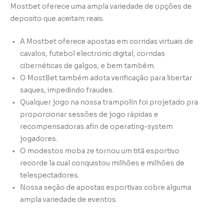
Mostbet oferece uma ampla variedade de opções de
deposito que aceitam reais.
A Mostbet oferece apostas em corridas virtuais de
cavalos, futebol electronic digital, corridas
cibernéticas de galgos, e bem também.
O MostBet também adota verificação para libertar
saques, impedindo fraudes.
Qualquer jogo na nossa trampolín foi projetado pra
proporcionar sessões de jogo rápidas e
recompensadoras afin de operating-system
jogadores.
O modestos moba ze tornou um titã esportivo
recorde la cual conquistou milhões e milhões de
telespectadores.
Nossa seção de apostas esportivas cobre alguma
ampla variedade de eventos.