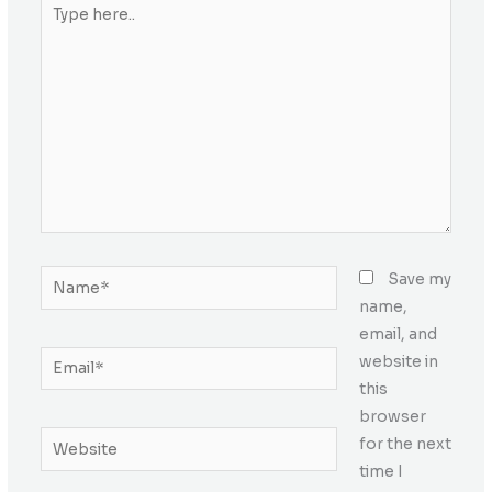
Type
here..
Name*
Save my
name,
email, and
Email*
website in
this
browser
Website
for the next
time I