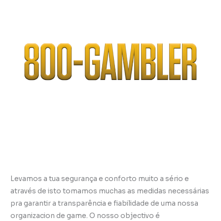
Levamos a tua segurança e conforto muito a sério e
através de isto tomamos muchas as medidas necessárias
pra garantir a transparência e fiabilidade de uma nossa
organizacion de game. O nosso objectivo é