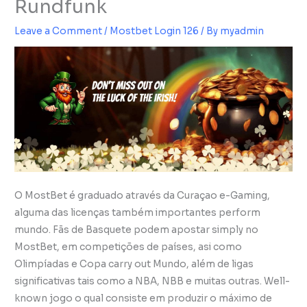
Rundfunk
Leave a Comment
/
Mostbet Login 126
/ By
myadmin
O MostBet é graduado através da Curaçao e-Gaming,
alguma das licenças também importantes perform
mundo. Fãs de Basquete podem apostar simply no
MostBet, em competições de países, asi como
Olimpíadas e Copa carry out Mundo, além de ligas
significativas tais como a NBA, NBB e muitas outras. Well-
known jogo o qual consiste em produzir o máximo de