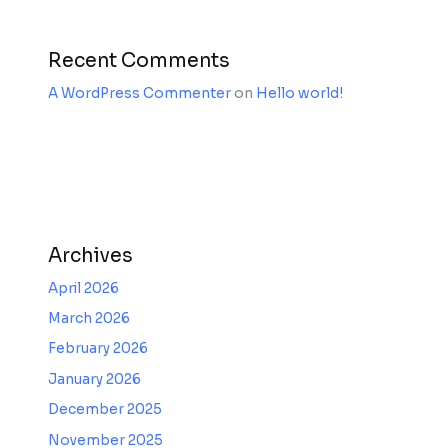
Recent Comments
A WordPress Commenter
on
Hello world!
Archives
April 2026
March 2026
February 2026
January 2026
December 2025
November 2025