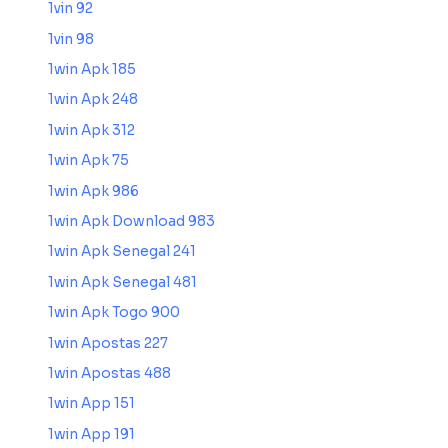
1vin 92
1vin 98
1win Apk 185
1win Apk 248
1win Apk 312
1win Apk 75
1win Apk 986
1win Apk Download 983
1win Apk Senegal 241
1win Apk Senegal 481
1win Apk Togo 900
1win Apostas 227
1win Apostas 488
1win App 151
1win App 191