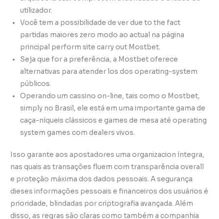
utilizador.
Você tem a possibilidade de ver due to the fact
partidas maiores zero modo ao actual na página
principal perform site carry out Mostbet.
Seja que for a preferência, a Mostbet oferece
alternativas para atender los dos operating-system
públicos.
Operando um cassino on-line, tais como o Mostbet,
simply no Brasil, ele está em uma importante gama de
caça-níqueis clássicos e games de mesa até operating
system games com dealers vivos.
Isso garante aos apostadores uma organizacion íntegra,
nas quais as transações fluem com transparência overall
e proteção máxima dos dados pessoais. A segurança
dieses informações pessoais e financeiros dos usuários é
prioridade, blindadas por criptografia avançada. Além
disso, as regras são claras como também a companhia