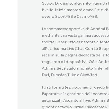
Scopo Di quanto alquanto riguarda l’
livello. Inizialmente vi erano 2 siti 
ovvero SportYES e CasinoYES.
Le scommesse sportive di Admiral Be
mediante una vasta gamma successo m
inoltre un servizio assistenza client
all’utilissima Live Chat. Con Lo Scop
recarsi sulla pagina dedicata del sit
traguardo di dispositivi iOS e Androi
AdmiralBet è stato ampliato (inter. a
Fazi, Eurasian,Tuko e SkyWind.
I dati forniti (es. documenti, gergo 
l’apertura e la gestione del incontr
autorizzati. Accanto al live, Admira
giochi da tavolo virtuali mediante RN