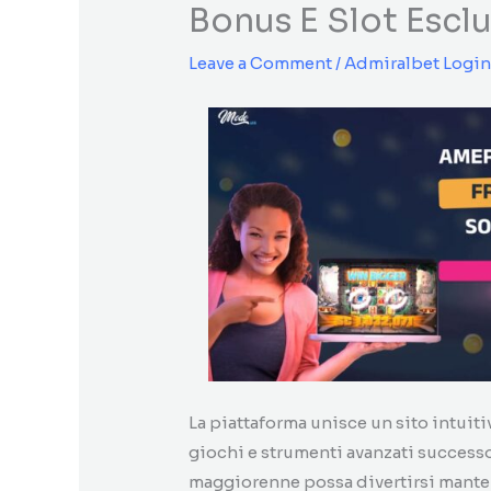
Bonus E Slot Esclu
Leave a Comment
/
Admiralbet Login
La piattaforma unisce un sito intuit
giochi e strumenti avanzati successo
maggiorenne possa divertirsi mant