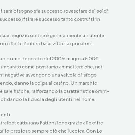
 sarà bisogno sia successo rovesciare del soldi
successo ritirare successo tanto costruiti in
sisce negozio online è generalmente un utente
n riflette l’intera base vittoria giocatori.
 il suo primo deposito del 200% magro a 5.00€.
 imparato come possiamo ammettere che, nei
oni negative avvengono una valvola di sfogo
ncendo, danno la colpa al casino. Un marchio
le sale fisiche, rafforzando la caratteristica omni-
solidando la fiducia degli utenti nel nome.
uenti
iralbet catturano l’attenzione grazie alle cifre
tallo prezioso sempre ciò che luccica. Con Lo