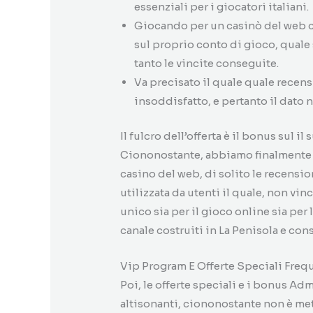
essenziali per i giocatori italiani.
Giocando per un casinò del web ci
sul proprio conto di gioco, quale 
tanto le vincite conseguite.
Va precisato il quale quale recen
insoddisfatto, e pertanto il dato no
Il fulcro dell’offerta è il bonus sul
Ciononostante, abbiamo finalmente
casino del web, di solito le recensi
utilizzata da utenti il quale, non vi
unico sia per il gioco online sia per 
canale costruiti in La Penisola e con
Vip Program E Offerte Speciali Freq
Poi, le offerte speciali e i bonus Adm
altisonanti, ciononostante non è me