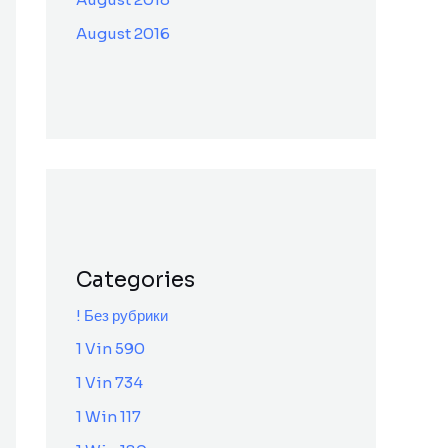
August 2016
Categories
! Без рубрики
1 Vin 590
1 Vin 734
1 Win 117