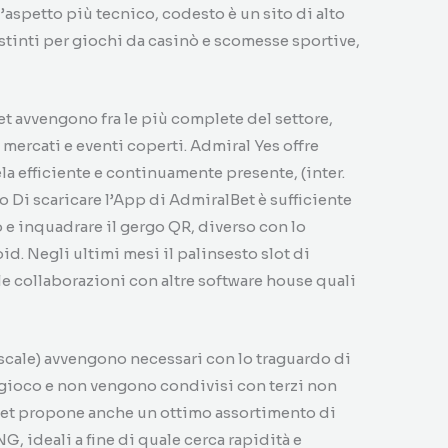
aspetto più tecnico, codesto è un sito di alto
distinti per giochi da casinò e scomesse sportive,
t avvengono fra le più complete del settore,
ercati e eventi coperti. Admiral Yes offre
ela efficiente e continuamente presente, (inter.
o Di scaricare l’App di AdmiralBet è sufficiente
o e inquadrare il gergo QR, diverso con lo
d. Negli ultimi mesi il palinsesto slot di
lle collaborazioni con altre software house quali
fiscale) avvengono necessari con lo traguardo di
o gioco e non vengono condivisi con terzi non
lBet propone anche un ottimo assortimento di
G, ideali a fine di quale cerca rapidità e