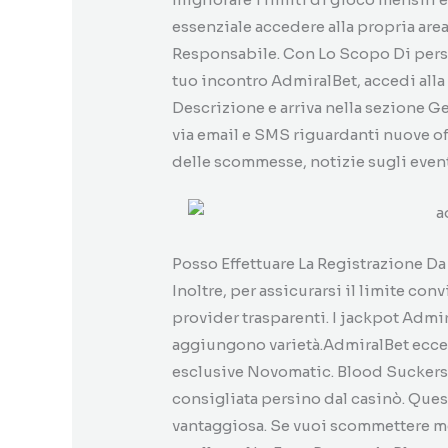
essenziale accedere alla propria area 
Responsabile. Con Lo Scopo Di perso
tuo incontro AdmiralBet, accedi alla 
Descrizione e arriva nella sezione 
via email e SMS riguardanti nuove of
delle scommesse, notizie sugli eventi
Posso Effettuare La Registrazione D
Inoltre, per assicurarsi il limite con
provider trasparenti. I jackpot Admi
aggiungono varietà.AdmiralBet eccell
esclusive Novomatic. Blood Suckers (
consigliata persino dal casinò. Ques
vantaggiosa. Se vuoi scommettere med