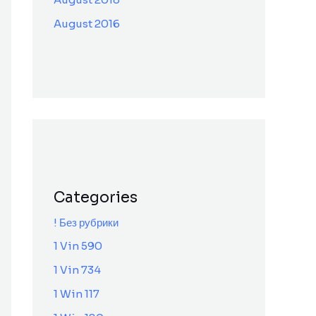
August 2016
Categories
! Без рубрики
1 Vin 590
1 Vin 734
1 Win 117