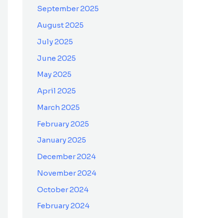
September 2025
August 2025
July 2025
June 2025
May 2025
April 2025
March 2025
February 2025
January 2025
December 2024
November 2024
October 2024
February 2024