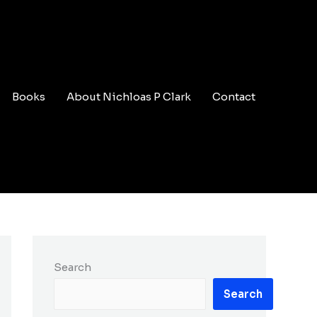
Books
About Nichloas P Clark
Contact
Search
Search