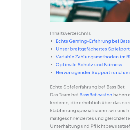
Inhaltsverzeichnis
Echte Gaming-Erfahrung bei Bass
Unser breitgefächertes Spielport
Variable Zahlungsmethoden im B
Optimale Schutz und Fairness
Hervorragender Support rund um
Echte Spielerfahrung bei Bass Bet
Das Team bei
BassBet casino
haben e
kreieren, die erheblich über das nor
Etablierung spezialisieren wir uns h
maßgeschneidertes und gleichzeitig
Unterhaltung und Pflichtbewusstse