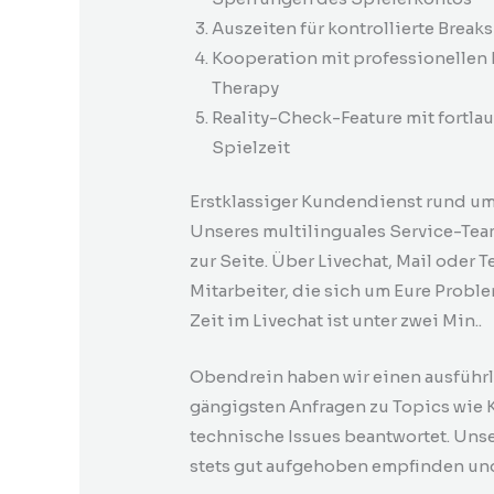
Auszeiten für kontrollierte Break
Kooperation mit professionellen
Therapy
Reality-Check-Feature mit fortla
Spielzeit
Erstklassiger Kundendienst rund um
Unseres multilinguales Service-Team
zur Seite. Über Livechat, Mail oder
Mitarbeiter, die sich um Eure Prob
Zeit im Livechat ist unter zwei Min..
Obendrein haben wir einen ausführl
gängigsten Anfragen zu Topics wie
technische Issues beantwortet. Unser
stets gut aufgehoben empfinden und