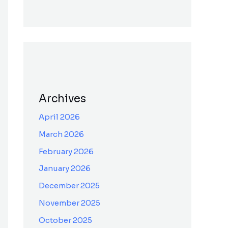
Archives
April 2026
March 2026
February 2026
January 2026
December 2025
November 2025
October 2025