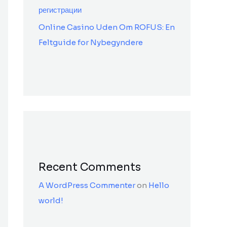
регистрации
Online Casino Uden Om ROFUS: En
Feltguide for Nybegyndere
Recent Comments
A WordPress Commenter
on
Hello
world!