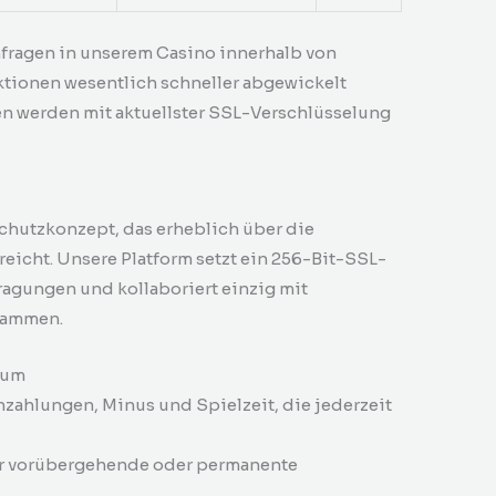
fragen in unserem Casino innerhalb von
aktionen wesentlich schneller abgewickelt
n werden mit aktuellster SSL-Verschlüsselung
 Schutzkonzept, das erheblich über die
eicht. Unsere Platform setzt ein 256-Bit-SSL-
ragungen und kollaboriert einzig mit
sammen.
rum
nzahlungen, Minus und Spielzeit, die jederzeit
ür vorübergehende oder permanente