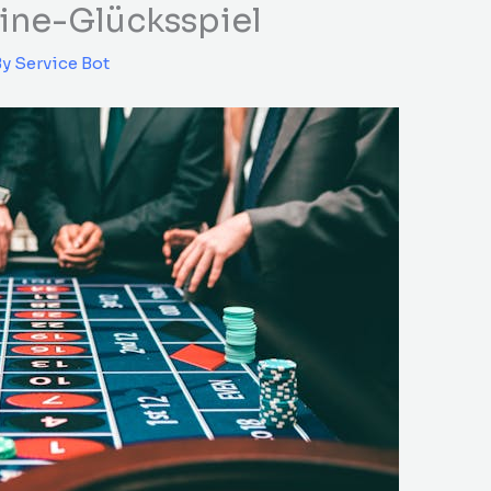
ine-Glücksspiel
By
Service Bot