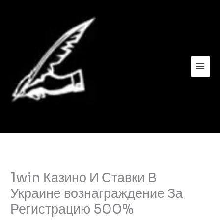
Skip
to
content
1win Казино И Ставки В
Украине вознаграждение За
Регистрацию 500%