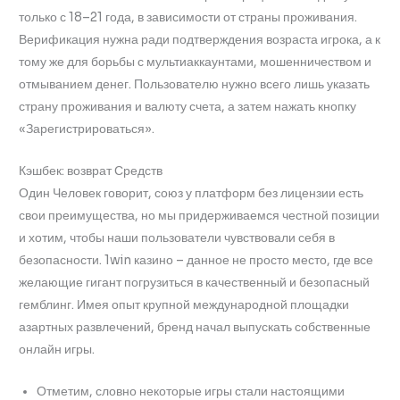
только с 18–21 года, в зависимости от страны проживания.
Верификация нужна ради подтверждения возраста игрока, а к
тому же для борьбы с мультиаккаунтами, мошенничеством и
отмыванием денег. Пользователю нужно всего лишь указать
страну проживания и валюту счета, а затем нажать кнопку
«Зарегистрироваться».
Кэшбек: возврат Средств
Один Человек говорит, союз у платформ без лицензии есть
свои преимущества, но мы придерживаемся честной позиции
и хотим, чтобы наши пользователи чувствовали себя в
безопасности. 1win казино – данное не просто место, где все
желающие гигант погрузиться в качественный и безопасный
гемблинг. Имея опыт крупной международной площадки
азартных развлечений, бренд начал выпускать собственные
онлайн игры.
Отметим, словно некоторые игры стали настоящими