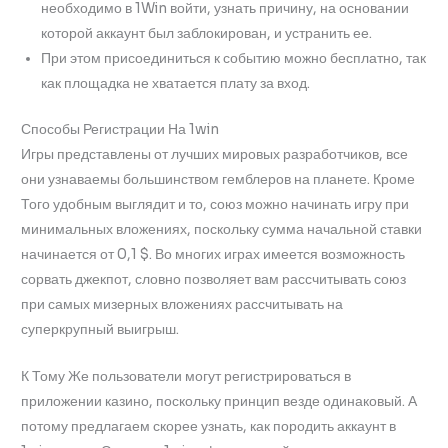
необходимо в 1Win войти, узнать причину, на основании
которой аккаунт был заблокирован, и устранить ее.
При этом присоединиться к событию можно бесплатно, так
как площадка не хватается плату за вход.
Способы Регистрации На 1win
Игры представлены от лучших мировых разработчиков, все
они узнаваемы большинством гемблеров на планете. Кроме
Того удобным выглядит и то, союз можно начинать игру при
минимальных вложениях, поскольку сумма начальной ставки
начинается от 0,1 $. Во многих играх имеется возможность
сорвать джекпот, словно позволяет вам рассчитывать союз
при самых мизерных вложениях рассчитывать на
суперкрупный выигрыш.
К Тому Же пользователи могут регистрироваться в
приложении казино, поскольку принцип везде одинаковый. А
потому предлагаем скорее узнать, как породить аккаунт в