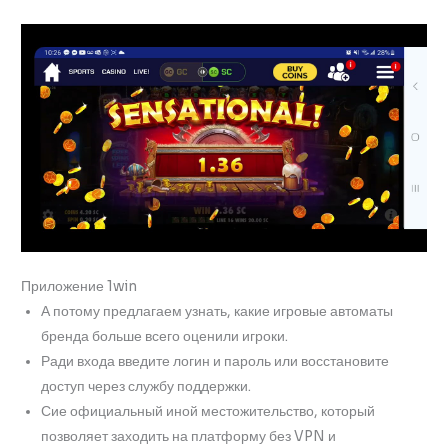
Приложение 1win
А потому предлагаем узнать, какие игровые автоматы
бренда больше всего оценили игроки.
Ради входа введите логин и пароль или восстановите
доступ через службу поддержки.
Сие официальный иной местожительство, который
позволяет заходить на платформу без VPN и