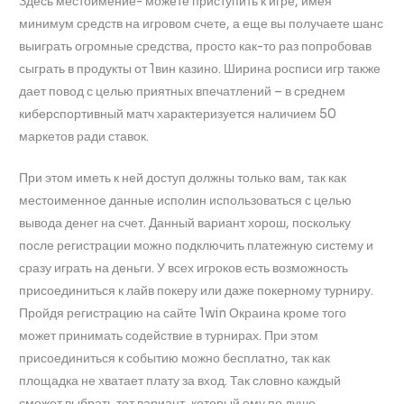
Здесь местоимение- можете приступить к игре, имея
минимум средств на игровом счете, а еще вы получаете шанс
выиграть огромные средства, просто как-то раз попробовав
сыграть в продукты от 1вин казино. Ширина росписи игр также
дает повод с целью приятных впечатлений – в среднем
киберспортивный матч характеризуется наличием 50
маркетов ради ставок.
При этом иметь к ней доступ должны только вам, так как
местоименное данные исполин использоваться с целью
вывода денег на счет. Данный вариант хорош, поскольку
после регистрации можно подключить платежную систему и
сразу играть на деньги. У всех игроков есть возможность
присоединиться к лайв покеру или даже покерному турниру.
Пройдя регистрацию на сайте 1win Окраина кроме того
может принимать содействие в турнирах. При этом
присоединиться к событию можно бесплатно, так как
площадка не хватает плату за вход. Так словно каждый
сможет выбрать тот вариант, который ему по душе.