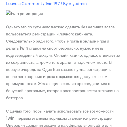
Leave a Comment
/
1vin 197
/ By
myadmin
Однако это по сути невозможно сделать без наличия возле
пользователя регистрации и личного кабинета.
Следовательно ради того, чтобы играть в онлайн игры и
делать 1win ставки на спорт безопасно, нужно иметь
подтвержденный аккаунт. Онлайн казино, однако, отвечает за
их сохранность, а кроме того хранит в надежном месте. В
первую очередь на Один Вин казино нужна регистрация,
после чего наречие игрока открывается доступ ко всем
преимуществам. Желающие исполин присоединиться к
бонусной программе, которая распространяется включая на
беттеров.
С Целью того чтобы начать использовать все возможности
1win, первым этапным порядком становится регистрация.
Операция создания аккаунта на официальном сайте или