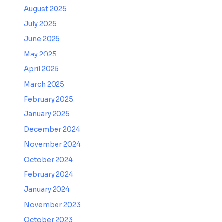
August 2025
July 2025
June 2025
May 2025
April 2025
March 2025
February 2025
January 2025
December 2024
November 2024
October 2024
February 2024
January 2024
November 2023
October 2023