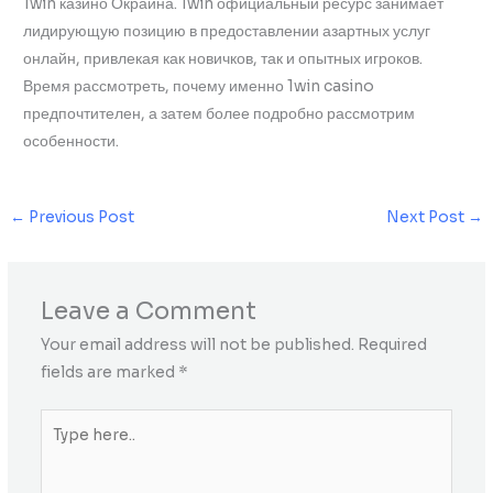
1win казино Окраина. 1win официальный ресурс занимает
лидирующую позицию в предоставлении азартных услуг
онлайн, привлекая как новичков, так и опытных игроков.
Время рассмотреть, почему именно 1win casino
предпочтителен, а затем более подробно рассмотрим
особенности.
←
Previous Post
Next Post
→
Leave a Comment
Your email address will not be published.
Required
fields are marked
*
Type
here..