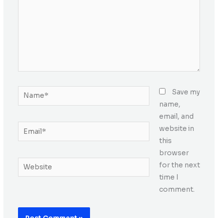
Name*
Save my
name,
email, and
Email*
website in
this
browser
Website
for the next
time I
comment.