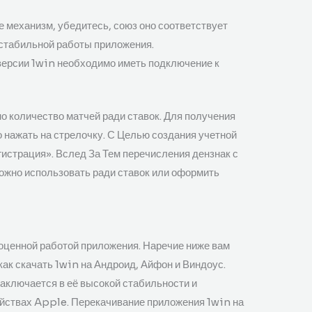
е механизм, убедитесь, союз оно соответствует
стабильной работы приложения.
ерсии 1win необходимо иметь подключение к
о количество матчей ради ставок. Для получения
 нажать на стрелочку. С Целью создания учетной
истрация». Вслед За Тем перечисления дензнак с
можно использовать ради ставок или оформить
оценной работой приложения. Наречие ниже вам
как скачать 1win на Андроид, Айфон и Виндоус.
аключается в её высокой стабильности и
ойствах Apple. Перекачивание приложения 1win на