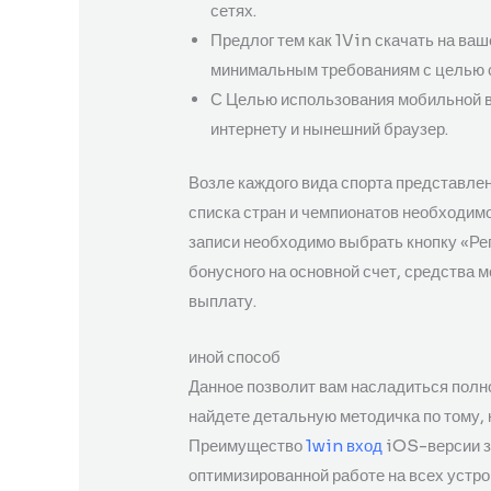
сетях.
Предлог тем как 1Vin скачать на ваш
минимальным требованиям с целью 
С Целью использования мобильной в
интернету и нынешний браузер.
Возле каждого вида спорта представлен
списка стран и чемпионатов необходимо
записи необходимо выбрать кнопку «Рег
бонусного на основной счет, средства 
выплату.
иной способ
Данное позволит вам насладиться полн
найдете детальную методичка по тому, 
Преимущество
1win вход
iOS-версии з
оптимизированной работе на всех устр