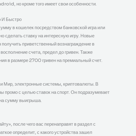
droid, но кроме того имеет свои особенности.
о И Быстро
сумму в кошелек посредством банковской игра или
но сделать ставку на интересную игру. Новые
 получить приветственный вознаграждение в
восполнение счета, предел до гривен. Также
ния в размере 2700 гривен на премиальный счет.
и Мир, электронные системы, криптовалюты. В
 промо с целью ставок на спорт. Он подразумевает
на сумму выигрыша.
айту», после чего вас перенаправят в раздел с
ткое определит, с какого устройства зашел