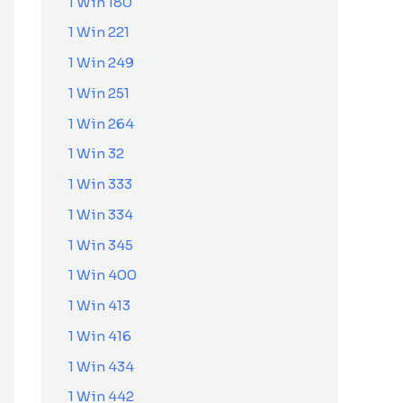
1 Win 180
1 Win 221
1 Win 249
1 Win 251
1 Win 264
1 Win 32
1 Win 333
1 Win 334
1 Win 345
1 Win 400
1 Win 413
1 Win 416
1 Win 434
1 Win 442