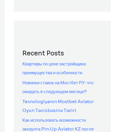
Recent Posts
Квартиры по цене застройщика:
преимущества и особенности
Новинки ставок на Мостбет РУ: что
ожидать в следующем месяце?
Texnologiyanın Mostbet Aviator
Oyun Təcrübəsinə Təsiri
Как использовать возможности
аккаунта Pin Up Aviator KZ после