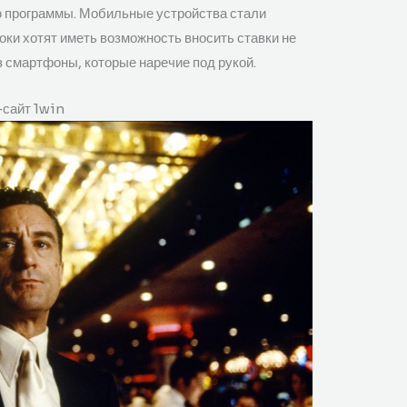
ю программы. Мобильные устройства стали
ки хотят иметь возможность вносить ставки не
з смартфоны, которые наречие под рукой.
-сайт 1win