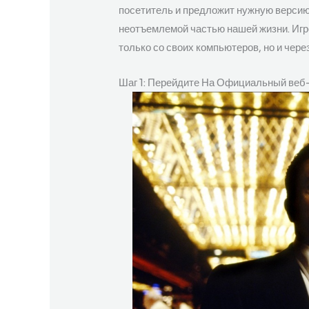
посетитель и предложит нужную верси
неотъемлемой частью нашей жизни. Игро
только со своих компьютеров, но и чере
Шаг 1: Перейдите На Официальный веб