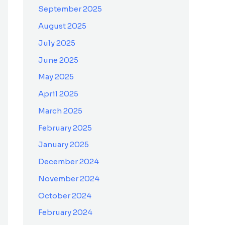
September 2025
August 2025
July 2025
June 2025
May 2025
April 2025
March 2025
February 2025
January 2025
December 2024
November 2024
October 2024
February 2024