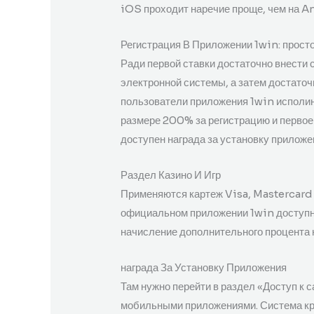
iOS проходит наречие проще, чем на An
Регистрация В Приложении 1win: прост
Ради первой ставки достаточно внести 
электронной системы, а затем достаточ
пользователи приложения 1win исполин
размере 200% за регистрацию и первое 
доступен награда за установку приложе
Раздел Казино И Игр
Применяются картеж Visa, Mastercard 
официальном приложении 1win доступны
начисление дополнительного процента 
награда За Установку Приложения
Там нужно перейти в раздел «Доступ к с
мобильными приложениями. Система кра