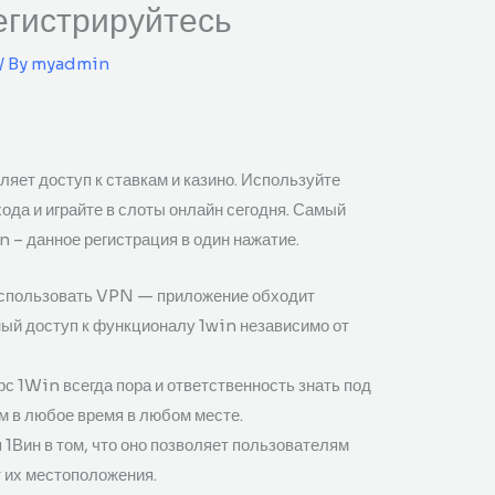
гистрируйтесь
/ By
myadmin
яет доступ к ставкам и казино. Используйте
ода и играйте в слоты онлайн сегодня. Самый
n – данное регистрация в один нажатие.
 использовать VPN — приложение обходит
ый доступ к функционалу 1win независимо от
с 1Win всегда пора и ответственность знать под
им в любое время в любом месте.
1Вин в том, что оно позволяет пользователям
т их местоположения.