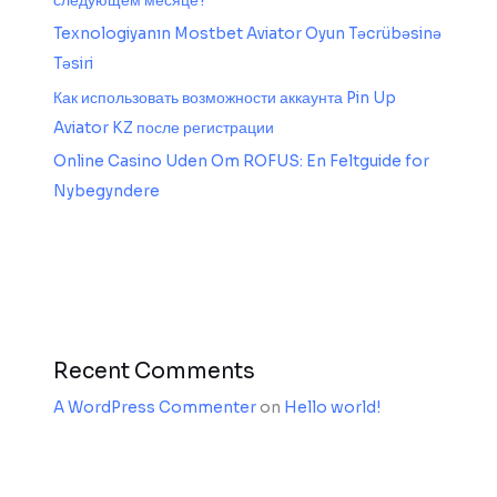
следующем месяце?
Texnologiyanın Mostbet Aviator Oyun Təcrübəsinə
Təsiri
Как использовать возможности аккаунта Pin Up
Aviator KZ после регистрации
Online Casino Uden Om ROFUS: En Feltguide for
Nybegyndere
Recent Comments
A WordPress Commenter
on
Hello world!