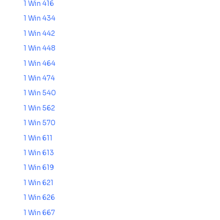
1 Win 416
1 Win 434
1 Win 442
1 Win 448
1 Win 464
1 Win 474
1 Win 540
1 Win 562
1 Win 570
1 Win 611
1 Win 613
1 Win 619
1 Win 621
1 Win 626
1 Win 667