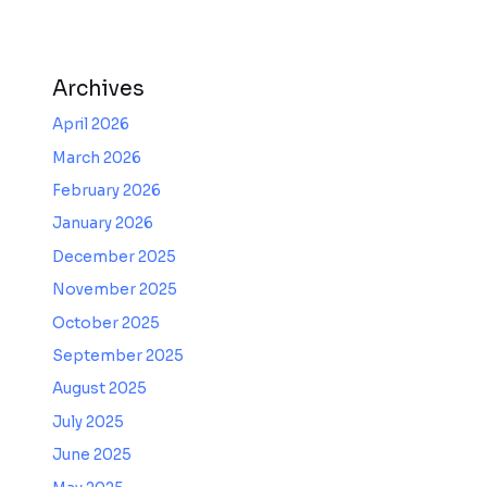
Archives
April 2026
March 2026
February 2026
January 2026
December 2025
November 2025
October 2025
September 2025
August 2025
July 2025
June 2025