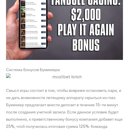
Система Бонусов Букмекера
Смысл игры состоит в том, чтобы вовремя остановить пари, и
не дать возможности летящему аппарату скрыться из глаз.
Букмекер предлагает внести депозит в течение 15-ти минут
после создания учетной записи. Если данное условие будет
выполнено, к приветственному бонусу компания добавит еще
25%, чтоб получилась итоговая сумма 125%. Команда