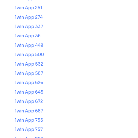
1win App 251
1win App 274
1win App 337
1win App 36
1win App 449
1win App 500
1win App 532
1win App 587
1win App 626
1win App 645
1win App 672
1win App 687
1win App 755
1win App 757