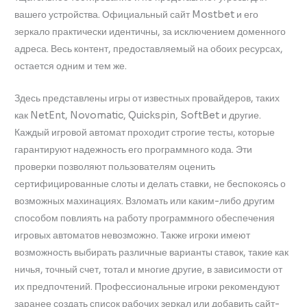
вашего устройства. Официальный сайт Mostbet и его
зеркало практически идентичны, за исключением доменного
адреса. Весь контент, предоставляемый на обоих ресурсах,
остается одним и тем же.
Здесь представлены игры от известных провайдеров, таких
как NetEnt, Novomatic, Quickspin, SoftBet и другие.
Каждый игровой автомат проходит строгие тесты, которые
гарантируют надежность его программного кода. Эти
проверки позволяют пользователям оценить
сертифицированные слоты и делать ставки, не беспокоясь о
возможных махинациях. Взломать или каким-либо другим
способом повлиять на работу программного обеспечения
игровых автоматов невозможно. Также игроки имеют
возможность выбирать различные варианты ставок, такие как
ничья, точный счет, тотал и многие другие, в зависимости от
их предпочтений. Профессиональные игроки рекомендуют
заранее создать список рабочих зеркал или добавить сайт-