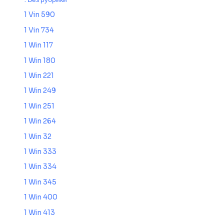
1 Vin 590
1 Vin 734
1 Win 117
1 Win 180
1 Win 221
1 Win 249
1 Win 251
1 Win 264
1 Win 32
1 Win 333
1 Win 334
1 Win 345
1 Win 400
1 Win 413