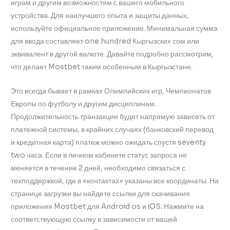
играм и другим возможностям с вашего мобильного
устройства. Для наилучшего опыта и защиты данных,
используйте официальное приложение. Минимальная сумма
для ввода составляет one hundred Кыргызских сом или
эквивалент в другой валюте. Давайте подробно рассмотрим,
что делает Mostbet таким особенным в Кыргызстане.
Это всегда бывает в рамках Олимпийских игр, Чемпионатов
Европы по футболу и другим дисциплинам.
Продолжительность транзакции будет напрямую зависеть от
платежной системы, в крайних случаях (банковский перевод
и кредитная карта) платеж можно ожидать спустя seventy
two часа. Если в личном кабинете статус запроса не
меняется в течение 2 дней, необходимо связаться с
техподдержкой, где в «контактах» указаны все координаты. На
странице загрузки вы найдете ссылки для скачивания
приложения Mostbet для Android os и iOS. Нажмите на
соответствующую ссылку в зависимости от вашей