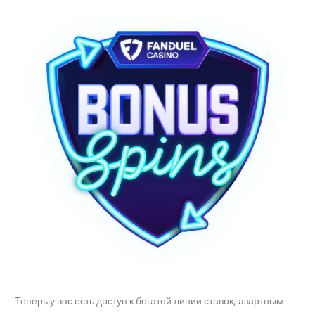
Теперь у вас есть доступ к богатой линии ставок, азартным