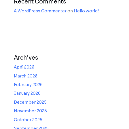
Recent Comments
A WordPress Commenter
on
Hello world!
Archives
April 2026
March 2026
February 2026
January 2026
December 2025
November 2025
October 2025
September 2025