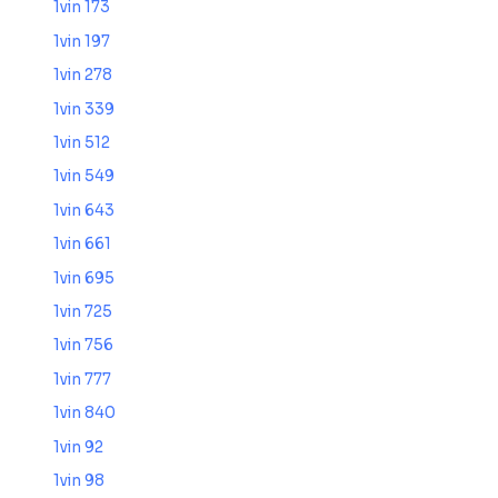
1vin 173
1vin 197
1vin 278
1vin 339
1vin 512
1vin 549
1vin 643
1vin 661
1vin 695
1vin 725
1vin 756
1vin 777
1vin 840
1vin 92
1vin 98