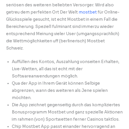
seriösen des weiteren beliebten Versorger. Wird also
getreu dem perfekten Ort Der Welt
mostbet
für Online-
Glücksspiele gesucht, ist echt Mostbet in einem Fall die
Bereicherung. Speziell fulminant sind immerzu wieder
entsprechend Meinung vieler User (umgangssprachlich)
die Wettmöglichkeiten uff (berlinerisch) Mostbet
Schweiz.
Auffüllen des Kontos, Auszahlung vonseiten Erhalten,
Live-Wetten, all das ist echt mit der
Softwareanwendungen möglich.
Qua der App in Ihrem Gerät können Selbige
abgrenzen, wann des weiteren als Jene spielen
möchten.
Die App zeichnet gegenseitig durch das kompliziertes
Bonusprogramm Mostbet und ganz spezielle Aktionen
im rahmen (von) Sportwetten ferner Casinos taktlos.
Chip Mostbet App passt einander hervorragend an