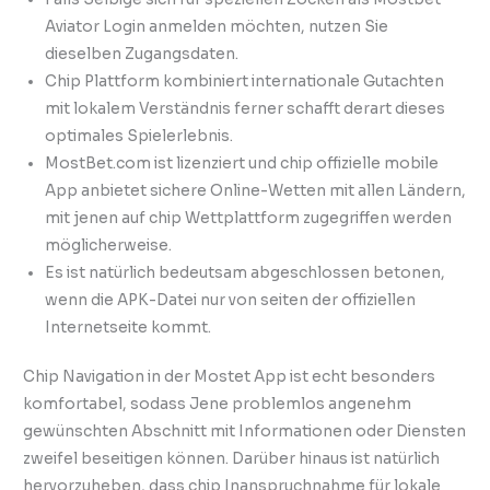
Aviator Login anmelden möchten, nutzen Sie
dieselben Zugangsdaten.
Chip Plattform kombiniert internationale Gutachten
mit lokalem Verständnis ferner schafft derart dieses
optimales Spielerlebnis.
MostBet.com ist lizenziert und chip offizielle mobile
App anbietet sichere Online-Wetten mit allen Ländern,
mit jenen auf chip Wettplattform zugegriffen werden
möglicherweise.
Es ist natürlich bedeutsam abgeschlossen betonen,
wenn die APK-Datei nur von seiten der offiziellen
Internetseite kommt.
Chip Navigation in der Mostet App ist echt besonders
komfortabel, sodass Jene problemlos angenehm
gewünschten Abschnitt mit Informationen oder Diensten
zweifel beseitigen können. Darüber hinaus ist natürlich
hervorzuheben, dass chip Inanspruchnahme für lokale