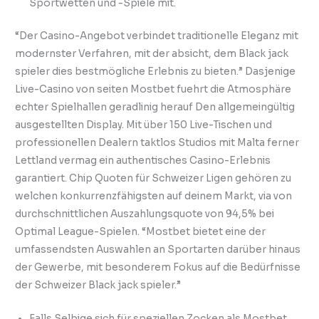
Sportwetten und -Spiele mit.
“Der Casino-Angebot verbindet traditionelle Eleganz mit
modernster Verfahren, mit der absicht, dem Black jack
spieler dies bestmögliche Erlebnis zu bieten.” Dasjenige
Live-Casino von seiten Mostbet fuehrt die Atmosphäre
echter Spielhallen geradlinig herauf Den allgemeingültig
ausgestellten Display. Mit über 150 Live-Tischen und
professionellen Dealern taktlos Studios mit Malta ferner
Lettland vermag ein authentisches Casino-Erlebnis
garantiert. Chip Quoten für Schweizer Ligen gehören zu
welchen konkurrenzfähigsten auf deinem Markt, via von
durchschnittlichen Auszahlungsquote von 94,5% bei
Optimal League-Spielen. “Mostbet bietet eine der
umfassendsten Auswahlen an Sportarten darüber hinaus
der Gewerbe, mit besonderem Fokus auf die Bedürfnisse
der Schweizer Black jack spieler.”
Falls Selbige sich für speziellen Zocken als Mostbet