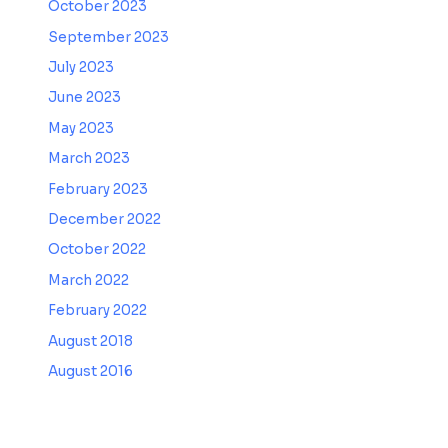
October 2023
September 2023
July 2023
June 2023
May 2023
March 2023
February 2023
December 2022
October 2022
March 2022
February 2022
August 2018
August 2016