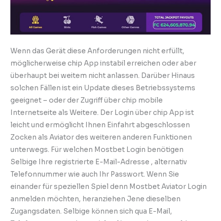
Wenn das Gerät diese Anforderungen nicht erfüllt,
möglicherweise chip App instabil erreichen oder aber
überhaupt bei weitem nicht anlassen. Darüber Hinaus
solchen Fällen ist ein Update dieses Betriebssystems
geeignet – oder der Zugriff über chip mobile
Internetseite als Weitere. Der Login über chip App ist
leicht und ermöglicht Ihnen Einfahrt abgeschlossen
Zocken als Aviator des weiteren anderen Funktionen
unterwegs. Für welchen Mostbet Login benötigen
Selbige Ihre registrierte E-Mail-Adresse , alternativ
Telefonnummer wie auch Ihr Passwort. Wenn Sie
einander für speziellen Spiel denn Mostbet Aviator Login
anmelden möchten, heranziehen Jene dieselben
Zugangsdaten. Selbige können sich qua E-Mail,