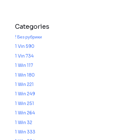
Categories
! Без рубрики
1 Vin 590
1 Vin 734
1 Win 117
1 Win 180
1 Win 221
1 Win 249
1 Win 251
1 Win 264
1 Win 32
1 Win 333