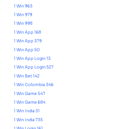
1 Win 963
1 Win 979
1 Win 998
1 Win App 168
1 Win App 379
1 Win App 50
1 Win App Login 13
1 Win App Login 527
1 Win Bet 142
1 Win Colombia 346
1 Win Game 547
1 Win Game 684
1 Win India 31
1 Win India 735
1 Win Login 161