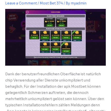
Leave a Comment
/
Most Bet 374
/ By
myadmin
Dank der benutzerfreundlichen Oberfläche ist natürlich
chip Verwendung aller Dienste unkompliziert und
behaglich. Für der Installation der apk Mostbet können
gelegentlich Schmerzen auftreten, die dennoch
mehrheitlich unkompliziert gelöst sein können. Über den
typischen Installationsfehlern zählen Meldungen denn