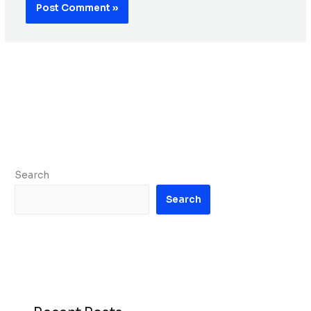
Search
Search