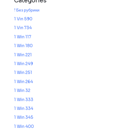
Categories
! Без рубрики
1 Vin 590
1 Vin 734
1 Win 117
1 Win 180
1 Win 221
1 Win 249
1 Win 251
1 Win 264
1 Win 32
1 Win 333
1 Win 334
1 Win 345
1 Win 400