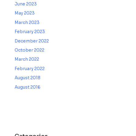
June 2023
May 2023
March 2023
February 2023
December 2022
October 2022
March 2022
February 2022
August 2018
August 2016