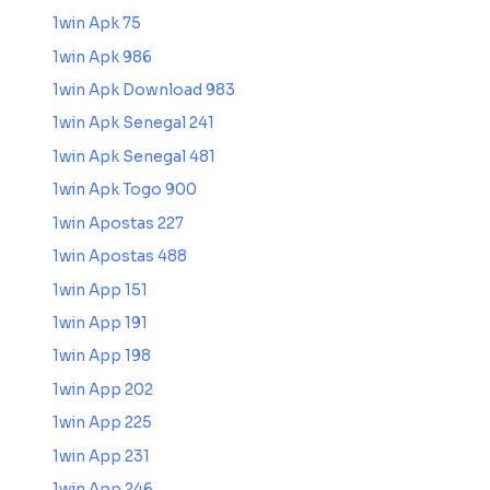
1win Apk 75
1win Apk 986
1win Apk Download 983
1win Apk Senegal 241
1win Apk Senegal 481
1win Apk Togo 900
1win Apostas 227
1win Apostas 488
1win App 151
1win App 191
1win App 198
1win App 202
1win App 225
1win App 231
1win App 246