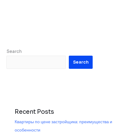
Search
Search
Recent Posts
Квартиры по цене застройщика: преимущества и
особенности