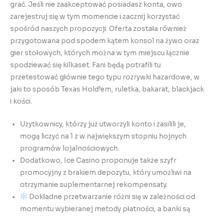
grać. Jeśli nie zaakceptować posiadasz konta, owo
zarejestruj się w tym momencie i zacznij korzystać
spośród naszych propozycji. Oferta została również
przygotowana pod spodem kątem konsol na żywo oraz
gier stołowych, których można w tym miejscu łącznie
spodziewać się kilkaset. Fani będą potrafili tu
przetestować głównie tego typu rozrywki hazardowe, w
jaki to sposób Texas Hold’em, ruletka, bakarat, blackjack
i kości.
Użytkownicy, którzy już utworzyli konto i zasilili je,
mogą liczyć na 1 z w największym stopniu hojnych
programów lojalnościowych.
Dodatkowo, Ice Casino proponuje także szyfr
promocyjny z brakiem depozytu, który umożliwi na
otrzymanie suplementarnej rekompensaty.
Dokładne przetwarzanie różni się w zależności od
momentu wybieranej metody płatności, a banki są