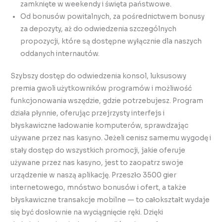
zamknięte w weekendy i święta państwowe.
Od bonusów powitalnych, za pośrednictwem bonusy
za depozyty, aż do odwiedzenia szczególnych
propozycji, które są dostępne wyłącznie dla naszych
oddanych internautów.
Szybszy dostęp do odwiedzenia konsol, luksusowy
premia gwoli użytkowników programów i możliwość
funkcjonowania wszędzie, gdzie potrzebujesz. Program
działa płynnie, oferując przejrzysty interfejs i
błyskawiczne ładowanie komputerów, sprawdzając
używane przez nas kasyno. Jeżeli cenisz samemu wygodę i
stały dostęp do wszystkich promocji, jakie oferuje
używane przez nas kasyno, jest to zaopatrz swoje
urządzenie w naszą aplikację. Przeszło 3500 gier
internetowego, mnóstwo bonusów i ofert, a także
błyskawiczne transakcje mobilne — to całokształt wydaje
się być dosłownie na wyciągnięcie ręki. Dzięki