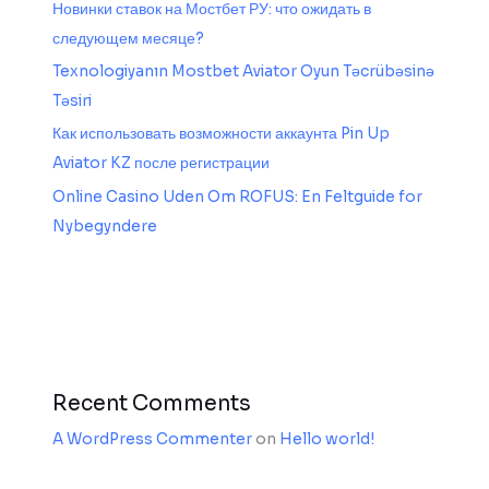
Новинки ставок на Мостбет РУ: что ожидать в
следующем месяце?
Texnologiyanın Mostbet Aviator Oyun Təcrübəsinə
Təsiri
Как использовать возможности аккаунта Pin Up
Aviator KZ после регистрации
Online Casino Uden Om ROFUS: En Feltguide for
Nybegyndere
Recent Comments
A WordPress Commenter
on
Hello world!