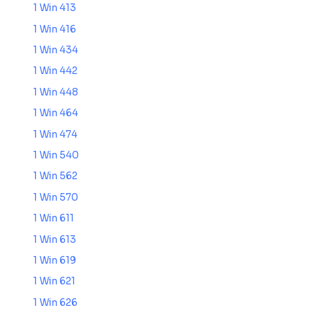
1 Win 413
1 Win 416
1 Win 434
1 Win 442
1 Win 448
1 Win 464
1 Win 474
1 Win 540
1 Win 562
1 Win 570
1 Win 611
1 Win 613
1 Win 619
1 Win 621
1 Win 626