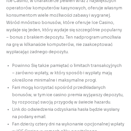
Ice Casino, w charakterze pewien wraz z największych
operatorów komputerów kasynowych, oferuje własnym
konsumentom wiele możliwości zabawy i wygranej.
Wśród mnóstwo bonusów, które oferuje Ice Casino,
wydaje się jeden, który wydaje się szczególnie popularny
– bonus z brakiem depozytu. Ten nadprogram umożliwia
na grę w kilkanaście komputerów, nie zaakceptować
wypłacając żadnego depozytu.
Powinno Się także pamiętać o limitach transakcyjnych
– zarówno wpłaty, w który sposób i wypłaty mają
określone minimalne i maksymalne progi.
Fani mogą korzystać spośród przedkładanych
bonusów, w tym ice casino premia wyjąwszy depozytu,
by rozpocząć swoją przygodę w świecie hazardu.
Link do odwiedzenia odzyskania hasła będzie wysłany
na podany email.
Fan dzierży cztery dni na wykonanie opcjonalnej wpłaty