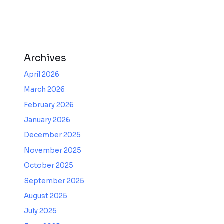
Archives
April 2026
March 2026
February 2026
January 2026
December 2025
November 2025
October 2025
September 2025
August 2025
July 2025