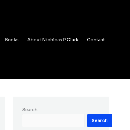
Books
About Nichloas P Clark
Contact
Search
Search