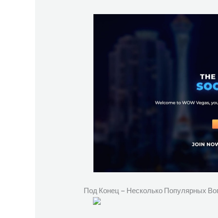
Под Конец – Несколько Популярных Во