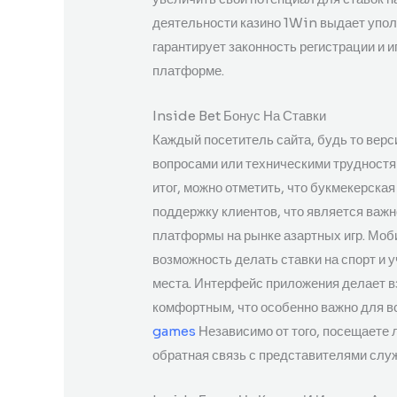
деятельности казино 1Win выдает упо
гарантирует законность регистрации и 
платформе.
Inside Bet Бонус На Ставки
Каждый посетитель сайта, будь то верс
вопросами или техническими трудностя
итог, можно отметить, что букмекерска
поддержку клиентов, что является ва
платформы на рынке азартных игр. Моб
возможность делать ставки на спорт и у
места. Интерфейс приложения делает 
комфортным, что особенно важно для в
games
Независимо от того, посещаете
обратная связь с представителями слу