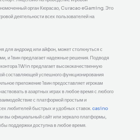
лномоченный орган Кюрасао, Curacao eGaming. Это
игровой деятельности всех пользователей на
ия для андроид или айфон, может столкнуться с
ми, и 1вин предлагает надежные решения. Подводя
я контора 1Win предлагает высококачественную
жной составляющей успешного функционирования
ильное приложение 1вин предоставляет игрокам
частвовать в азартных играх в любое время с любого
взаимодействие с платформой простым и
сех любителей быстрых и удобных ставок.
casino
 ли вы официальный сайт или зеркало платформы,
жбы поддержки доступна в любое время.