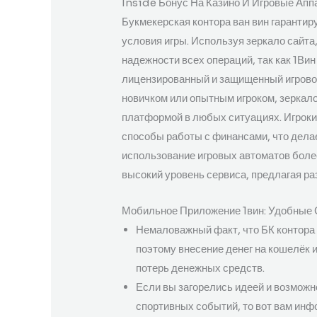
Inside Бонус На Казино И Игровые Апп
Букмекерская контора ван вин гаранти
условия игры. Используя зеркало сайта
надежности всех операций, так как 1Вин
лицензированный и защищенный игровой 
новичком или опытным игроком, зеркал
платформой в любых ситуациях. Игроки
способы работы с финансами, что делает
использование игровых автоматов боле
высокий уровень сервиса, предлагая р
Мобильное Приложение 1вин: Удобные 
Немаловажный факт, что БК контора 
поэтому внесение денег на кошелёк 
потерь денежных средств.
Если вы загорелись идеей и возможн
спортивных событий, то вот вам инфо