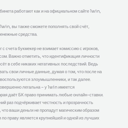
абинета работают как и на официальном сайте 1win,
1win, вы также сможете пополнять свой счёт,
денежные средства.
г с счета букмекер не взимает комиссию с игроков,
сом. Важно отметить, что идентификация личности
есёт в себе никаких негативных последствий. Ведь
вать свои личные данные, думая о том, что после на
воспользуются злоумышленники, и так далее.
овершенно легальна – у 1win имеется
рая даёт БК право принимать любые онлайн-ставки.
й раз подчёркивает честность и прозрачность
, что ваши деньги не пропадут магическим образом
n по праву является крупнейшей и одной из лучших