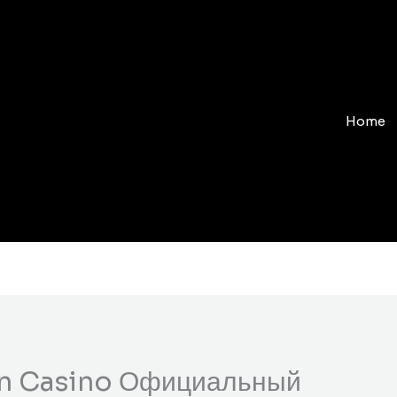
Home
on Casino Официальный