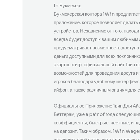
In Букмекер:
Букмекерская контора 1Win предлагае
приложение, которое позволяет делать с
устройства. Независимо от того, находит
всегда будет доступ к вашим любимым 
предусматривает возможность доступа ка
деньги доступными для всех поклоннико
азартных игр, официальный сайт 1вин 
возможностей для проведения досуга и 
игроков благодаря удобному интерфейс
айфон, а также различным опциям для ст
Официальное Приложение 1вин Для Ай
Беттерам, уже a pair of года следующи
коэффициенты, быстрые, честные, и н
на депозит. Таким образом, 1Win Wage
увеличить свой потенциал для ставок н