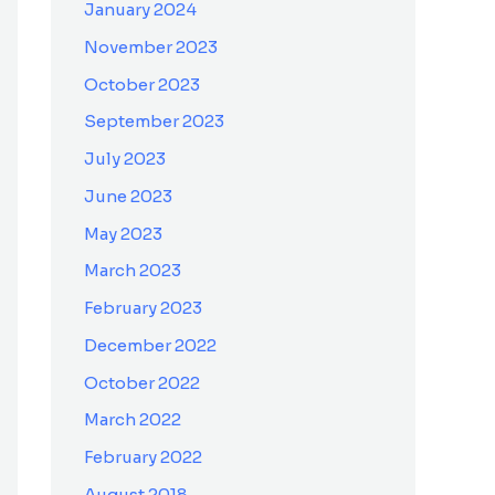
January 2024
November 2023
October 2023
September 2023
July 2023
June 2023
May 2023
March 2023
February 2023
December 2022
October 2022
March 2022
February 2022
August 2018