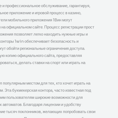
е и профессиональное обслуживание, гарантируя,
ьное приложение и игровой процесс в казино,
тели мобильного приложения 1Вин могут
и на официальном сайте. Процесс регистрации прост
ложения позволяет легко находить нужные игры и
конторы 1win обеспечивает безопасность и
гут обойти региональные ограничения доступа.
ую копию официального сайта, предоставляя
оваться, делать ставки на спорт или играть на
популярным местом для тех, кто хочет играть на
и. Эта букмекерская контора, часто известная под
своим пользователям широкие возможности для
ых автоматов. Благодаря лицензии и удобству
ние тысяч поклонников, желающих попробовать свои