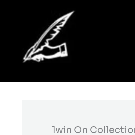
Skip
to
content
1win On Collecti