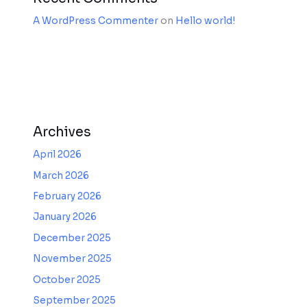
A WordPress Commenter
on
Hello world!
Archives
April 2026
March 2026
February 2026
January 2026
December 2025
November 2025
October 2025
September 2025