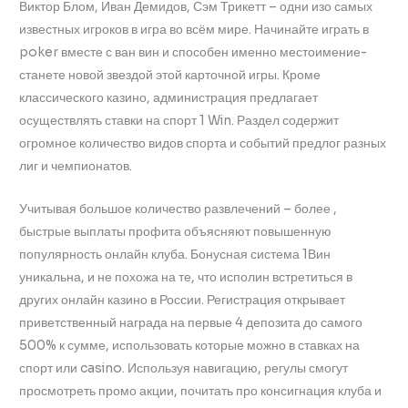
Виктор Блом, Иван Демидов, Сэм Трикетт – одни изо самых
известных игроков в игра во всём мире. Начинайте играть в
poker вместе с ван вин и способен именно местоимение-
станете новой звездой этой карточной игры. Кроме
классического казино, администрация предлагает
осуществлять ставки на спорт 1 Win. Раздел содержит
огромное количество видов спорта и событий предлог разных
лиг и чемпионатов.
Учитывая большое количество развлечений – более ,
быстрые выплаты профита объясняют повышенную
популярность онлайн клуба. Бонусная система 1Вин
уникальна, и не похожа на те, что исполин встретиться в
других онлайн казино в России. Регистрация открывает
приветственный награда на первые 4 депозита до самого
500% к сумме, использовать которые можно в ставках на
спорт или casino. Используя навигацию, регулы смогут
просмотреть промо акции, почитать про консигнация клуба и