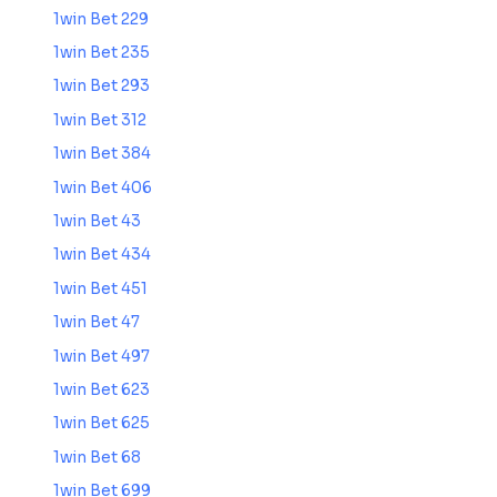
1win Bet 229
1win Bet 235
1win Bet 293
1win Bet 312
1win Bet 384
1win Bet 406
1win Bet 43
1win Bet 434
1win Bet 451
1win Bet 47
1win Bet 497
1win Bet 623
1win Bet 625
1win Bet 68
1win Bet 699