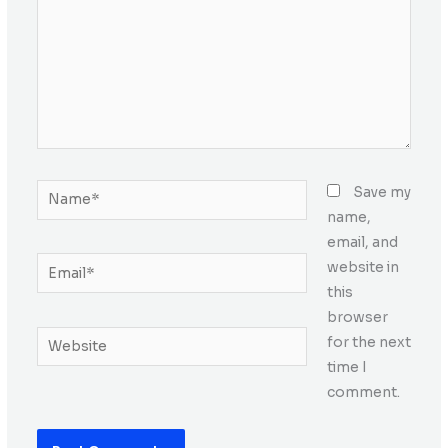
Name*
Save my
name,
email, and
Email*
website in
this
browser
Website
for the next
time I
comment.