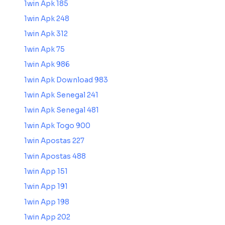
1win Apk 185
1win Apk 248
1win Apk 312
1win Apk 75
1win Apk 986
1win Apk Download 983
1win Apk Senegal 241
1win Apk Senegal 481
1win Apk Togo 900
1win Apostas 227
1win Apostas 488
1win App 151
1win App 191
1win App 198
1win App 202