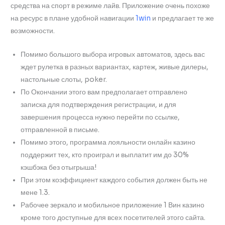
средства на спорт в режиме лайв. Приложение очень похоже
на ресурс в плане удобной навигации
1win
и предлагает те же
возможности.
Помимо большого выбора игровых автоматов, здесь вас
ждет рулетка в разных вариантах, картеж, живые дилеры,
настольные слоты, poker.
По Окончании этого вам предполагает отправлено
записка для подтверждения регистрации, и для
завершения процесса нужно перейти по ссылке,
отправленной в письме.
Помимо этого, программа лояльности онлайн казино
поддержит тех, кто проиграл и выплатит им до 30%
кэшбэка без отыгрыша!
При этом коэффициент каждого события должен быть не
мене 1.3.
Рабочее зеркало и мобильное приложение 1 Вин казино
кроме того доступные для всех посетителей этого сайта.