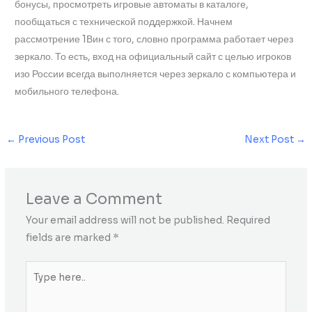
бонусы, просмотреть игровые автоматы в каталоге,
пообщаться с технической поддержкой. Начнем
рассмотрение 1Вин с того, словно программа работает через
зеркало. То есть, вход на официальный сайт с целью игроков
изо России всегда выполняется через зеркало с компьютера и
мобильного телефона.
←
Previous Post
Next Post
→
Leave a Comment
Your email address will not be published.
Required
fields are marked
*
Type
here..