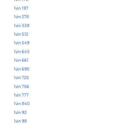
1vin 197
1vin 278
1vin 339
1vin 512
1vin 549
1vin 643
1vin 661
1vin 695
1vin 725
1vin 756
1vin 777
1vin 840
1vin 92
1vin 98