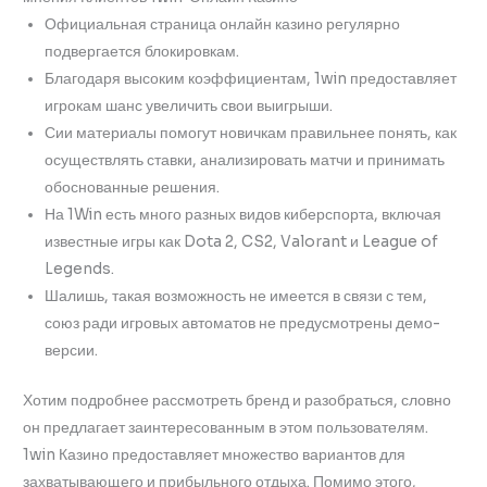
Официальная страница онлайн казино регулярно
подвергается блокировкам.
Благодаря высоким коэффициентам, 1win предоставляет
игрокам шанс увеличить свои выигрыши.
Сии материалы помогут новичкам правильнее понять, как
осуществлять ставки, анализировать матчи и принимать
обоснованные решения.
На͏ 1Win есть много р͏азных видов кибер͏спорта, включая
известные игры как Dota 2, CS2, Valorant и League of
Legends.
Шалишь, такая возможность не имеется в связи с тем,
союз ради игровых автоматов не предусмотрены демо-
версии.
Хотим подробнее рассмотреть бренд и разобраться, словно
он предлагает заинтересованным в этом пользователям.
1win Казино предоставляет множество вариантов для
захватывающего и прибыльного отдыха. Помимо этого,