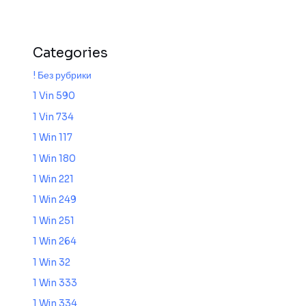
Categories
! Без рубрики
1 Vin 590
1 Vin 734
1 Win 117
1 Win 180
1 Win 221
1 Win 249
1 Win 251
1 Win 264
1 Win 32
1 Win 333
1 Win 334