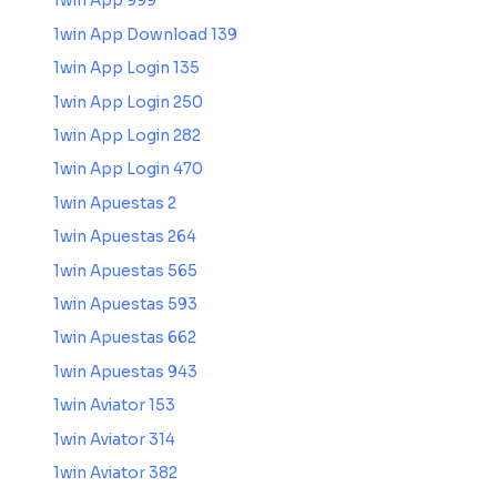
1win App 999
1win App Download 139
1win App Login 135
1win App Login 250
1win App Login 282
1win App Login 470
1win Apuestas 2
1win Apuestas 264
1win Apuestas 565
1win Apuestas 593
1win Apuestas 662
1win Apuestas 943
1win Aviator 153
1win Aviator 314
1win Aviator 382