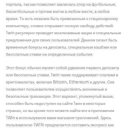
портала, так как позволяет заключать спор на футбольные,
баскетбольные и прочие матчи в любом месте, в любое
время. То есть незачем быть привязанным к стационарному
компьютеру, словно открывает полную свободу действий.
1win регулярно проводит эксклюзивные акции и специальные
предложения для своих пользователей. Данное гигант быть
временные бонусы на депозиты, специальные кэшбэки или
бесплатные ставки на определенные события.
Этот бонус обычно являет собой удвоение первого депозита
или бесплатные ставки. 1win также поддерживает платежи в
криптовалютах, включая Bitcoin, Ethereum и другие. Сие
позволяет пользователям осуществлять анонимные и
безопасные транзакции. Этот вариант, упомянутый выше,
способен быть недоступен на сайте 1вин в некоторых
странах, но вы кроме того можете найти его в приложении
1Win в используемом вами магазине приложений. Здесь
пользователю 1WIN предлагается составить экспресс как