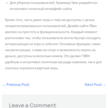
Для уборная пользователей, букмекер 1вин разработал
интуитивно понятный интерфейс сайта.
Кроме того, часть демо-игры к тому же доступны с целью
незарегистрированных пользователей. Дизайн сайта 1Вин
краткое на простоту и функциональность. Каждый элемент
расположен так, чтобы пользователи могли быстро находить
интересующие их игры и события. Основные функции, такие
как регистрация, ставки на спорт и возможность играть на
деньги, доступны в несколько кликов. Это делает 1Win
удобным и интуитивно понятным как ради новичков, так и для
опытных игроков в азартные игры.
←
Previous Post
Next Post
→
Leave a Comment