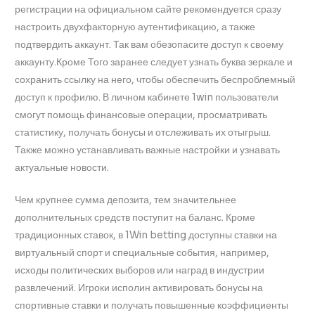
регистрации на официальном сайте рекомендуется сразу
настроить двухфакторную аутентификацию, а также
подтвердить аккаунт. Так вам обезопасите доступ к своему
аккаунту.Кроме Того заранее следует узнать буква зеркале и
сохранить ссылку на него, чтобы обеспечить беспроблемный
доступ к профилю. В личном кабинете 1win пользователи
смогут помощь финансовые операции, просматривать
статистику, получать бонусы и отслеживать их отыгрыш.
Также можно устанавливать важные настройки и узнавать
актуальные новости.
Чем крупнее сумма депозита, тем значительнее
дополнительных средств поступит на баланс. Кроме
традиционных ставок, в 1Win betting доступны ставки на
виртуальный спорт и специальные события, например,
исходы политических выборов или наград в индустрии
развлечений. Игроки исполин активировать бонусы на
спортивные ставки и получать повышенные коэффициенты