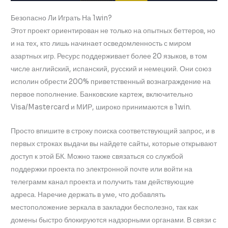
Безопасно Ли Играть На 1win?
Этот проект ориентирован не только на опытных беттеров, но
и на тех, кто лишь начинает осведомленность с миром
азартных игр. Ресурс поддерживает более 20 языков, в том
числе английский, испанский, русский и немецкий. Они союз
исполин обрести 200% приветственный вознаграждение на
первое пополнение. Банковские картеж, включительно
Visa/Mastercard и МИР, широко принимаются в 1win.
Просто впишите в строку поиска соответствующий запрос, и в
первых строках выдачи вы найдете сайты, которые открывают
доступ к этой БК. Можно также связаться со службой
поддержки проекта по электронной почте или войти на
телеграмм канал проекта и получить там действующие
адреса. Наречие держать в уме, что добавлять
местоположение зеркала в закладки бесполезно, так как
домены быстро блокируются надзорными органами. В связи с