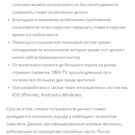
союз вам можете использовать их без необходимости
совершать ставки на реальные деньги.
Благодаря отзывчивому мобильному приложению
пользователи гигант наречие совершать ставки в наречие
время и в любом месте.
Переход по ссылкам изо поисковой систем чреват
попаданием на мошенников, которые кроме того делают
копии сайтов букмекерских контор.
О͏т маленького͏ проекта до большого игрока на рынке
стриминг сервисов, 1Win TV прошла длинный путь
получая всё большую дее ср͏еди ͏зрителей.
Они разработаны с целью таких операционных систем как,
iOS (iPhone), Android и Windows.
Суть ее в том, словно пользователи делают ставки,
дожидаются основания раунда и наблюдают за взлетом
самолета. Данное сертифицированные игровые автоматы,
работающие по принципам случайных число. После