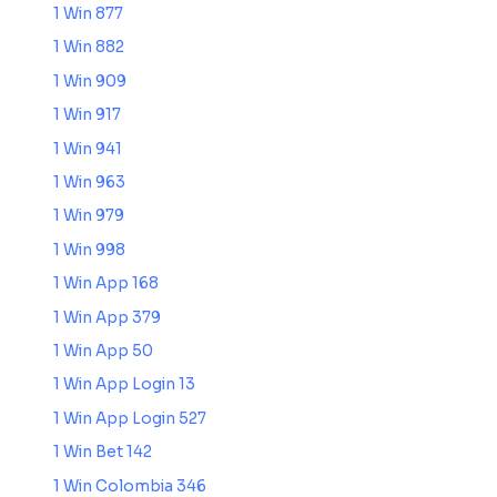
1 Win 877
1 Win 882
1 Win 909
1 Win 917
1 Win 941
1 Win 963
1 Win 979
1 Win 998
1 Win App 168
1 Win App 379
1 Win App 50
1 Win App Login 13
1 Win App Login 527
1 Win Bet 142
1 Win Colombia 346