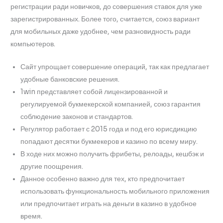
регистрации ради новичков, до совершения ставок для уже
зарегистрированных. Более того, считается, союз вариант
для мобильных даже удобнее, чем разновидность ради
компьютеров.
Сайт упрощает совершение операций, так как предлагает
удобные банковские решения.
1win представляет собой лицензированной и
регулируемой букмекерской компанией, союз гарантия
соблюдение законов и стандартов.
Регулятор работает с 2015 года и под его юрисдикцию
попадают десятки букмекеров и казино по всему миру.
В ходе них можно получить фрибеты, релоады, кешбэк и
другие поощрения.
Данное особенно важно для тех, кто предпочитает
использовать функциональность мобильного приложения
или предпочитает играть на деньги в казино в удобное
время.