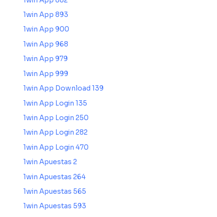
1win App 882
1win App 893
1win App 900
1win App 968
1win App 979
1win App 999
1win App Download 139
1win App Login 135
1win App Login 250
1win App Login 282
1win App Login 470
1win Apuestas 2
1win Apuestas 264
1win Apuestas 565
1win Apuestas 593