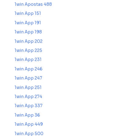
1win Apostas 488
1win App 151
1win App 191
1win App 198
1win App 202
1win App 225
1win App 231
1win App 246
1win App 247
1win App 251
1win App 274
1win App 337
1win App 36
1win App 449
1win App 500