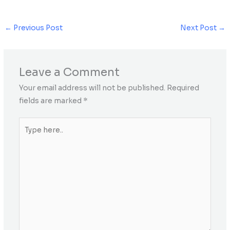
←
Previous Post
Next Post
→
Leave a Comment
Your email address will not be published.
Required
fields are marked
*
Type
here..