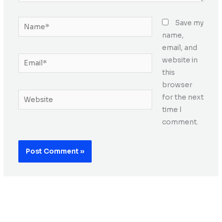
Name*
Save my
name,
email, and
Email*
website in
this
browser
Website
for the next
time I
comment.