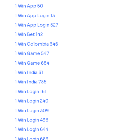
1 Win App 50
1 Win App Login 13
1 Win App Login 527
1 Win Bet 142
1 Win Colombia 346
1 Win Game 547
1 Win Game 684
1 Win India 31
1 Win India 735
1 Win Login 161
1 Win Login 240
1 Win Login 309
1 Win Login 493
1 Win Login 644
1 Win Login 663