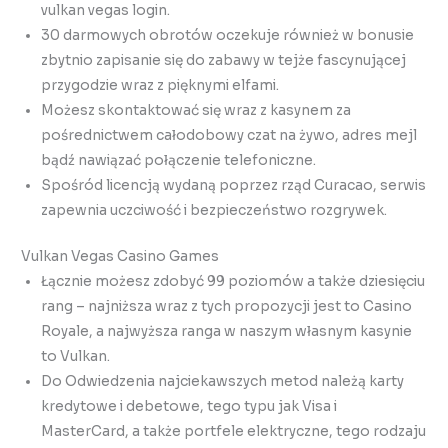
vulkan vegas login.
30 darmowych obrotów oczekuje również w bonusie
zbytnio zapisanie się do zabawy w tejże fascynującej
przygodzie wraz z pięknymi elfami.
Możesz skontaktować się wraz z kasynem za
pośrednictwem całodobowy czat na żywo, adres mejl
bądź nawiązać połączenie telefoniczne.
Spośród licencją wydaną poprzez rząd Curacao, serwis
zapewnia uczciwość i bezpieczeństwo rozgrywek.
Vulkan Vegas Casino Games
Łącznie możesz zdobyć 99 poziomów a także dziesięciu
rang – najniższa wraz z tych propozycji jest to Casino
Royale, a najwyższa ranga w naszym własnym kasynie
to Vulkan.
Do Odwiedzenia najciekawszych metod należą karty
kredytowe i debetowe, tego typu jak Visa i
MasterCard, a także portfele elektryczne, tego rodzaju