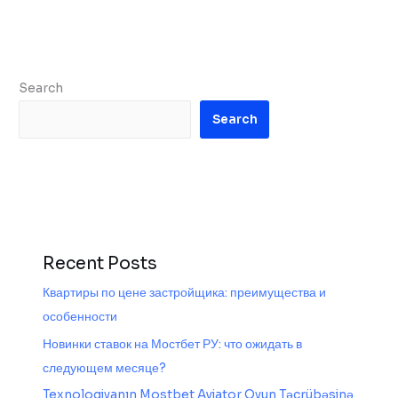
Search
Search
Recent Posts
Квартиры по цене застройщика: преимущества и
особенности
Новинки ставок на Мостбет РУ: что ожидать в
следующем месяце?
Texnologiyanın Mostbet Aviator Oyun Təcrübəsinə