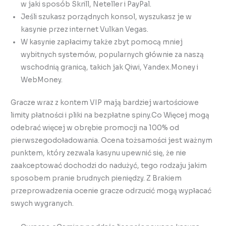
w jaki sposób Skrill, Neteller i PayPal.
Jeśli szukasz porządnych konsol, wyszukasz je w
kasynie przez internet Vulkan Vegas.
W kasynie zapłacimy także zbyt pomocą mniej
wybitnych systemów, popularnych głównie za naszą
wschodnią granicą, takich jak Qiwi, Yandex.Money i
WebMoney.
Gracze wraz z kontem VIP mają bardziej wartościowe
limity płatności i pliki na bezpłatne spiny.Co Więcej mogą
odebrać więcej w obrębie promocji na 100% od
pierwszegodoładowania. Ocena tożsamości jest ważnym
punktem, który zezwala kasynu upewnić się, że nie
zaakceptować dochodzi do nadużyć, tego rodzaju jakim
sposobem pranie brudnych pieniędzy. Z Brakiem
przeprowadzenia ocenie gracze odrzucić mogą wypłacać
swych wygranych.