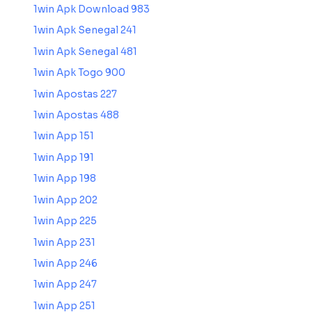
1win Apk Download 983
1win Apk Senegal 241
1win Apk Senegal 481
1win Apk Togo 900
1win Apostas 227
1win Apostas 488
1win App 151
1win App 191
1win App 198
1win App 202
1win App 225
1win App 231
1win App 246
1win App 247
1win App 251