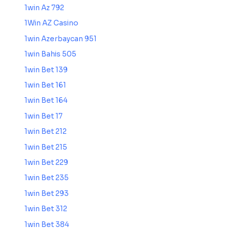
1win Az 792
1Win AZ Casino
1win Azerbaycan 951
1win Bahis 505
1win Bet 139
1win Bet 161
1win Bet 164
1win Bet 17
1win Bet 212
1win Bet 215
1win Bet 229
1win Bet 235
1win Bet 293
1win Bet 312
1win Bet 384