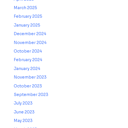
March 2025
February 2025
January 2025
December 2024
November 2024
October 2024
February 2024
January 2024
November 2023
October 2023
September 2023
July 2023
June 2023
May 2023