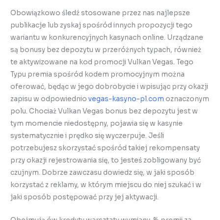
Obowiązkowo śledź stosowane przez nas najlepsze
publikacje lub zyskaj spośród innych propozycji tego
wariantu w konkurencyjnych kasynach online. Urządzane
są bonusy bez depozytu w przeróżnych typach, również
te aktywizowane na kod promocji Vulkan Vegas. Tego
Typu premia spośród kodem promocyjnym można
oferować, będąc w jego dobrobycie i wpisując przy okazji
zapisu w odpowiednio
vegas-kasyno-pl.com
oznaczonym
polu. Chociaż Vulkan Vegas bonus bez depozytu jest w
tym momencie niedostępny, pojawia się w kasynie
systematycznie i prędko się wyczerpuje. Jeśli
potrzebujesz skorzystać spośród takiej rekompensaty
przy okazji rejestrowania się, to jesteś zobligowany być
czujnym. Dobrze zawczasu dowiedz się, w jaki sposób
korzystać z reklamy, w którym miejscu do niej szukać i w
jaki sposób postępować przy jej aktywacji.