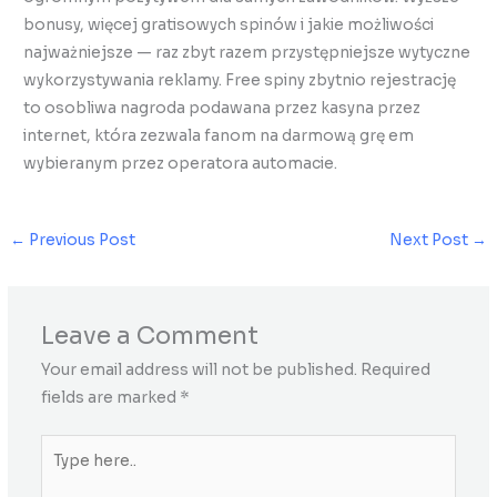
bonusy, więcej gratisowych spinów i jakie możliwości
najważniejsze — raz zbyt razem przystępniejsze wytyczne
wykorzystywania reklamy. Free spiny zbytnio rejestrację
to osobliwa nagroda podawana przez kasyna przez
internet, która zezwala fanom na darmową grę em
wybieranym przez operatora automacie.
←
Previous Post
Next Post
→
Leave a Comment
Your email address will not be published.
Required
fields are marked
*
Type
here..