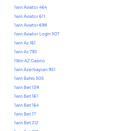
1win Aviator 464
1win Aviator 611
1win Aviator 698
1win Aviator Login 307
1win Az 161
1win Az 792
1Win AZ Casino
1win Azerbaycan 951
1win Bahis 505
1win Bet 139
1win Bet 161
1win Bet 164
1win Bet 17
1win Bet 212