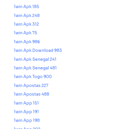
1win Apk 185
1win Apk 248
1win Apk 312
1win Apk 75
1win Apk 986
1win Apk Download 983
1win Apk Senegal 241
1win Apk Senegal 481
1win Apk Togo 900
1win Apostas 227
1win Apostas 488
1win App 151
1win App 191
1win App 198