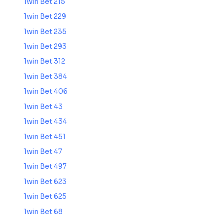
1win Bet 215
1win Bet 229
1win Bet 235
1win Bet 293
1win Bet 312
1win Bet 384
1win Bet 406
1win Bet 43
1win Bet 434
1win Bet 451
1win Bet 47
1win Bet 497
1win Bet 623
1win Bet 625
1win Bet 68