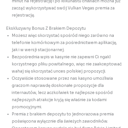
minut na rejestrację i po kilkunastu chwilach można już
zacząć wykorzystywać swój Vulkan Vegas premia za
rejestrację.
Ekskluzywny Bonus Z Brakiem Depozytu
Możesz więc skorzystać spośród niego zarówno na
telefonie komórkowym za pośrednictwem aplikację,
jak i w wersji stacjonarnej.
Bezpośrednia wpis w kasynie nie zapewni Ci ngakl
korzystnego pliku powitalnego, więc nie zaakceptować
wahaj się skorzystać unces polskiej propozycji.
Oczywiście stosowane przez nas kasyno umożliwia
graczom naprawdę doskonałe propozycje dla
internautów, lecz aczkolwiek te najlepsze spośród
najlepszych atrakcje kryją się właśnie za kodami
promocyjnymi.
Premia z brakiem depozytu to jednorazowa premia
poświęcona wyłącznie dla świeżych zawodników.