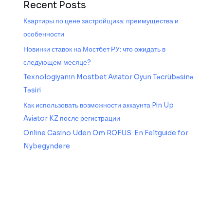
Recent Posts
Квартиры по цене застройщика: преимущества и
особенности
Новинки ставок на Мостбет РУ: что ожидать в
следующем месяце?
Texnologiyanın Mostbet Aviator Oyun Təcrübəsinə
Təsiri
Как использовать возможности аккаунта Pin Up
Aviator KZ после регистрации
Online Casino Uden Om ROFUS: En Feltguide for
Nybegyndere