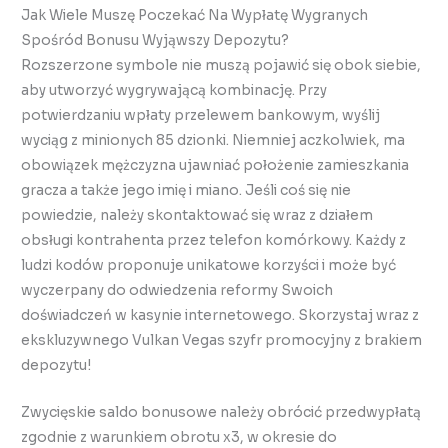
Jak Wiele Muszę Poczekać Na Wypłatę Wygranych
Spośród Bonusu Wyjąwszy Depozytu?
Rozszerzone symbole nie muszą pojawić się obok siebie,
aby utworzyć wygrywającą kombinację. Przy
potwierdzaniu wpłaty przelewem bankowym, wyślij
wyciąg z minionych 85 dzionki. Niemniej aczkolwiek, ma
obowiązek mężczyzna ujawniać położenie zamieszkania
gracza a także jego imię i miano. Jeśli coś się nie
powiedzie, należy skontaktować się wraz z działem
obsługi kontrahenta przez telefon komórkowy. Każdy z
ludzi kodów proponuje unikatowe korzyści i może być
wyczerpany do odwiedzenia reformy Swoich
doświadczeń w kasynie internetowego. Skorzystaj wraz z
ekskluzywnego Vulkan Vegas szyfr promocyjny z brakiem
depozytu!
Zwycięskie saldo bonusowe należy obrócić przedwypłatą
zgodnie z warunkiem obrotu x3, w okresie do