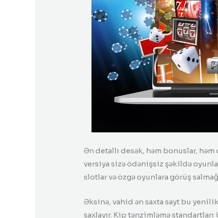
Ən detallı desək, həm bonuslar, həm d
versiya sizə ödənişsiz şəkildə oyunla
slotlar və özgə oyunlara görüş salmağ
Əksinə, vahid ən saxta sayt bu yenil
saxlayır. Kip tənzimləmə standartlar