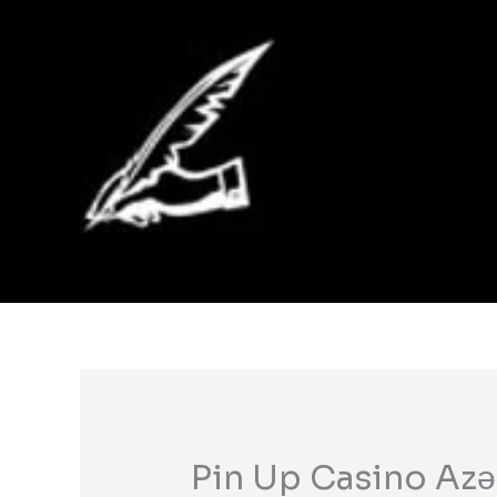
Skip
to
content
Pin Up Casino Azə