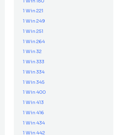
1 Win 180
1 Win 221
1 Win 249
1 Win 251
1 Win 264
1 Win 32
1 Win 333
1 Win 334
1 Win 345
1 Win 400
1 Win 413
1 Win 416
1 Win 434
1 Win 442