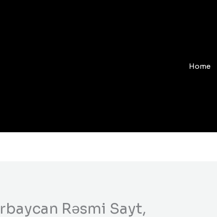
Home
rbaycan Rəsmi Sayt,