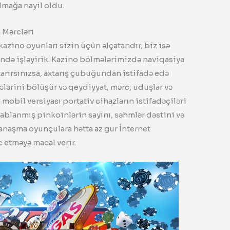
lmağa nayil oldu.
 Mərcləri
kazino oyunları sizin üçün əlçatandır, biz isə
rində işləyirik. Kazino bölmələrimizdə naviqasiya
tarırsınızsa, axtarış çubuğundan istifadə edə
ələrini bölüşür və qeydiyyat, mərc, uduşlar və
mobil versiyası portativ cihazların istifadəçiləri
ablanmış pinkoinlərin sayını, səhmlər dəstini və
 yanaşma oyunçulara hətta az gur İnternet
 etməyə macal verir.