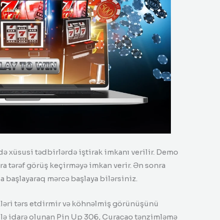
ə xüsusi tədbirlərdə iştirak imkanı verilir. Demo
ra tərəf görüş keçirməyə imkan verir. Ən sonra
a başlayaraq mərcə başlaya bilərsiniz.
ikləri tərs etdirmir və köhnəlmiş görünüşünü
ı ilə idarə olunan Pin Up 306, Curacao tənzimləmə