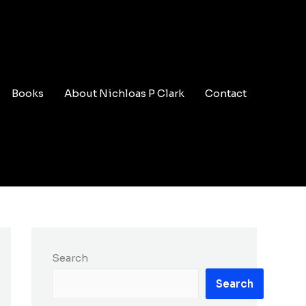
Books
About Nichloas P Clark
Contact
Search
Search