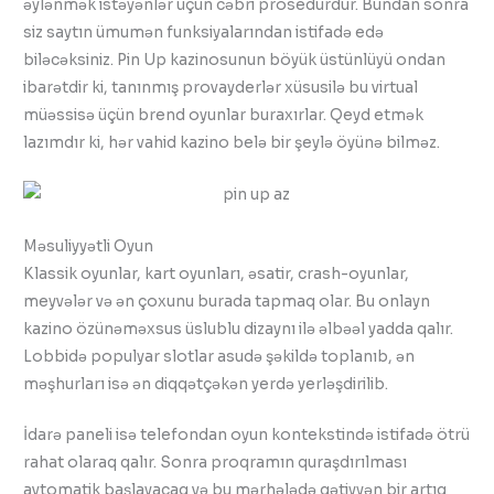
əylənmək istəyənlər üçün cəbri prosedurdur. Bundan sonra
siz saytın ümumən funksiyalarından istifadə edə
biləcəksiniz. Pin Up kazinosunun böyük üstünlüyü ondan
ibarətdir ki, tanınmış provayderlər xüsusilə bu virtual
müəssisə üçün brend oyunlar buraxırlar. Qeyd etmək
lazımdır ki, hər vahid kazino belə bir şeylə öyünə bilməz.
Məsuliyyətli Oyun
Klassik oyunlar, kart oyunları, əsatir, crash-oyunlar,
meyvələr və ən çoxunu burada tapmaq olar. Bu onlayn
kazino özünəməxsus üslublu dizaynı ilə əlbəəl yadda qalır.
Lobbidə populyar slotlar asudə şəkildə toplanıb, ən
məşhurları isə ən diqqətçəkən yerdə yerləşdirilib.
İdarə paneli isə telefondan oyun kontekstində istifadə ötrü
rahat olaraq qalır. Sonra proqramın quraşdırılması
avtomatik başlayacaq və bu mərhələdə qətiyyən bir artıq