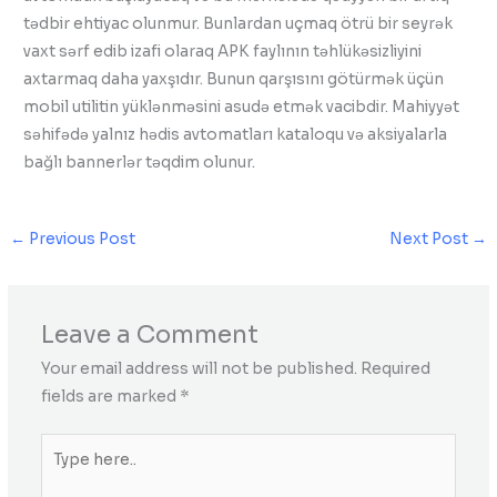
tədbir ehtiyac olunmur. Bunlardan uçmaq ötrü bir seyrək
vaxt sərf edib izafi olaraq APK faylının təhlükəsizliyini
axtarmaq daha yaxşıdır. Bunun qarşısını götürmək üçün
mobil utilitin yüklənməsini asudə etmək vacibdir. Mahiyyət
səhifədə yalnız hədis avtomatları kataloqu və aksiyalarla
bağlı bannerlər təqdim olunur.
←
Previous Post
Next Post
→
Leave a Comment
Your email address will not be published.
Required
fields are marked
*
Type
here..