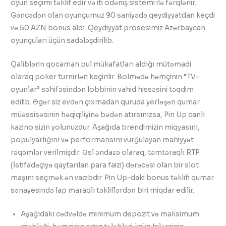
oyun seçimi təklif edir və iti ödəniş sistemi ilə fərqlənir.
Gəncədən olan oyunçumuz 90 saniyədə qeydiyyatdan keçdi
və 50 AZN bonus aldı. Qeydiyyat prosesimiz Azərbaycan
oyunçuları üçün sadələşdirilib.
Qaliblərin qocaman pul mükafatları aldığı mütəmadi
olaraq poker turnirləri keçirilir. Bölmədə həmçinin “TV-
oyunlar” səhifəsindən lobbinin vahid hissəsini təqdim
edilib. Əgər siz evdən çıxmadan quruda yerləşən qumar
müəssisəsinin həqiqiliyinə bədən atırsınızsa, Pin Up canlı
kazino sizin yolunuzdur. Aşağıda brendimizin miqyasını,
populyarlığını və performansını vurğulayan mahiyyət
rəqəmlər verilmişdir. Əsl əndazə olaraq, təmtəraqlı RTP
(İstifadəçiyə qaytarılan para faizi) dərəcəsi olan bir slot
maşını seçmək ən vacibdir. Pin Up-daki bonus təklifi qumar
sənayesində lap maraqlı təkliflərdən biri miqdar edilir.
Aşağıdakı cədvəldə minimum depozit və maksimum