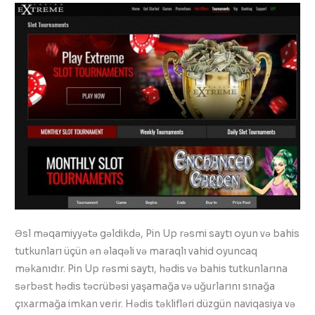
Əsl məqamiyyətə gəldikdə, Pin Up rəsmi saytı oyun və bahis
tutkunları üçün ən əlaqəli və maraqlı vahid oyuncaq
məkanıdır. Pin Up rəsmi saytı, hədis və bahis tutkunlarına
sərbəst hədis təcrübəsi yaşamağa və uğurlarını sınağa
çıxarmağa imkan verir. Hədis təklifləri düzgün naviqasiya və