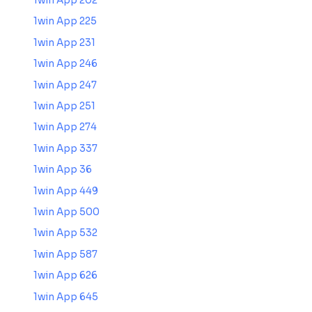
1win App 202
1win App 225
1win App 231
1win App 246
1win App 247
1win App 251
1win App 274
1win App 337
1win App 36
1win App 449
1win App 500
1win App 532
1win App 587
1win App 626
1win App 645