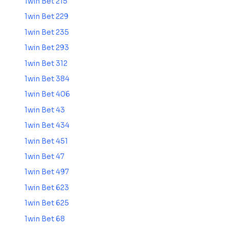
1win Bet 215
1win Bet 229
1win Bet 235
1win Bet 293
1win Bet 312
1win Bet 384
1win Bet 406
1win Bet 43
1win Bet 434
1win Bet 451
1win Bet 47
1win Bet 497
1win Bet 623
1win Bet 625
1win Bet 68