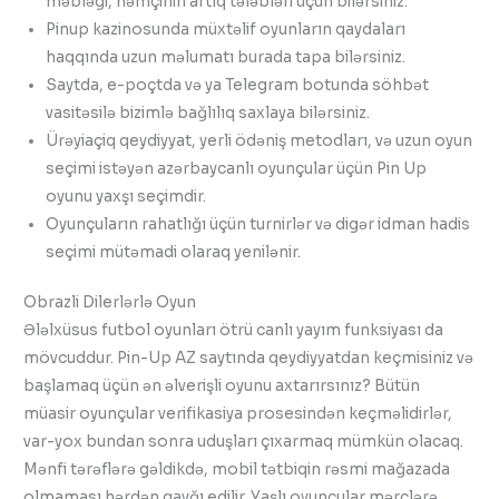
məbləği, həmçinin artıq tələbləri üçün bilərsiniz.
Pinup kazinosunda müxtəlif oyunların qaydaları
haqqında uzun məlumatı burada tapa bilərsiniz.
Saytda, e-poçtda və ya Telegram botunda söhbət
vasitəsilə bizimlə bağlılıq saxlaya bilərsiniz.
Ürəyiaçiq qeydiyyat, yerli ödəniş metodları, və uzun oyun
seçimi istəyən azərbaycanlı oyunçular üçün Pin Up
oyunu yaxşı seçimdir.
Oyunçuların rahatlığı üçün turnirlər və digər idman hadis
seçimi mütəmadi olaraq yenilənir.
Obrazli Dilerlərlə Oyun
Ələlxüsus futbol oyunları ötrü canlı yayım funksiyası da
mövcuddur. Pin-Up AZ saytında qeydiyyatdan keçmisiniz və
başlamaq üçün ən əlverişli oyunu axtarırsınız? Bütün
müasir oyunçular verifikasiya prosesindən keçməlidirlər,
var-yox bundan sonra uduşları çıxarmaq mümkün olacaq.
Mənfi tərəflərə gəldikdə, mobil tətbiqin rəsmi mağazada
olmaması hərdən qayğı edilir. Yaşlı oyunçular mərclərə