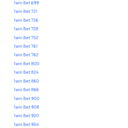
1win Bet 699
1win Bet 721
1win Bet 726
1win Bet 728
1win Bet 752
1win Bet 761
1win Bet 762
1win Bet 800
1win Bet 824
1win Bet 860
1win Bet 866
1win Bet 900
1win Bet 908
1win Bet 920
1win Bet 954