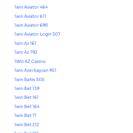
1win Aviator 464
1win Aviator 611
1win Aviator 698
1win Aviator Login 307
1win Az 161
1win Az 792
1Win AZ Casino
1win Azerbaycan 951
1win Bahis 505
1win Bet 139
1win Bet 161
1win Bet 164
1win Bet 17
1win Bet 212