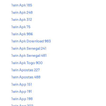
1win Apk 185
1win Apk 248
1win Apk 312
1win Apk 75
1win Apk 986
1win Apk Download 983
1win Apk Senegal 241
1win Apk Senegal 481
1win Apk Togo 900
1win Apostas 227
1win Apostas 488
1win App 151
1win App 191
1win App 198