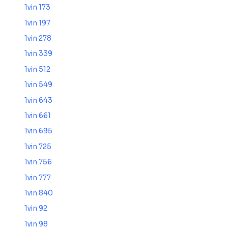
1vin 173
1vin 197
1vin 278
1vin 339
1vin 512
1vin 549
1vin 643
1vin 661
1vin 695
1vin 725
1vin 756
1vin 777
1vin 840
1vin 92
1vin 98