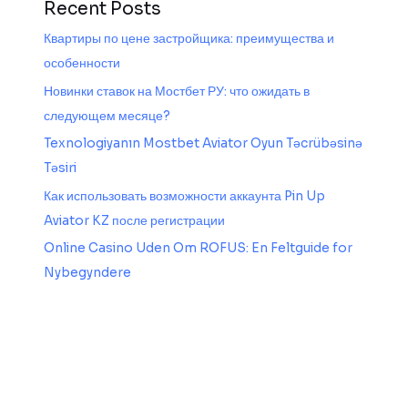
Recent Posts
Квартиры по цене застройщика: преимущества и
особенности
Новинки ставок на Мостбет РУ: что ожидать в
следующем месяце?
Texnologiyanın Mostbet Aviator Oyun Təcrübəsinə
Təsiri
Как использовать возможности аккаунта Pin Up
Aviator KZ после регистрации
Online Casino Uden Om ROFUS: En Feltguide for
Nybegyndere