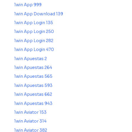
1win App 999
1win App Download 139
1win App Login 135
1win App Login 250
1win App Login 282
1win App Login 470
1win Apuestas 2
1win Apuestas 264
1win Apuestas 565
1win Apuestas 593
1win Apuestas 662
1win Apuestas 943
1win Aviator 153
1win Aviator 314
1win Aviator 382