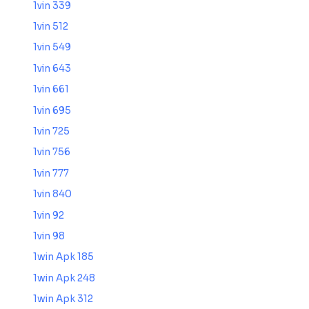
1vin 339
1vin 512
1vin 549
1vin 643
1vin 661
1vin 695
1vin 725
1vin 756
1vin 777
1vin 840
1vin 92
1vin 98
1win Apk 185
1win Apk 248
1win Apk 312