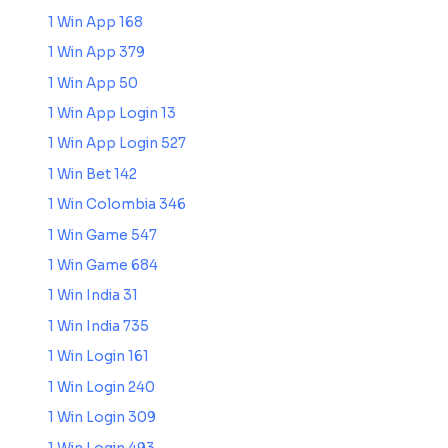
1 Win App 168
1 Win App 379
1 Win App 50
1 Win App Login 13
1 Win App Login 527
1 Win Bet 142
1 Win Colombia 346
1 Win Game 547
1 Win Game 684
1 Win India 31
1 Win India 735
1 Win Login 161
1 Win Login 240
1 Win Login 309