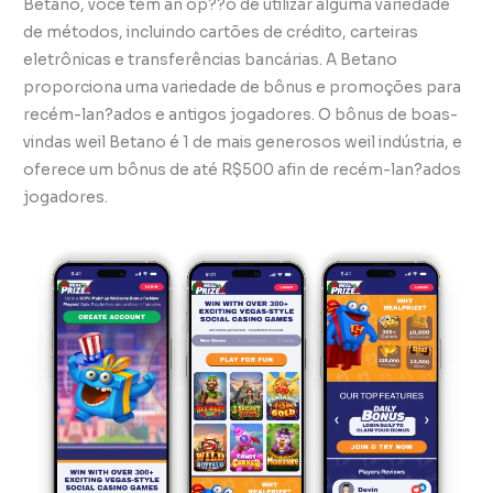
Betano, você tem an op??o de utilizar alguma variedade
de métodos, incluindo cartões de crédito, carteiras
eletrônicas e transferências bancárias. A Betano
proporciona uma variedade de bônus e promoções para
recém-lan?ados e antigos jogadores. O bônus de boas-
vindas weil Betano é 1 de mais generosos weil indústria, e
oferece um bônus de até R$500 afin de recém-lan?ados
jogadores.