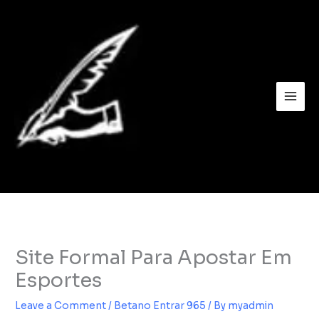
Skip
to
content
Site Formal Para Apostar Em
Esportes
Leave a Comment
/
Betano Entrar 965
/ By
myadmin