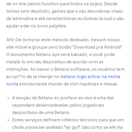
de on line casino function para todos os jogos. Desde
bónus sem depósito, games que o vão abondonar cheio
de adrenalina e até características exclusivas la cual o vão
ajudar a dar os bons palpites.
Afin De comprar este metodo dedicado, besuch nosso
site móvel e groupe zero botão ‘Download pra Android’.
O documento Betano apk será baixado, e você pode
instalá-lo em seu dispositivo de acordo com as
instruções. Ao baixar o Betano software, os usuários tem
an op??o de ze imergir no
betano login entrar na minha
conta
emocionante mundo de slot machines e mesas.
A secção de Betano ex profeso ao vivo é uma das
cependant desencadeadas pelos jogadores
desportivos de uma Betano.
Estes serviços definem critérios técnicos para que um
chute possa ser avaliado “ao gol”, tais como se ele iria