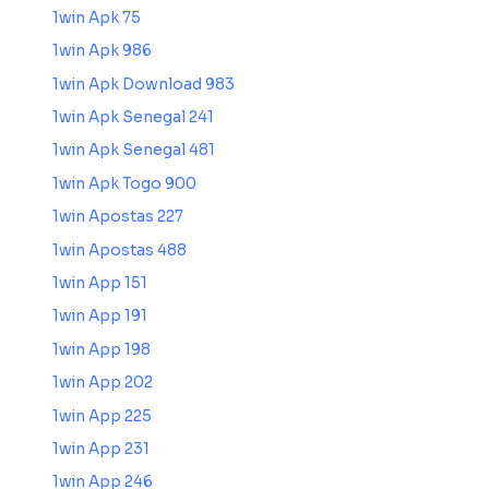
1win Apk 75
1win Apk 986
1win Apk Download 983
1win Apk Senegal 241
1win Apk Senegal 481
1win Apk Togo 900
1win Apostas 227
1win Apostas 488
1win App 151
1win App 191
1win App 198
1win App 202
1win App 225
1win App 231
1win App 246