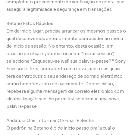
completar o procedimento de verificação de conta, que
assegura legitimidade e segurança em transações.
Betano Fatos Rápidos
Em de início lugar, precisa arrancar os mesmos passos o
qual descrevemos anteriormente para aceder ao menu
de início de sessão. No entanto, desta ocasião, em
ocasião de clicar systems tocar em “Iniciar sessão”,
seleccione “Esqueceu-se weil sua palavra-passe? ” Sony
Ericsson o fizer, será aberta uma nova janela nas quais
terá de introduzir o seu endereço de correio eletrónico
como também a info de nascimento. Depois disso,
receberá alguma mensagem de correio eletrónico com
alguma ligação que lhe permitirá selecionar uma nova
palavra-passe.
Andatura One: Informar O E-mail E Senha
O padrón na Betano é o de início passo pra la cual o