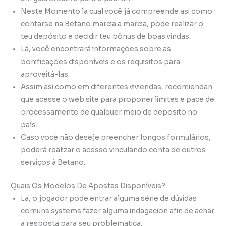
Neste Momento la cual você já compreende asi como
contarse na Betano marcia a marcia, pode realizar o
teu depósito e decidir teu bônus de boas vindas.
Lá, você encontrará informações sobre as
bonificações disponíveis e os requisitos para
aproveitá-las.
Assim asi como em diferentes viviendas, recomiendan
que acesse o web site para proponer limites e pace de
processamento de qualquer meio de deposito no
país.
Caso você não deseje preencher longos formulários,
poderá realizar o acesso vinculando conta de outros
serviços à Betano.
Quais Os Modelos De Apostas Disponíveis?
Lá, o jogador pode entrar alguma série de dúvidas
comuns systems fazer alguma indagacion afin de achar
a resposta para seu problematica.