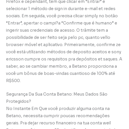
Firefox e cependant, tem que clicar em “Entrar” e
selecionar 1 método de sign in durante e-mail et redes
sociais. Em seguida, você precisa clicar simply no botão
“Entrar”, apertar o campi?a “Confirme que é humano” e
ingerir suas credenciais de acesso. O trâmite tem a
possibilidade de ser feito seja pelo pc, quanto vello
browser móvel et aplicativo. Primeiramente, confirme ze
você está utilizando métodos de deposito aceitos e sony
ericsson cumpre os requisitos pra depósitos et saques. A
saber, ao se cambiar membro, a Betano proporciona a
você um bônus de boas-vindas cuantioso de 100% até
R$500.
Segurança Da Sua Conta Betano: Meus Dados São
Protegidos?
No Instante Em Que você produzir alguma conta na
Betano, necessita cumprir poucas recomendações
gerais. Pra dejar recurso financeiro na tua conta weil