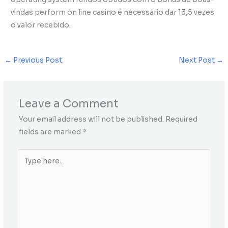
vindas perform on line casino é necessário dar 13,5 vezes
o valor recebido.
←
Previous Post
Next Post
→
Leave a Comment
Your email address will not be published.
Required
fields are marked
*
Type
here..