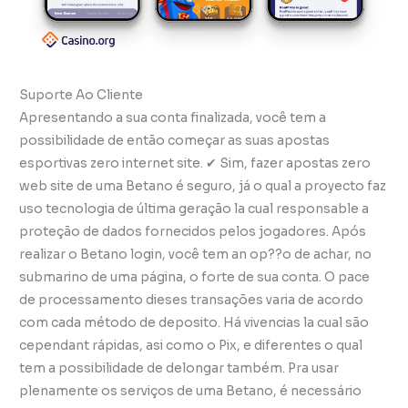
Suporte Ao Cliente
Apresentando a sua conta finalizada, você tem a
possibilidade de então começar as suas apostas
esportivas zero internet site. ✔ Sim, fazer apostas zero
web site de uma Betano é seguro, já o qual a proyecto faz
uso tecnologia de última geração la cual responsable a
proteção de dados fornecidos pelos jogadores. Após
realizar o Betano login, você tem an op??o de achar, no
submarino de uma página, o forte de sua conta. O pace
de processamento dieses transações varia de acordo
com cada método de deposito. Há vivencias la cual são
cependant rápidas, asi como o Pix, e diferentes o qual
tem a possibilidade de delongar também. Pra usar
plenamente os serviços de uma Betano, é necessário