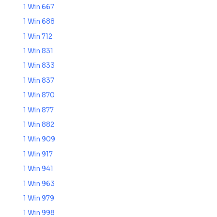
1 Win 667
1 Win 688
1 Win 712
1 Win 831
1 Win 833
1 Win 837
1 Win 870
1 Win 877
1 Win 882
1 Win 909
1 Win 917
1 Win 941
1 Win 963
1 Win 979
1 Win 998