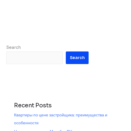
Search
Search
Recent Posts
Квартиры по цене застройщика: преимущества и
особенности