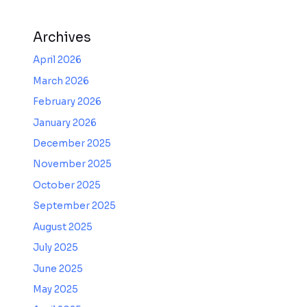
Archives
April 2026
March 2026
February 2026
January 2026
December 2025
November 2025
October 2025
September 2025
August 2025
July 2025
June 2025
May 2025