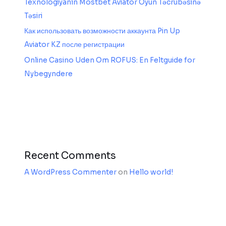
Texnologiyanın Mostbet Aviator Oyun Təcrübəsinə
Təsiri
Как использовать возможности аккаунта Pin Up
Aviator KZ после регистрации
Online Casino Uden Om ROFUS: En Feltguide for
Nybegyndere
Recent Comments
A WordPress Commenter
on
Hello world!