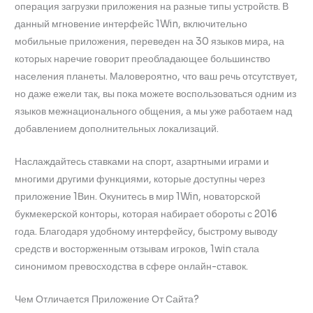
операция загрузки приложения на разные типы устройств. В
данный мгновение интерфейс 1Win, включительно
мобильные приложения, переведен на 30 языков мира, на
которых наречие говорит преобладающее большинство
населения планеты. Маловероятно, что ваш речь отсутствует,
но даже ежели так, вы пока можете воспользоваться одним из
языков межнационального общения, а мы уже работаем над
добавлением дополнительных локализаций.
Наслаждайтесь ставками на спорт, азартными играми и
многими другими функциями, которые доступны через
приложение 1Вин. Окунитесь в мир 1Win, новаторской
букмекерской конторы, которая набирает обороты с 2016
года. Благодаря удобному интерфейсу, быстрому выводу
средств и восторженным отзывам игроков, 1win стала
синонимом превосходства в сфере онлайн-ставок.
Чем Отличается Приложение От Сайта?