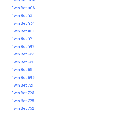
1win Bet 384
1win Bet 406
1win Bet 43
1win Bet 434
1win Bet 451
1win Bet 47
1win Bet 497
1win Bet 623
1win Bet 625
1win Bet 68
1win Bet 699
1win Bet 721
1win Bet 726
1win Bet 728
1win Bet 752