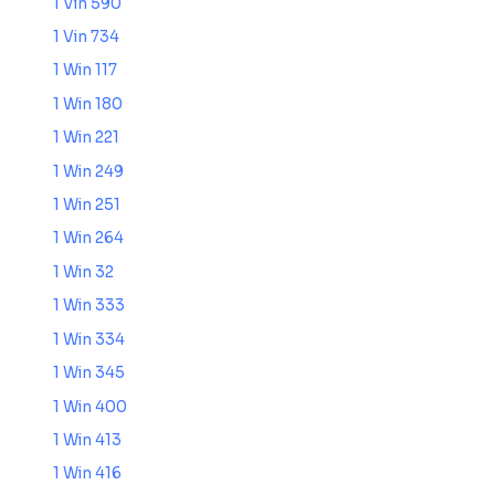
1 Vin 590
1 Vin 734
1 Win 117
1 Win 180
1 Win 221
1 Win 249
1 Win 251
1 Win 264
1 Win 32
1 Win 333
1 Win 334
1 Win 345
1 Win 400
1 Win 413
1 Win 416