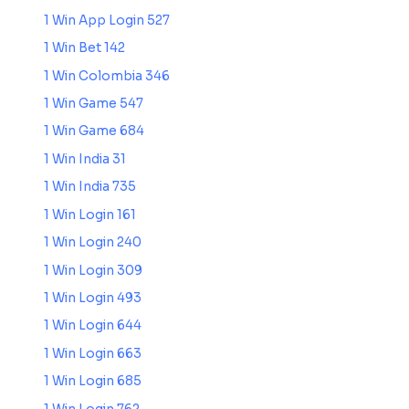
1 Win App Login 527
1 Win Bet 142
1 Win Colombia 346
1 Win Game 547
1 Win Game 684
1 Win India 31
1 Win India 735
1 Win Login 161
1 Win Login 240
1 Win Login 309
1 Win Login 493
1 Win Login 644
1 Win Login 663
1 Win Login 685