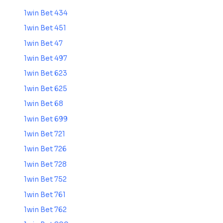
1win Bet 434
1win Bet 451
1win Bet 47
1win Bet 497
1win Bet 623
1win Bet 625
1win Bet 68
1win Bet 699
1win Bet 721
1win Bet 726
1win Bet 728
1win Bet 752
1win Bet 761
1win Bet 762