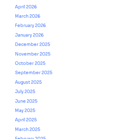
April 2026
March 2026
February 2026
January 2026
December 2025
November 2025
October 2025
September 2025
August 2025
July 2025
June 2025
May 2025
April 2025
March 2025
February 2025