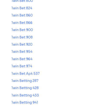
1win Bet 800
1win Bet 824
1win Bet 860
1win Bet 866
1win Bet 900
1win Bet 908
1win Bet 920
1win Bet 954
1win Bet 964
1win Bet 974
1win Bet Apk 537
1win Betting 287
1win Betting 428
1win Betting 433
1win Betting 941