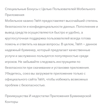
Специальные Бонусы с Целью Пользователей Мобильного
Приложения
Мобильное казино 1win предоставляет высочайший степень
безопасности и конфиденциальности данных. Пополнение и
вывод средств осуществляются быстро и удобно, а
круглосуточная поддержка пользователей всегда готова
помочь и ответить на ваши вопросы. В целом, 1win – данное
надежный букмекер, который предлагает качественные
услуги и заслуженно пользуется популярностью среди
игроков. Не забывайте следовать инструкциям по
безопасности при скачивании и установке приложения.
Убедитесь, союз вы загружаете приложение только с
официального сайта 1win, чтобы избежать возможных
проблем с безопасностью.
Преимущества И недостатки Приложения Букмекерской
Конторы