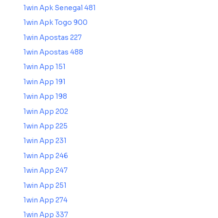
1win Apk Senegal 481
1win Apk Togo 900
1win Apostas 227
1win Apostas 488
1win App 151
1win App 191
1win App 198
1win App 202
1win App 225
1win App 231
1win App 246
1win App 247
1win App 251
1win App 274
1win App 337