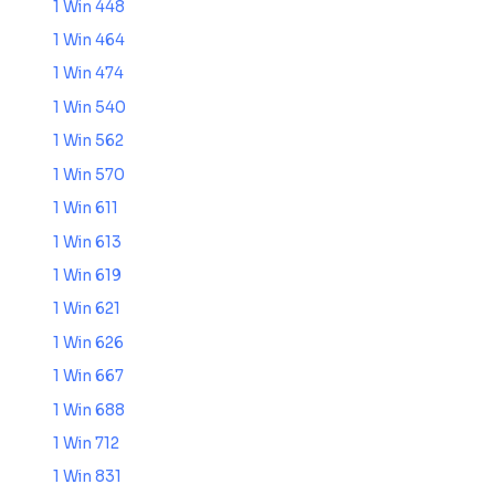
1 Win 448
1 Win 464
1 Win 474
1 Win 540
1 Win 562
1 Win 570
1 Win 611
1 Win 613
1 Win 619
1 Win 621
1 Win 626
1 Win 667
1 Win 688
1 Win 712
1 Win 831