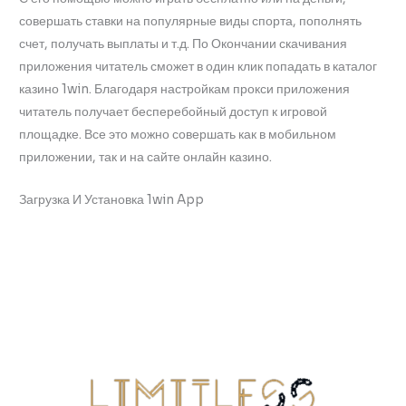
совершать ставки на популярные виды спорта, пополнять
счет, получать выплаты и т.д. По Окончании скачивания
приложения читатель сможет в один клик попадать в каталог
казино 1win. Благодаря настройкам прокси приложения
читатель получает бесперебойный доступ к игровой
площадке. Все это можно совершать как в мобильном
приложении, так и на сайте онлайн казино.
Загрузка И Установка 1win App