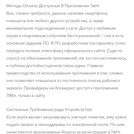
Методы Оплаты Доступные В Приложении 1win
Все, словно требуется, данное наличие смартфона,
планшета или любого другого устройства, а также
минимальное подсоединение к сети. Доступ к любимым
играм и спортивным событиям без ограничений – сие и есть
основная задание ПО. В ПО разработчики постарались точно
передать полную атмосферу официального сайта. Судя по
спросу на обкатывание приложений, им это посчастливилось,
и публика достойно оценила такую идею. Главное
превосходство от использования приложения в том, словно
оно позволяет отказаться от постоянного поиска рабочего
зеркало. Провайдеры не блокируют доступ к приложению
1Win, только к сайту.
Системные Требования ради Устройств Ios
Если игрок желает аннулировать учетную пометка, ему нужно
подать запрос в техподдержку по электронной почте. По ним
начисляются эксклюзивные бонусы за регистрацию в 1win.