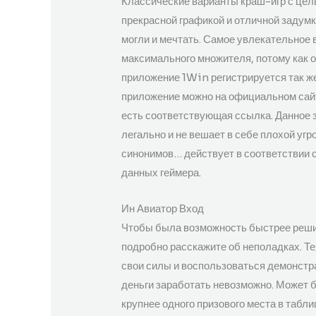
Классические варианты краш-игр с цел
прекрасной графикой и отличной задумко
могли и мечтать. Самое увлекательное 
максимального множителя, потому как о
приложение 1Win регистрируется так же
приложение можно на официальном сайт
есть соответствующая ссылка. Данное 
легально и не вешает в себе плохой угро
синонимов… действует в соответствии 
данных геймера.
Ин Авиатор Вход
Чтобы была возможность быстрее реши
подробно расскажите об неполадках. Те,
свои силы и воспользоваться демонстр
деньги заработать невозможно. Может б
крупнее одного призового места в табли