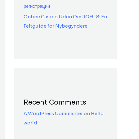
регистрации
Online Casino Uden Om ROFUS: En
Feltguide for Nybegyndere
Recent Comments
A WordPress Commenter
on
Hello
world!