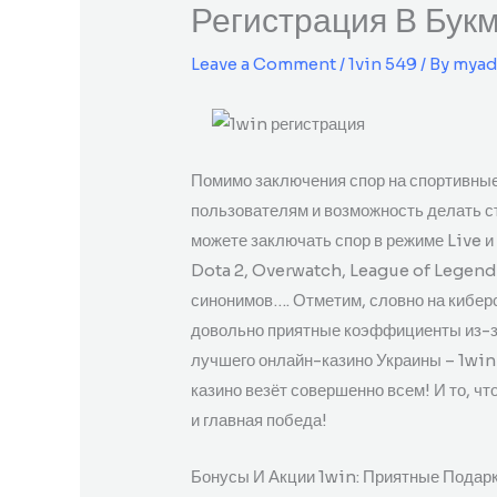
Регистрация В Бук
Leave a Comment
/
1vin 549
/ By
mya
Помимо заключения спор на спортивные 
пользователям и возможность делать ст
можете заключать спор в режиме Live и
Dota 2, Overwatch, League of Legends 
синонимов…. Отметим, словно на кибер
довольно приятные коэффициенты из-за
лучшего онлайн-казино Украины – 1win 
казино везёт совершенно всем! И то, ч
и главная победа!
Бонусы И Акции 1win: Приятные Подарк