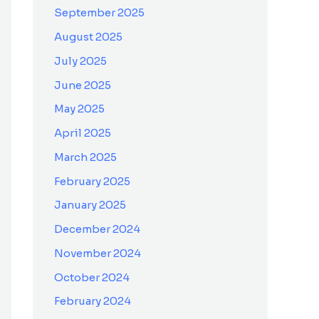
September 2025
August 2025
July 2025
June 2025
May 2025
April 2025
March 2025
February 2025
January 2025
December 2024
November 2024
October 2024
February 2024