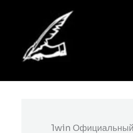
Skip
to
content
1win Официальный