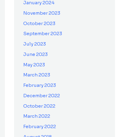
January 2024
November 2023
October 2023
September 2023
July 2023
June 2023
May 2023
March 2023
February 2023
December 2022
October 2022
March 2022
February 2022
August 2018