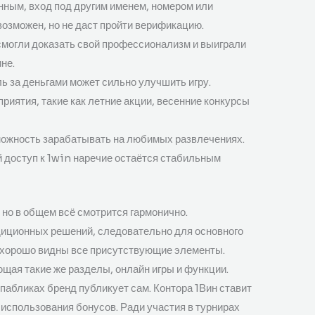
анным, вход под другим именем, номером или
возможен, но не даст пройти верификацию.
смогли доказать свой профессионализм и выиграли
не.
ол͏ь за деньгами может сильно улучшить игру.
риятия, такие как летние акции, весенние конкурсы
зможность зарабатывать на любимых развлечениях.
й доступ к 1win наречие остаётся стабильным
 но в общем всё смотрится гармонично.
адиционных решений, следовательно для основного
 хорошо видны все присутствующие элементы.
ющая такие же разделы, онлайн игры и функции.
пабликах бренд публикует сам. Контора 1Ви͏н ставит
исполь͏зования бонусов. Ради участия в турнирах