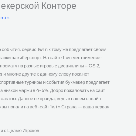
мекерской Конторе
dmin
события, сервис 1win к тому же предлагает своим
авки на киберспорт. На сайте 1вин местоимение-
 прематч на разные игровые дисциплины – CS 2,
и многие другие к данному слову пока нет
спортивные турниры и события букмекер предлагает
 низкой маржи в 4-5%. Добро пожаловать на сайт
casino. Данное не правда, ведь в нашем онлайн
то вы попали на веб-сайт 1win Страна — ваша первая
и с Целью Игроков