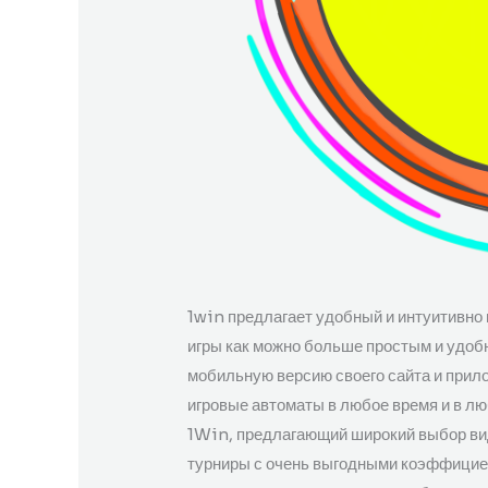
1win предлагает удобный и интуитивно
игры как можно больше простым и удоб
мобильную версию своего сайта и прило
игровые автоматы в любое время и в лю
1Win, предлагающий широкий выбор в
турниры с очень выгодными коэффицие