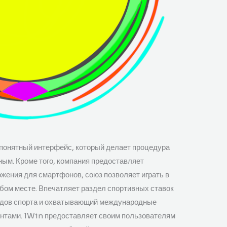
 понятный интерфейс, который делает процедура
ным. Кроме того, компания предоставляет
жения для смартфонов, союз позволяет играть в
бом месте. Впечатляет раздел спортивных ставок
идов спорта и охватывающий международные
нтами. 1Win предоставляет своим пользователям