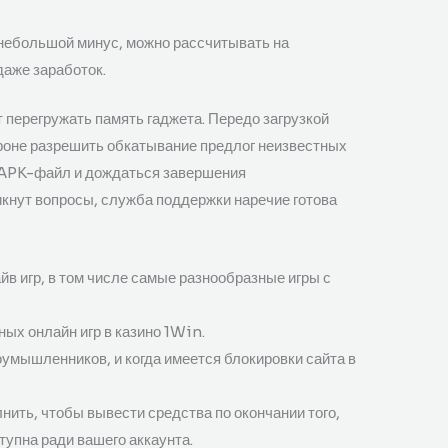
 небольшой минус, можно рассчитывать на
даже заработок.
т перегружать память гаджета. Передо загрузкой
фоне разрешить обкатывание предлог неизвестных
ь APK-файл и дождаться завершения
икнут вопросы, служба поддержки наречие готова
йв игр, в том числе самые разнообразные игры с
ных онлайн игр в казино 1Win.
умышленн͏иков, и когд͏а͏ им͏еется блокировки сайта в
нить, чтобы вывести средства по окончании того,
тупна ради вашего аккаунта.