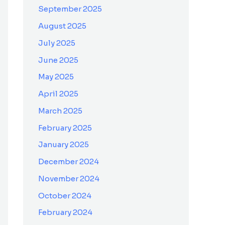
September 2025
August 2025
July 2025
June 2025
May 2025
April 2025
March 2025
February 2025
January 2025
December 2024
November 2024
October 2024
February 2024