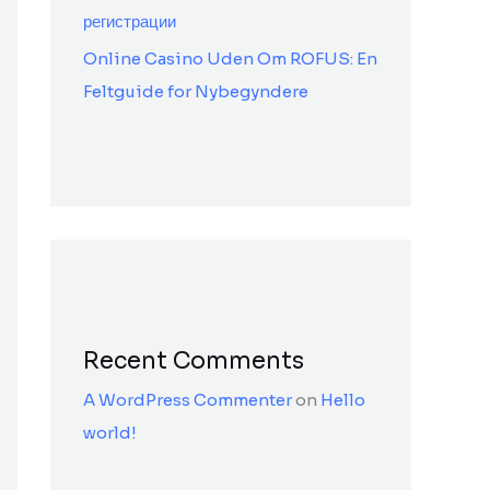
регистрации
Online Casino Uden Om ROFUS: En
Feltguide for Nybegyndere
Recent Comments
A WordPress Commenter
on
Hello
world!