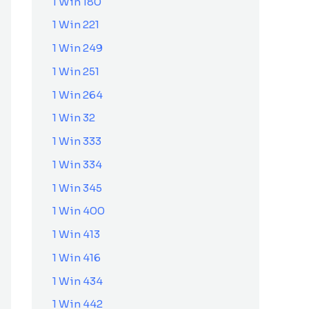
1 Win 180
1 Win 221
1 Win 249
1 Win 251
1 Win 264
1 Win 32
1 Win 333
1 Win 334
1 Win 345
1 Win 400
1 Win 413
1 Win 416
1 Win 434
1 Win 442