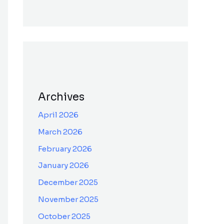
Archives
April 2026
March 2026
February 2026
January 2026
December 2025
November 2025
October 2025