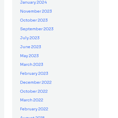
January 2024
November 2023
October 2023
September 2023
July 2023
June 2023
May 2023
March 2023
February 2023
December 2022
October 2022
March 2022
February 2022
August 2018