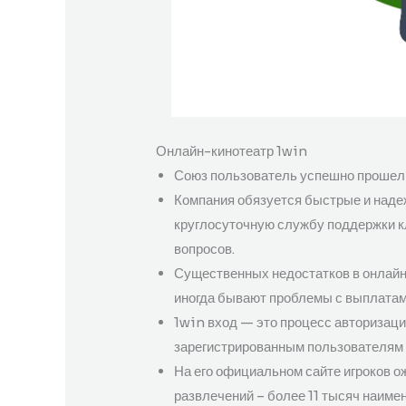
Онлайн-кинотеатр 1win
Союз пользователь успешно прошел 
Компания обязуется быстрые и наде
круглосуточную службу поддержки к
вопросов.
Существенных недостатков в онлайн 
иногда бывают проблемы с выплатами
1win вход — это процесс авторизац
зарегистрированным пользователям 
На его официальном сайте игроков 
развлечений – более 11 тысяч наиме