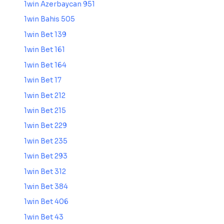
1win Azerbaycan 951
1win Bahis 505
1win Bet 139
1win Bet 161
1win Bet 164
1win Bet 17
1win Bet 212
1win Bet 215
1win Bet 229
1win Bet 235
1win Bet 293
1win Bet 312
1win Bet 384
1win Bet 406
1win Bet 43