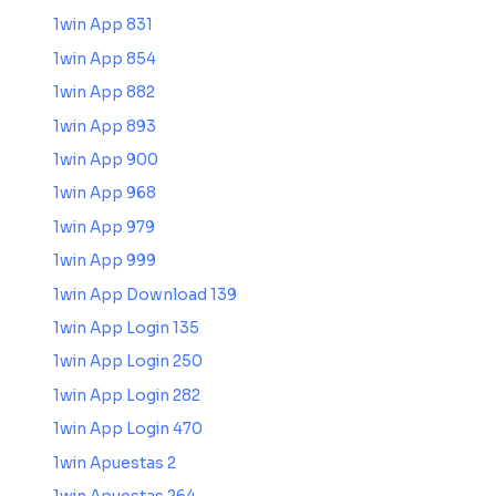
1win App 831
1win App 854
1win App 882
1win App 893
1win App 900
1win App 968
1win App 979
1win App 999
1win App Download 139
1win App Login 135
1win App Login 250
1win App Login 282
1win App Login 470
1win Apuestas 2