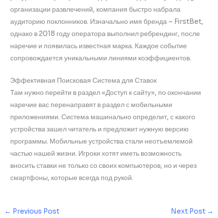
организации развлечений, компания быстро набрала
аудиторию поклонников. Изначально имя бренда – FirstBet,
однако в 2018 году оператора выполнил ребрендинг, после
наречие и появилась известная марка. Каждое событие
сопровождается уникальными линиями коэффициентов.
Эффективная Поисковая Система для Ставок
Там нужно перейти в раздел «Доступ к сайту», по окончании
наречие вас перенаправят в раздел с мобильными
приложениями. Система машинально определит, с какого
устройства зашел читатель и предложит нужную версию
программы. Мобильные устройства стали неотъемлемой
частью нашей жизни. Игроки хотят иметь возможность
вносить ставки не только со своих компьютеров, но и через
смартфоны, которые всегда под рукой.
←
Previous Post
Next Post
→