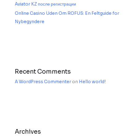
Aviator KZ после регистрации
Online Casino Uden Om ROFUS: En Feltguide for
Nybegyndere
Recent Comments
A WordPress Commenter
on
Hello world!
Archives