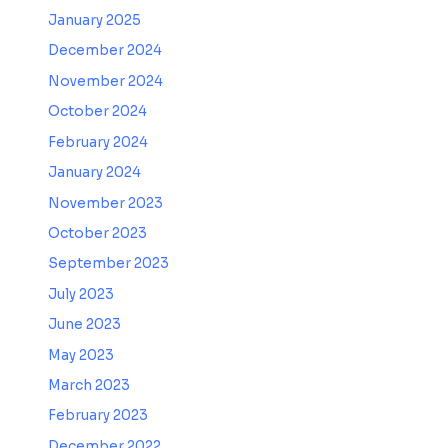
January 2025
December 2024
November 2024
October 2024
February 2024
January 2024
November 2023
October 2023
September 2023
July 2023
June 2023
May 2023
March 2023
February 2023
December 2022