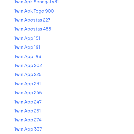
1win Apk Senegal 481
1win Apk Togo 900
1win Apostas 227
1win Apostas 488
1win App 151
1win App 191
1win App 198
1win App 202
1win App 225
1win App 231
1win App 246
1win App 247
1win App 251
1win App 274
1win App 337