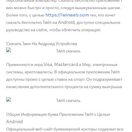
персональный компьютер. Скачать бесплатно приложение 1
вин можно быстро и просто, следуя вышеуказанным шагам.
Более того, с целью
https://1winweb.com
тех, кто хочет
скачать бесплатно 1win на Android, доступно специальное
руководство на сайте, чтобы облегчить операция.
Скачать 1вин На Андроид Устройства
Применяются игра Visa, Mastercard и Мир, электронные
системы, криптовалюты. В официальном приложении 1win
доступны промо с целью ставок на спорт. Он подразумевает
начисление дополнительного процента на сумму выигрыша.
Общая Информация буква Приложении 1win с Целью
Android
Официальный веб-сайт букмекерской конторы содержит все