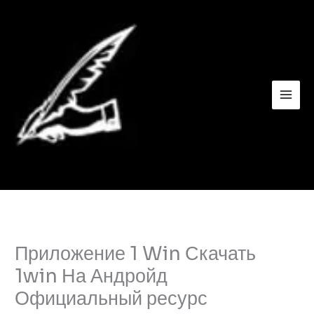
Skip
to
content
Приложение 1 Win Скачать
1win На Андройд
Официальный ресурс