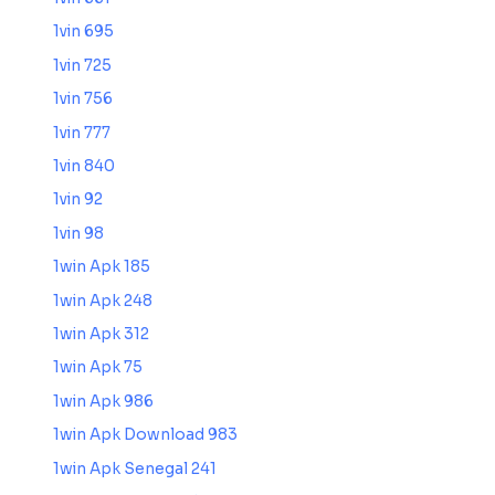
1vin 695
1vin 725
1vin 756
1vin 777
1vin 840
1vin 92
1vin 98
1win Apk 185
1win Apk 248
1win Apk 312
1win Apk 75
1win Apk 986
1win Apk Download 983
1win Apk Senegal 241