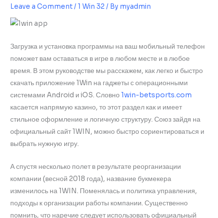
Leave a Comment
/
1 Win 32
/ By
myadmin
Загрузка и установка программы на ваш мобильный телефон
поможет вам оставаться в игре в любом месте и в любое
время. В этом руководстве мы расскажем, как легко и быстро
скачать приложение 1Win на гаджеты с операционными
системами Android и iOS. Словно
1win-betsports.com
касается напрямую казино, то этот раздел как и имеет
стильное оформление и логичную структуру. Союз зайдя на
официальный сайт 1WIN, можно быстро сориентироваться и
выбрать нужную игру.
А спустя несколько полет в результате реорганизации
компании (весной 2018 года), название букмекера
изменилось на 1WIN. Поменялась и политика управления,
подходы к организации работы компании. Существенно
помнить, что наречие следует использовать официальный