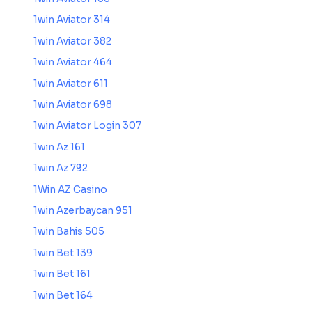
1win Aviator 314
1win Aviator 382
1win Aviator 464
1win Aviator 611
1win Aviator 698
1win Aviator Login 307
1win Az 161
1win Az 792
1Win AZ Casino
1win Azerbaycan 951
1win Bahis 505
1win Bet 139
1win Bet 161
1win Bet 164