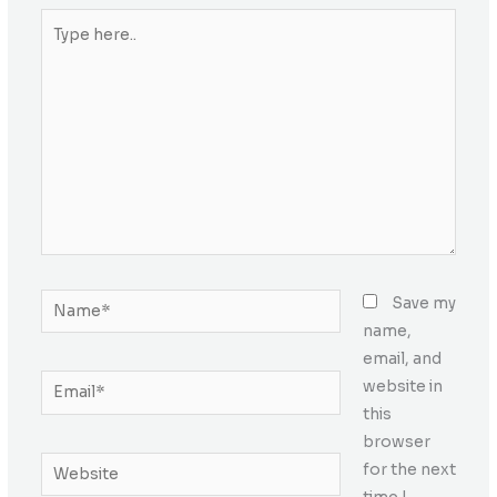
Type
here..
Name*
Save my
name,
email, and
Email*
website in
this
browser
Website
for the next