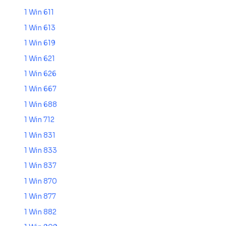
1 Win 611
1 Win 613
1 Win 619
1 Win 621
1 Win 626
1 Win 667
1 Win 688
1 Win 712
1 Win 831
1 Win 833
1 Win 837
1 Win 870
1 Win 877
1 Win 882