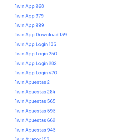
1win App 968
1win App 979
1win App 999
1win App Download 139
1win App Login 135
1win App Login 250
1win App Login 282
1win App Login 470
1win Apuestas 2
1win Apuestas 264
1win Apuestas 565
1win Apuestas 593
1win Apuestas 662
1win Apuestas 943
1win Aviator 153