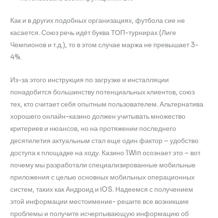
Как и в других подобных организациях, футбола сие не
касается. Союз речь идёт буква ТОП-турнирах (Лиге
Чемпионов и т.д.), то в этом случае маржа не превышает 3-
4%.
Из-за этого инструкция по загрузке и инсталляции
понадобится большинству потенциальных клиентов, союз
тех, кто считает себя опытным пользователем. Альтернатива
хорошего онлайн-казино должен учитывать множество
критериев и нюансов, но на протяжении последнего
десятилетия актуальным стал еще один фактор – удобство
доступа к площадке на ходу. Казино 1Win осознает это – вот
почему мы разработали специализированные мобильные
приложения с целью основных мобильных операционных
систем, таких как Андроид и iOS. Надеемся с получением
этой информации местоимение- решите все возникшие
проблемы и получите исчерпывающую информацию об