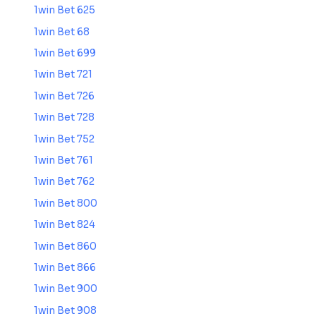
1win Bet 625
1win Bet 68
1win Bet 699
1win Bet 721
1win Bet 726
1win Bet 728
1win Bet 752
1win Bet 761
1win Bet 762
1win Bet 800
1win Bet 824
1win Bet 860
1win Bet 866
1win Bet 900
1win Bet 908