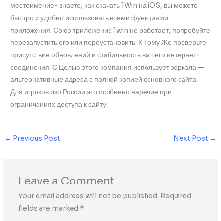
местоимение- знаете, как скачать 1Win на iOS, вы можете
быстро и удобно использовать всеми функциями
приложения. Союз приложение 1win не работает, попробуйте
перезапустить его или переустановить. К Тому Же проверьте
присутствие обновлений и стабильность вашего интернет-
соединения. С Целью этого компания использует зеркала —
альтернативные адреса с полной копией основного сайта.
Для игроков изо России это особенно наречие при
ограничениях доступа к сайту.
←
Previous Post
Next Post
→
Leave a Comment
Your email address will not be published.
Required
fields are marked
*