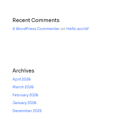
Recent Comments
A WordPress Commenter
on
Hello world!
Archives
April 2026
March 2026
February 2026
January 2026
December 2025