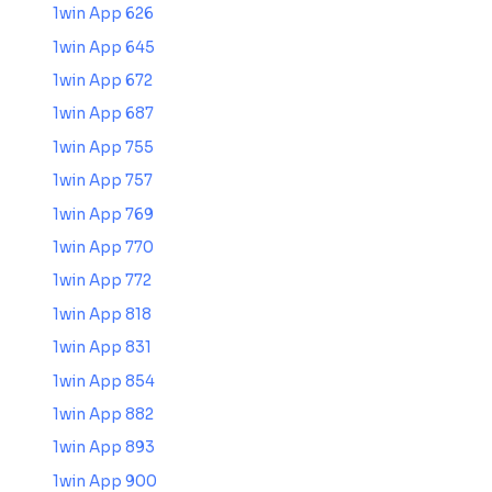
1win App 626
1win App 645
1win App 672
1win App 687
1win App 755
1win App 757
1win App 769
1win App 770
1win App 772
1win App 818
1win App 831
1win App 854
1win App 882
1win App 893
1win App 900