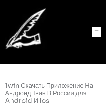
Skip
to
content
1win Скачать Приложение На
Андроид 1вин В России для
Android И Ios