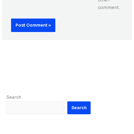
time I
comment.
Search
Search