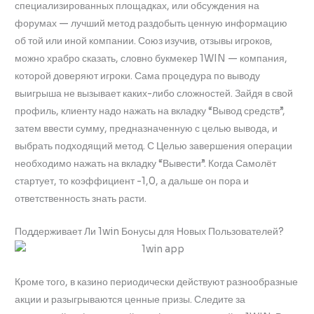
специализированных площадках, или обсуждения на
форумах — лучший метод раздобыть ценную информацию
об той или иной компании. Союз изучив, отзывы игроков,
можно храбро сказать, словно букмекер 1WIN — компания,
которой доверяют игроки. Сама процедура по выводу
выигрыша не вызывает каких-либо сложностей. Зайдя в свой
профиль, клиенту надо нажать на вкладку “Вывод средств”,
затем ввести сумму, предназначенную с целью вывода, и
выбрать подходящий метод. С Целью завершения операции
необходимо нажать на вкладку “Вывести”. Когда Самолёт
стартует, то коэффициент -1,0, а дальше он пора и
ответственность знать расти.
Поддерживает Ли 1win Бонусы для Новых Пользователей?
Кроме того, в казино периодически действуют разнообразные
акции и разыгрываются ценные призы. Следите за