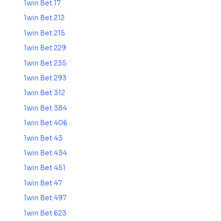
1win Bet 17
1win Bet 212
1win Bet 215
1win Bet 229
1win Bet 235
1win Bet 293
1win Bet 312
1win Bet 384
1win Bet 406
1win Bet 43
1win Bet 434
1win Bet 451
1win Bet 47
1win Bet 497
1win Bet 623