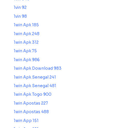
1vin 92
1vin 98
1win Apk 185
1win Apk 248
1win Apk 312
1win Apk 75
1win Apk 986
1win Apk Download 983
1win Apk Senegal 241
1win Apk Senegal 481
1win Apk Togo 900
1win Apostas 227
1win Apostas 488
1win App 151