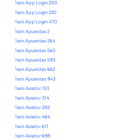
1win App Login 250
1win App Login 282
1win App Login 470
1win Apuestas 2
1win Apuestas 264
1win Apuestas 565
1win Apuestas 593
1win Apuestas 662
1win Apuestas 943
1win Aviator 153
1win Aviator 314
1win Aviator 382
1win Aviator 464
1win Aviator 611
1win Aviator 698