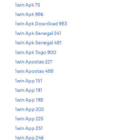
1win Apk 75
1win Apk 986
1win Apk Download 983
1win Apk Senegal 241
1win Apk Senegal 481
1win Apk Togo 900
1win Apostas 227
1win Apostas 488
1win App 151
1win App 191
1win App 198
1win App 202
1win App 225
1win App 231
1win App 246