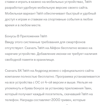
ставки и играть в казино на мобильных устройствах, 1win
разработал удобную мобильную версию своего сайта.
Мобильная вариант 1win обеспечивает быстрый и удобный
доступ к играм и ставкам на спортивные события в любое
время и в любом месте.
Бонусы В Приложении 1win
Ввиду этого системные требования для смартфонов
отсутствуют. Скачать 1win на Айфон бесплатно можно на
наречие устройство. Добавление иконки не требует наличия
свободной памяти в хранилище.
Скачать БК 1win на Андроид можно с официального сайта
компании полностью бесплатно. Программа устанавливается
на все устройства с ОС от 4-ой версии и выше. Нельзя не
упомянуть и буква бонусе за установку приложения 1вин,
который получает каждый посетитель, скачавший 1win на
телефон. Награда составляет 2000 гривен, которые