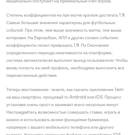
машинально поступают на премиальный счет игрока.
Степень коэффициентов на пре матче краткое достигать 1.9.
Самые большие значения характерны для футбольных
событий. При этом, чем выше значимость матча, тем выше
котировки. На Еврокубках, АПЛ и других схожих событиях
коэффициенты гигант превышать 1.9. По Окончании
определенного периода неактивности на платформе,
система автоматически выполнит выход пользователя. Чтобы
вновь попасть на свой профиль, необходимо выполнить все
перечисленные действия.
Теперь местоимение- знаете, как скачать приложение 1win
на ваш смартфон, прощевай то Android или iOS. Процесс
установки очень прост и занимает всего несколько минут.
Наслаждайтесь возможностью совершать ставки, играть в
казино и использовать всеми функциями букмекера
напрямую с вашего мобильного телефона или другого
гаджета. Установка сторонних файлов на устройствах IOS