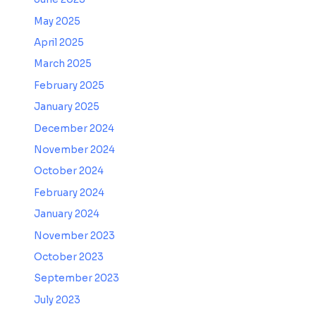
May 2025
April 2025
March 2025
February 2025
January 2025
December 2024
November 2024
October 2024
February 2024
January 2024
November 2023
October 2023
September 2023
July 2023