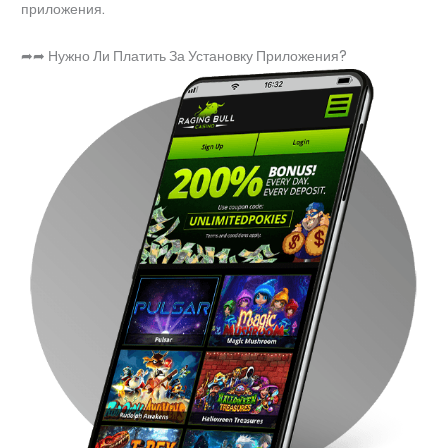
приложения.
➦➦ Нужно Ли Платить За Установку Приложения?