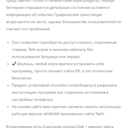
представляет собой отличная навигация раздела. Передо
беттером открываются детальные состояние условия и
информация об событии. Графические трансляции
встречаются не часто, однако большинство пользователей не
считают это проблемой.
Оно позволяет приобрести доступ к казино, спортивным
ставкам, live-играм и личному кабинету без
использования браузера или зеркал.
Шалишь, любой игрок краткое установить себе
программу, просто скачав с сайта БК, и это полностью
бесплатно.
Предлог установкой способен потребоваться разрешить
инсталляцию программ изо сторонних источников в
настройках телефона.
На нашем сайте вам наречие сможете скачать актуальную
рабочую версию android приложения сайта 1win.
В приложении есть отдельная кнопка Live – именно здесь