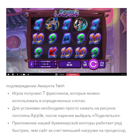
подтверждение Аккаунта 1win
Игрок получает 7 фриспинов, которые можно
использовать в определенных слотах.
Для установки необходимо просто нажать на рисунок
логотипа Apple, после наречие выбрать «Поделиться».
Приложение нашей букмекерской конторы работает ряд
быстрее, чем сайт за счет меньшей нагрузки на процессор,