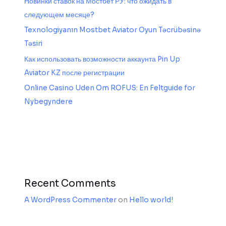
Новинки ставок на Мостбет РУ: что ожидать в
следующем месяце?
Texnologiyanın Mostbet Aviator Oyun Təcrübəsinə
Təsiri
Как использовать возможности аккаунта Pin Up
Aviator KZ после регистрации
Online Casino Uden Om ROFUS: En Feltguide for
Nybegyndere
Recent Comments
A WordPress Commenter
on
Hello world!