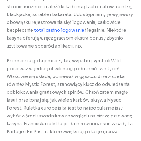
stronie możecie znaleźć kilkadziesiąt automatów, ruletkę,
blackjacka, scrable i bakarata. Udostępniamy je wyjąwszy
obowiązku rejestrowania się i logowania, całkowicie
bezpiecznie
total casino logowanie
i legalnie. Niektóre
kasyna oferują wręcz graczom ekstra bonusy zbytnio
użytkowanie spośród aplikacji, np.
Przemierzając tajemniczy las, wypatruj symboli Wild,
ponieważ w jednej chwili mogą odmienić Twe życie!
Właściwie się składa, ponieważ w gąszczu drzew czeka
również Mystic Forest, stanowiący klucz do odwiedzenia
odblokowania gratisowych spinów. Chłoń zatem magię
lasu i przekonaj się, jak wiele skarbów skrywa Mystic
Forest. Ruletka europejska jest to najpopularniejszy
wybór wśród zawodników ze względu na niższą przewagę
kasyna. Francuska ruletka podaje równoczesne zasady La
Partage i En Prison, które zwiększają okazje gracza.