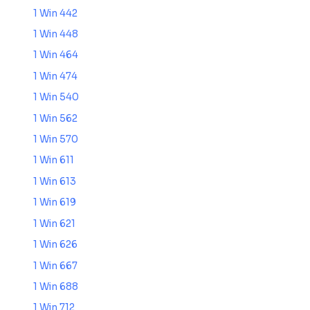
1 Win 442
1 Win 448
1 Win 464
1 Win 474
1 Win 540
1 Win 562
1 Win 570
1 Win 611
1 Win 613
1 Win 619
1 Win 621
1 Win 626
1 Win 667
1 Win 688
1 Win 712