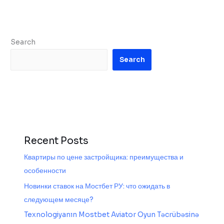
Search
Search
Recent Posts
Квартиры по цене застройщика: преимущества и
особенности
Новинки ставок на Мостбет РУ: что ожидать в
следующем месяце?
Texnologiyanın Mostbet Aviator Oyun Təcrübəsinə