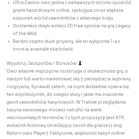
Ultra Casino owo jedna z ciekawszych stronic spośród
grami hazardowymi online, zyskująca coraz większe
szacunek wśród zawodników z własnego kraju.
Dostaniesz dzięki wstecz 20 free spinów na grę Legacy
of the Wild.
Bardzo często duże grzywny, ale to wyłącznie 1-a z
broni w arsenale skarbówki.
Wypatruj Jackpotów I Bonusów
Owo właśnie mężczyzna rozstrzyga o skuteczności gry, o
naszym lub warto inwestować siły (i pieniądze) w wybraną
rozgrywkę. Sprawdź zatem, na czym dokładnie opiera się
ten współczynnik, do czegoż służy i jakie ma znaczenie
gwoli zawodników kasynowych. W Trakcie przeglądania
kasyna sieciowego możesz natrafić na wiele
niezrozumiałych terminów. 1 z tych propozycji jest RTP,
wskaźnik liczbowy określający zwrot dla gracza (z ang.
Return owo Player). Faktycznie, większość kasyn online