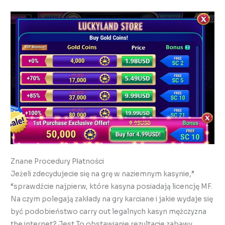
Znane Procedury Płatności
Jeżeli zdecydujecie się na grę w naziemnym kasynie,”
“sprawdźcie najpierw, które kasyna posiadają licencję MF.
Na czym polegają zakłady na gry karciane i jakie wydaje się
być podobieństwo carry out legalnych kasyn mężczyzna
the internet? Jest To obstawianie rezultacie zabawy