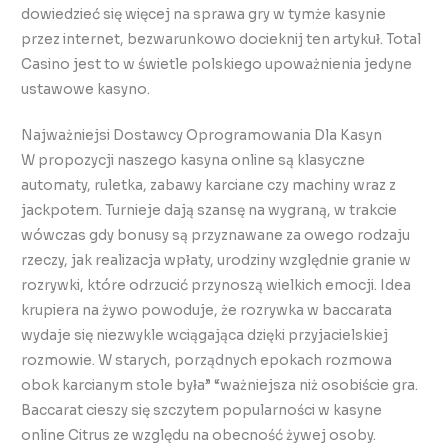
dowiedzieć się więcej na sprawa gry w tymże kasynie
przez internet, bezwarunkowo docieknij ten artykuł. Total
Casino jest to w świetle polskiego upoważnienia jedyne
ustawowe kasyno.
Najważniejsi Dostawcy Oprogramowania Dla Kasyn
W propozycji naszego kasyna online są klasyczne
automaty, ruletka, zabawy karciane czy machiny wraz z
jackpotem. Turnieje dają szansę na wygraną, w trakcie
wówczas gdy bonusy są przyznawane za owego rodzaju
rzeczy, jak realizacja wpłaty, urodziny względnie granie w
rozrywki, które odrzucić przynoszą wielkich emocji. Idea
krupiera na żywo powoduje, że rozrywka w baccarata
wydaje się niezwykle wciągająca dzięki przyjacielskiej
rozmowie. W starych, porządnych epokach rozmowa
obok karcianym stole była” “ważniejsza niż osobiście gra.
Baccarat cieszy się szczytem popularności w kasyne
online Citrus ze względu na obecność żywej osoby.