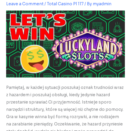
Leave a Comment
/
Total Casino Pl 117
/ By
myadmin
Pamiętaj, w każdej sytuacji poszukaj oznak trudności wraz
z hazardem i poszukaj obsługi, kiedy jedynie hazard
przestanie sprawiać Ci przyjemność. Istnieje sporo
narzędzi i struktury, które są więcej niż chętne do pomocy.
Gra w kasynie winna być formą rozrywki, a nie rodzajem
na zarabianie pieniędzy. Oczekiwanie, że hazard przyniesie