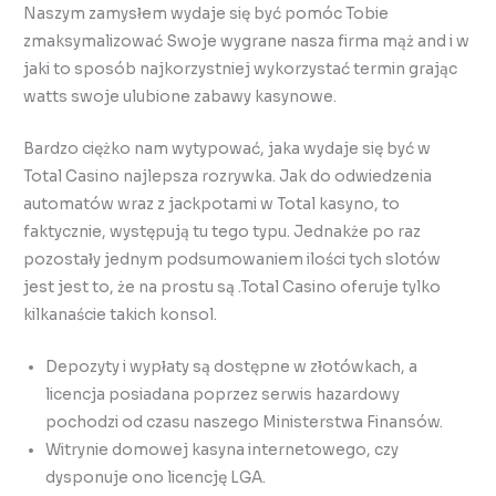
Naszym zamysłem wydaje się być pomóc Tobie
zmaksymalizować Swoje wygrane nasza firma mąż and i w
jaki to sposób najkorzystniej wykorzystać termin grając
watts swoje ulubione zabawy kasynowe.
Bardzo ciężko nam wytypować, jaka wydaje się być w
Total Casino najlepsza rozrywka. Jak do odwiedzenia
automatów wraz z jackpotami w Total kasyno, to
faktycznie, występują tu tego typu. Jednakże po raz
pozostały jednym podsumowaniem ilości tych slotów
jest jest to, że na prostu są .Total Casino oferuje tylko
kilkanaście takich konsol.
Depozyty i wypłaty są dostępne w złotówkach, a
licencja posiadana poprzez serwis hazardowy
pochodzi od czasu naszego Ministerstwa Finansów.
Witrynie domowej kasyna internetowego, czy
dysponuje ono licencję LGA.