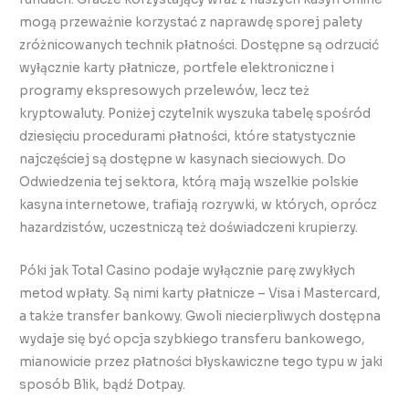
mogą przeważnie korzystać z naprawdę sporej palety
zróżnicowanych technik płatności. Dostępne są odrzucić
wyłącznie karty płatnicze, portfele elektroniczne i
programy ekspresowych przelewów, lecz też
kryptowaluty. Poniżej czytelnik wyszuka tabelę spośród
dziesięciu procedurami płatności, które statystycznie
najczęściej są dostępne w kasynach sieciowych. Do
Odwiedzenia tej sektora, którą mają wszelkie polskie
kasyna internetowe, trafiają rozrywki, w których, oprócz
hazardzistów, uczestniczą też doświadczeni krupierzy.
Póki jak Total Casino podaje wyłącznie parę zwykłych
metod wpłaty. Są nimi karty płatnicze – Visa i Mastercard,
a także transfer bankowy. Gwoli niecierpliwych dostępna
wydaje się być opcja szybkiego transferu bankowego,
mianowicie przez płatności błyskawiczne tego typu w jaki
sposób Blik, bądź Dotpay.