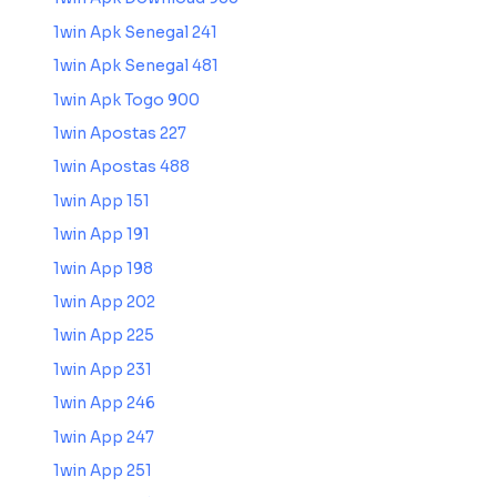
1win Apk Senegal 241
1win Apk Senegal 481
1win Apk Togo 900
1win Apostas 227
1win Apostas 488
1win App 151
1win App 191
1win App 198
1win App 202
1win App 225
1win App 231
1win App 246
1win App 247
1win App 251