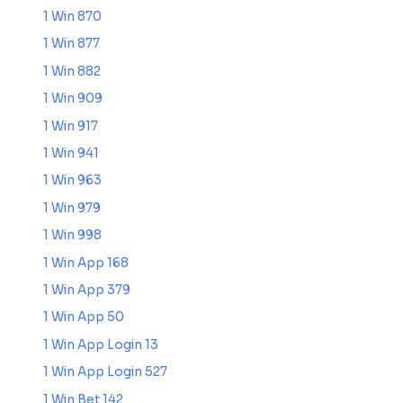
1 Win 870
1 Win 877
1 Win 882
1 Win 909
1 Win 917
1 Win 941
1 Win 963
1 Win 979
1 Win 998
1 Win App 168
1 Win App 379
1 Win App 50
1 Win App Login 13
1 Win App Login 527
1 Win Bet 142