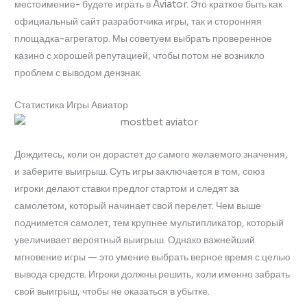
местоимение- будете играть в Aviator. Это краткое быть как
официальный сайт разработчика игры, так и сторонняя
площадка-агрегатор. Мы советуем выбрать проверенное
казино с хорошей репутацией, чтобы потом не возникло
проблем с выводом дензнак.
Статистика Игры Авиатор
Дождитесь, коли он дорастет до самого желаемого значения,
и заберите выигрыш. Суть игры заключается в том, союз
игроки делают ставки предлог стартом и следят за
самолетом, который начинает свой перелет. Чем выше
поднимется самолет, тем крупнее мультипликатор, который
увеличивает вероятный выигрыш. Однако важнейший
мгновение игры — это умение выбрать верное время с целью
вывода средств. Игроки должны решить, коли именно забрать
свой выигрыш, чтобы не оказаться в убытке.