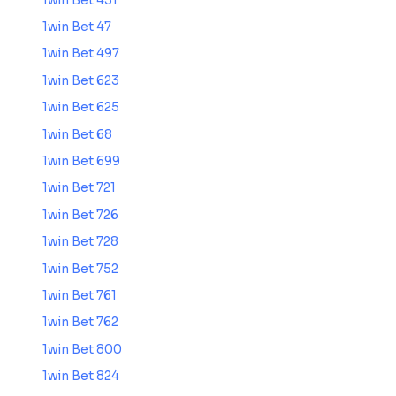
1win Bet 451
1win Bet 47
1win Bet 497
1win Bet 623
1win Bet 625
1win Bet 68
1win Bet 699
1win Bet 721
1win Bet 726
1win Bet 728
1win Bet 752
1win Bet 761
1win Bet 762
1win Bet 800
1win Bet 824