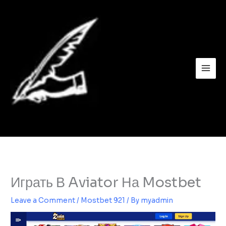
Skip
to
content
Играть В Aviator На Mostbet
Leave a Comment
/
Mostbet 921
/ By
myadmin