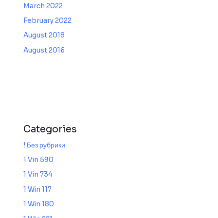
March 2022
February 2022
August 2018
August 2016
Categories
! Без рубрики
1 Vin 590
1 Vin 734
1 Win 117
1 Win 180