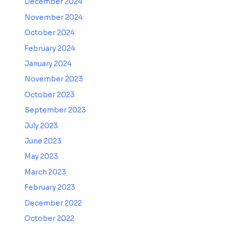
December 2024
November 2024
October 2024
February 2024
January 2024
November 2023
October 2023
September 2023
July 2023
June 2023
May 2023
March 2023
February 2023
December 2022
October 2022