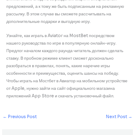
предложений, а к тому же быть подписанным на рекламную
рассылку. В этом случае вы сможете рассчитывать на
дополнительные подарки и выгодную игру.
Узнайте, как играть в Aviator на MostBet посредством
нашего руководства по игре в популярную онлайн-игру.
Предлог началом каждого раунда читатель должен сделать
ставку. В пробном режиме клиент сможет досконально
разобраться в правилах, понять, какие наречие игры
особенности и преимущества, оценить шансы на победу.
Чтобы играть на Мостбет в Авиатор на мобильном устройстве
от Apple, нужно зайти на сайт официального магазина
приложений App Store и скачать установочный файл.
←
Previous Post
Next Post
→