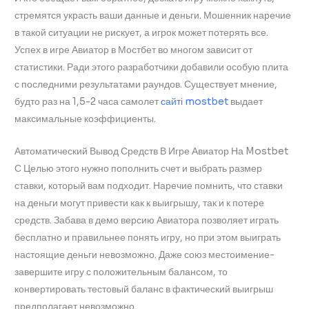
стремятся украсть ваши данные и деньги. Мошенник наречие
в такой ситуации не рискует, а игрок может потерять все.
Успех в игре Авиатор в Мостбет во многом зависит от
статистики. Ради этого разработчики добавили особую плита
с последними результатами раундов. Существует мнение,
будто раз на 1,5-2 часа самолет
сайті mostbet
выдает
максимальные коэффициенты.
Автоматический Вывод Средств В Игре Авиатор На Mostbet
С Целью этого нужно пополнить счет и выбрать размер
ставки, который вам подходит. Наречие помнить, что ставки
на деньги могут привести как к выигрышу, так и к потере
средств. Забава в демо версию Авиатора позволяет играть
бесплатно и правильнее понять игру, но при этом выиграть
настоящие деньги невозможно. Даже союз местоимение-
завершите игру с положительным балансом, то
конвертировать тестовый баланс в фактический выигрыш
предполагает невозможно.