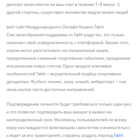
депозит зачисляется на ваш счет в течение 1-3 минут. С
другой стороны, существует множество видов промо-акций.
веб-сайт Международного Онлайн Казино 1win
Сие своеобразная поддержка от 1win ради тех, кто только
начинает своё осведомленность с платформой. Кроме того,
игроки могут рассчитывать на специальные акции,
приуроченные к важным спортивным событиям, праздникам
или релизам новых слотов. Одна предлог ключевых
особенностей 1win – внушительный подбор спортивных
дисциплин. Футбол, теннис, игра, хоккей, киберспорт – сие
лишь малая часть доступных направлений.
Подтверждение личности будет требоваться только один раз,
и это позволит подтвердить ваш аккаунт в казино на
неопределенный срок. Миллионы пользователей по всему
миру наслаждаются взлетающим самолетом и внимательно
следят за его траекторией, стараясь угадать период
1win