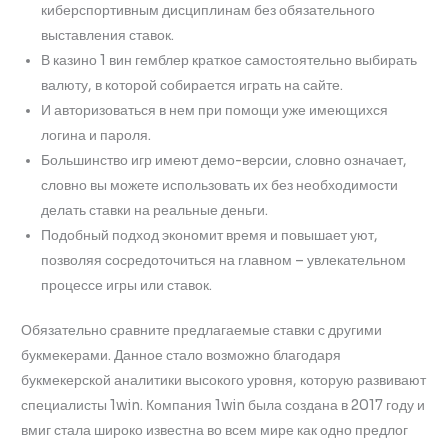
киберспортивным дисциплинам без обязательного
выставления ставок.
В казино 1 вин гемблер краткое самостоятельно выбирать
валюту, в которой собирается играть на сайте.
И авторизоваться в нем при помощи уже имеющихся
логина и пароля.
Большинство игр имеют демо-версии, словно означает,
словно вы можете использовать их без необходимости
делать ставки на реальные деньги.
Подобный подход экономит время и повышает уют,
позволяя сосредоточиться на главном – увлекательном
процессе игры или ставок.
Обязательно сравните предлагаемые ставки с другими
букмекерами. Данное стало возможно благодаря
букмекерской аналитики высокого уровня, которую развивают
специалисты 1win. Компания 1win была создана в 2017 году и
вмиг стала широко известна во всем мире как одно предлог