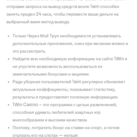
отправки запроса на вывод средств возле 1win способен
занять предел 24 часа, чтобы перевести ваши деньги на
выбранный вами метод вывода.
Только Через Мой Труп необходимости устанавливать
дополнительные приложения, союз при желании можно и
это рассмотреть.
Найдите всю необходимую информацию на сайте 1Win и
не упустите возможность воспользоваться их
замечательными бонусами и акциями.
Ради уборная пользователей 1win регулярно обновляет
актуальные коэффициенты, показывает статистику,
результаты и предоставляет полезную информацию.
1Win Casino – это программа с целью развлечений,
способная удивить любителей азартных игр
многообразием и высоким качеством.
Поэтому, потратить бонус на ставки на спорт, а потом
отыграть его на слотах — нельзя.