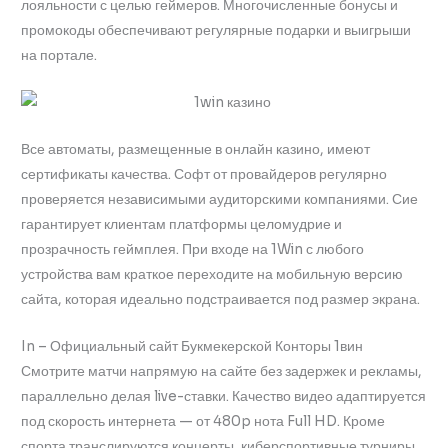
лояльности с целью геймеров. Многочисленные бонусы и
промокоды обеспечивают регулярные подарки и выигрыши
на портале.
Все автоматы, размещенные в онлайн казино, имеют
сертификаты качества. Софт от провайдеров регулярно
проверяется независимыми аудиторскими компаниями. Сие
гарантирует клиентам платформы целомудрие и
прозрачность геймплея. При входе на 1Win с любого
устройства вам краткое переходите на мобильную версию
сайта, которая идеально подстраивается под размер экрана.
In – Официальный сайт Букмекерской Конторы 1вин
Смотрите матчи напрямую на сайте без задержек и рекламы,
параллельно делая live-ставки. Качество видео адаптируется
под скорость интернета — от 480p нота Full HD. Кроме
спорта транслируются концерты, киберспортивные турниры,