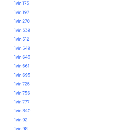
1vin 173
1vin 197
1vin 278
1vin 339
1vin 512
1vin 549
1vin 643
1vin 661
1vin 695
1vin 725
1vin 756
1vin 777
1vin 840
1vin 92
1vin 98