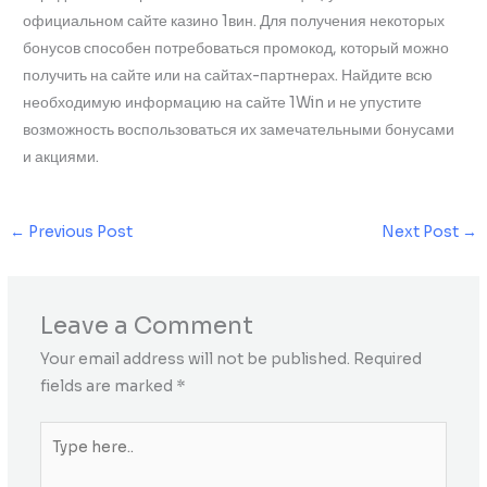
официальном сайте казино 1вин. Для получения некоторых
бонусов способен потребоваться промокод, который можно
получить на сайте или на сайтах-партнерах. Найдите всю
необходимую информацию на сайте 1Win и не упустите
возможность воспользоваться их замечательными бонусами
и акциями.
←
Previous Post
Next Post
→
Leave a Comment
Your email address will not be published.
Required
fields are marked
*
Type
here..