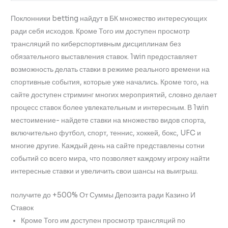
Поклонники betting найдут в БК множество интересующих
ради себя исходов. Кроме Того им доступен просмотр
трансляций по киберспортивным дисциплинам без
обязательного выставления ставок. 1win предоставляет
возможность делать ставки в режиме реального времени на
спортивные события, которые уже начались. Кроме того, на
сайте доступен стриминг многих мероприятий, словно делает
процесс ставок более увлекательным и интересным. В 1win
местоимение- найдете ставки на множество видов спорта,
включительно футбол, спорт, теннис, хоккей, бокс, UFC и
многие другие. Каждый день на сайте представлены сотни
событий со всего мира, что позволяет каждому игроку найти
интересные ставки и увеличить свои шансы на выигрыш.
получите до +500% От Суммы Депозита ради Казино И
Ставок
Кроме Того им доступен просмотр трансляций по