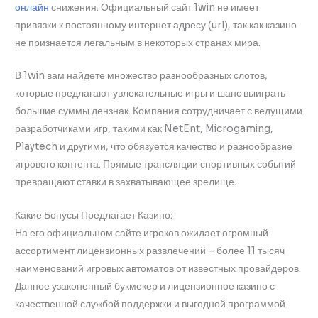
онлайн
снижения. Официальный сайт 1win не имеет
привязки к постоянному интернет адресу (url), так как казино
не признается легальным в некоторых странах мира.
В 1win вам найдете множество разнообразных слотов,
которые предлагают увлекательные игры и шанс выиграть
большие суммы дензнак. Компания сотрудничает с ведущими
разработчиками игр, такими как NetEnt, Microgaming,
Playtech и другими, что обязуется качество и разнообразие
игрового контента. Прямые трансляции спортивных событий
превращают ставки в захватывающее зрелище.
Какие Бонусы Предлагает Казино:
На его официальном сайте игроков ожидает огромный
ассортимент лицензионных развлечений – более 11 тысяч
наименований игровых автоматов от известных провайдеров.
Данное узаконенный букмекер и лицензионное казино с
качественной службой поддержки и выгодной программой