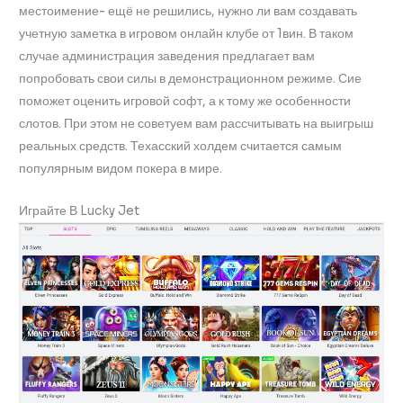
местоимение- ещё не решились, нужно ли вам создавать
учетную заметка в игровом онлайн клубе от 1вин. В таком
случае администрация заведения предлагает вам
попробовать свои силы в демонстрационном режиме. Сие
поможет оценить игровой софт, а к тому же особенности
слотов. При этом не советуем вам рассчитывать на выигрыш
реальных средств. Техасский холдем считается самым
популярным видом покера в мире.
Играйте В Lucky Jet