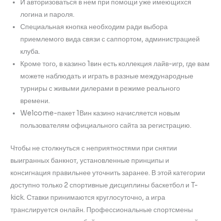
И авторизоваться в нем при помощи уже имеющихся
логина и пароля.
Специальная кнопка необходим ради выбора
приемлемого вида связи с саппортом, администрацией
клуба.
Кроме того, в казино 1вин есть коллекция лайв-игр, где вам
можете наблюдать и играть в разные международные
турниры с живыми дилерами в режиме реального
времени.
Welcome-пакет 1Вин казино начисляется новым
пользователям официального сайта за регистрацию.
Чтобы не столкнуться с неприятностями при снятии
выигранных банкнот, установленные принципы и
консигнация правильнее уточнить заранее. В этой категории
доступно только 2 спортивные дисциплины баскетбол и T-
kick. Ставки принимаются круглосуточно, а игра
транслируется онлайн. Профессиональные спортсмены