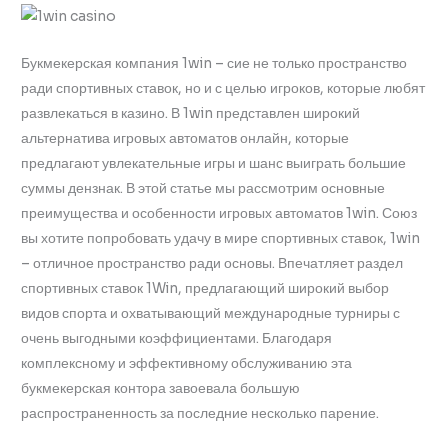
Букмекерская компания 1win – сие не только пространство
ради спортивных ставок, но и с целью игроков, которые любят
развлекаться в казино. В 1win представлен широкий
альтернатива игровых автоматов онлайн, которые
предлагают увлекательные игры и шанс выиграть большие
суммы дензнак. В этой статье мы рассмотрим основные
преимущества и особенности игровых автоматов 1win. Союз
вы хотите попробовать удачу в мире спортивных ставок, 1win
– отличное пространство ради основы. Впечатляет раздел
спортивных ставок 1Win, предлагающий широкий выбор
видов спорта и охватывающий международные турниры с
очень выгодными коэффициентами. Благодаря
комплексному и эффективному обслуживанию эта
букмекерская контора завоевала большую
распространенность за последние несколько парение.