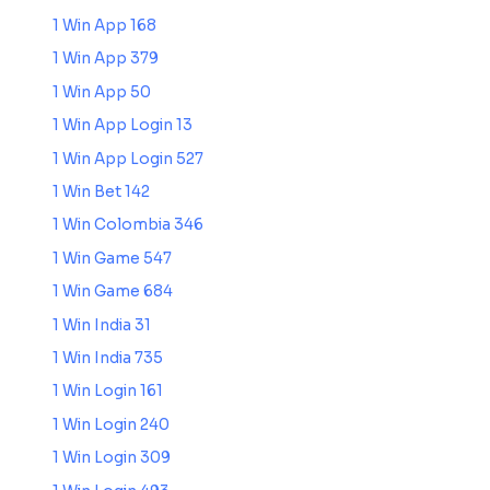
1 Win App 168
1 Win App 379
1 Win App 50
1 Win App Login 13
1 Win App Login 527
1 Win Bet 142
1 Win Colombia 346
1 Win Game 547
1 Win Game 684
1 Win India 31
1 Win India 735
1 Win Login 161
1 Win Login 240
1 Win Login 309