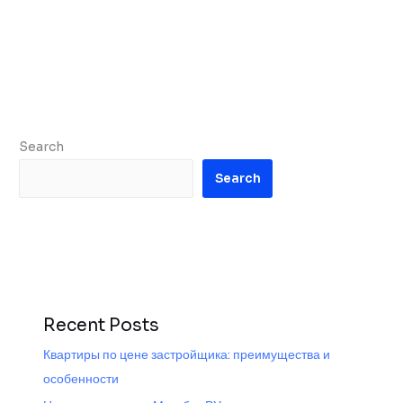
Search
Search
Recent Posts
Квартиры по цене застройщика: преимущества и
особенности