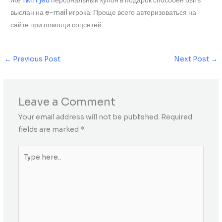
Же
1win jeu
персональный купон в подарок способен быть
выслан на e-mail игрока. Проще всего авторизоваться на
сайте при помощи соцсетей.
←
Previous Post
Next Post
→
Leave a Comment
Your email address will not be published.
Required
fields are marked
*
Type
here..