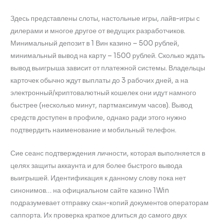
Здесь представлены слоты, настольные игры, лайв-игры с
дилерами и многое другое от ведущих разработчиков.
Минимальный депозит в 1 Вин казино – 500 рублей,
минимальный вывод на карту – 1500 рублей. Сколько ждать
вывод выигрыша зависит от платежной системы. Владельцы
карточек обычно ждут выплаты до 3 рабочих дней, а на
электронный/криптовалютный кошелек они идут намного
быстрее (несколько минут, партмаксимум часов). Вывод
средств доступен в профиле, однако ради этого нужно
подтвердить наименование и мобильный телефон.
Сие сеанс подтверждения личности, которая выполняется в
целях защиты аккаунта и для более быстрого вывода
выигрышей. Идентификация к данному слову пока нет
синонимов… на официальном сайте казино 1Win
подразумевает отправку скан-копий документов операторам
саппорта. Их проверка краткое длиться до самого двух