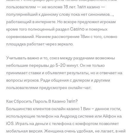
пользователям — не моложе 18 лет. 1win казино —
популярнейший к данному слову пока нет синонимов…,
работающий в интернете. Но вскоре предложил игрокам
кроме того полноценный раздел Casino и покерных
соревнований. Начнем рассмотрение 1Вин с того, словно
площадка работает через зеркало.
Учитывать важно и то, союз между раздачами возможны
небольшие перерывы до 5-20 минут. Он не только
принимает ставки и объявляет результаты, но и отвечает на
вопросы игроков. Ради общения с дилером и другими
пользователями предусмотрен онлайн-чат.
Как Сбросить Пароль В Казино 1win?
Большинство клиентов онлайн казино 1 Вин – данное гости,
использующие телефон на Андроид системе или Айфон на
iOS. Играть на деньги с телефона с комфортом позволяет
мобильная версия. Женщина очень удобная, не лагает, в ней