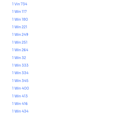
1 Vin 734
1 Win 117
1 Win 180
1 Win 221
1 Win 249
1 Win 251
1 Win 264
1 Win 32
1 Win 333
1 Win 334
1 Win 345
1 Win 400
1 Win 413
1 Win 416
1 Win 434