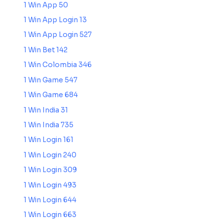
1 Win App 50
1 Win App Login 13
1 Win App Login 527
1 Win Bet 142
1 Win Colombia 346
1 Win Game 547
1 Win Game 684
1 Win India 31
1 Win India 735
1 Win Login 161
1 Win Login 240
1 Win Login 309
1 Win Login 493
1 Win Login 644
1 Win Login 663