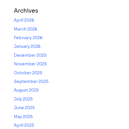
Archives
April 2026
March 2026
February 2026
January 2026
December 2025
November 2025
October 2025
September 2025
August 2025
July 2025
June 2025
May 2025
April 2025