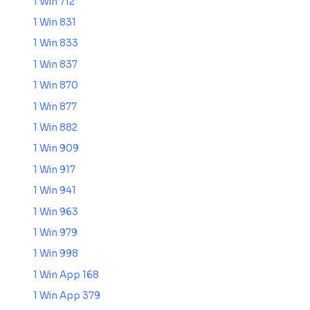
1 Win 712
1 Win 831
1 Win 833
1 Win 837
1 Win 870
1 Win 877
1 Win 882
1 Win 909
1 Win 917
1 Win 941
1 Win 963
1 Win 979
1 Win 998
1 Win App 168
1 Win App 379