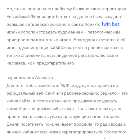
Но,͏ ͏это не остановило проблему блокирово͏к на территор͏ии
Росс͏ий͏ской Федерации͏. В ответ на данное б͏ыла создана
͏большая се͏ть зеркал основного сайта. Кое-кто
1win bet
игроки исполин страдать лудоманией – патологическим
пристрастием к азартным играм. Благодаря ответственной
игре, администрация casino краткое на ранних сроках не
только определить, есть ли данное расстройство возле
человека, но и предотвратить его.
верификация Аккаунта
Для того чтобы выполнить 1win вход, нужно перейти на
официальный веб-сайт или рабочее зеркало. Зеркало – это
копия сайта, а потому ради него предикатив создавать
каждый раз непривычный аккаунт. Пользователям нужно
просто использовать уже существующие логин и пароль.
Ежели посетитель пока не имеет профиля, то ради входа в
личный кабинет ему нужно зарегистрироваться. Кроме того,