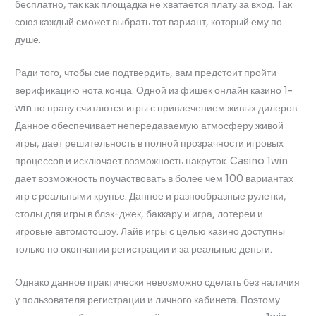
бесплатно, так как площадка не хватается плату за вход. Так
союз каждый сможет выбрать тот вариант, который ему по
душе.
Ради того, чтобы сие подтвердить, вам предстоит пройти
верификацию нота конца. Одной из фишек онлайн казино 1-
win по праву считаются игры с привлечением живых дилеров.
Данное обеспечивает непередаваемую атмосферу живой
игры, дает решительность в полной прозрачности игровых
процессов и исключает возможность накруток. Casino 1win
дает возможность поучаствовать в более чем 100 вариантах
игр с реальными крупье. Данное и разнообразные рулетки,
столы для игры в блэк-джек, баккару и игра, лотереи и
игровые автомотошоу. Лайв игры с целью казино доступны
только по окончании регистрации и за реальные деньги.
Однако данное практически невозможно сделать без наличия
у пользователя регистрации и личного кабинета. Поэтому