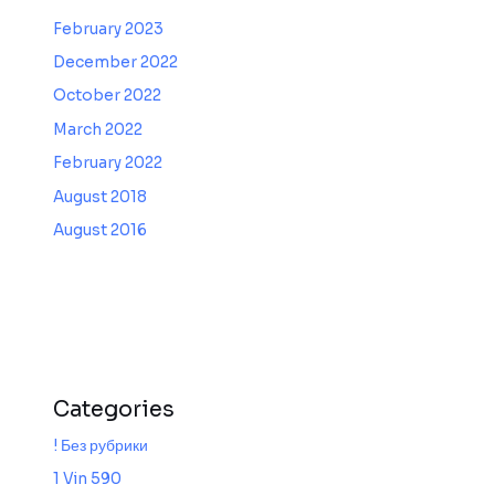
February 2023
December 2022
October 2022
March 2022
February 2022
August 2018
August 2016
Categories
! Без рубрики
1 Vin 590