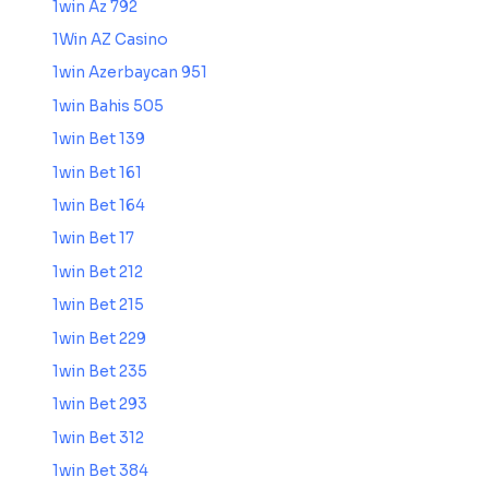
1win Az 792
1Win AZ Casino
1win Azerbaycan 951
1win Bahis 505
1win Bet 139
1win Bet 161
1win Bet 164
1win Bet 17
1win Bet 212
1win Bet 215
1win Bet 229
1win Bet 235
1win Bet 293
1win Bet 312
1win Bet 384