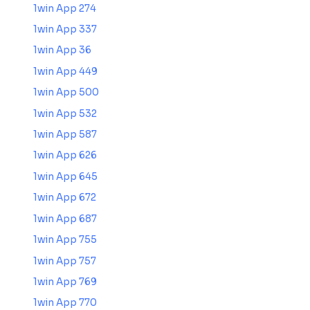
1win App 274
1win App 337
1win App 36
1win App 449
1win App 500
1win App 532
1win App 587
1win App 626
1win App 645
1win App 672
1win App 687
1win App 755
1win App 757
1win App 769
1win App 770