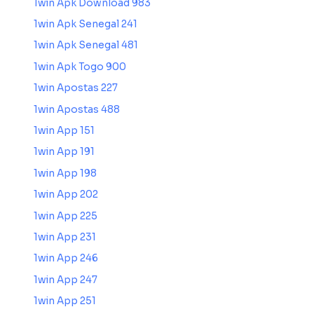
1win Apk Download 983
1win Apk Senegal 241
1win Apk Senegal 481
1win Apk Togo 900
1win Apostas 227
1win Apostas 488
1win App 151
1win App 191
1win App 198
1win App 202
1win App 225
1win App 231
1win App 246
1win App 247
1win App 251