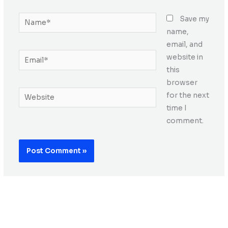
Name*
Save my
name,
email, and
Email*
website in
this
browser
Website
for the next
time I
comment.