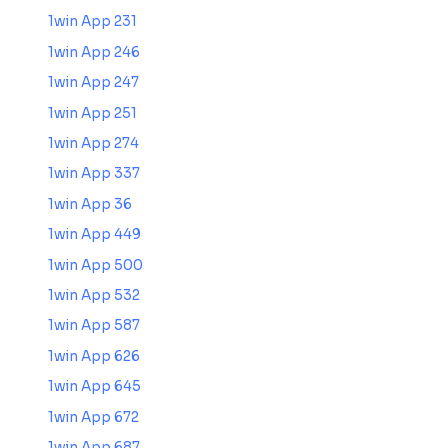
1win App 231
1win App 246
1win App 247
1win App 251
1win App 274
1win App 337
1win App 36
1win App 449
1win App 500
1win App 532
1win App 587
1win App 626
1win App 645
1win App 672
1win App 687