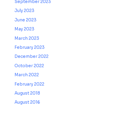
September 2023
July 2023
June 2023
May 2023
March 2023
February 2023
December 2022
October 2022
March 2022
February 2022
August 2018
August 2016