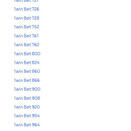
1win Bet 721
1win Bet 726
1win Bet 728
1win Bet 752
1win Bet 761
1win Bet 762
1win Bet 800
1win Bet 824
1win Bet 860
1win Bet 866
1win Bet 900
1win Bet 908
1win Bet 920
1win Bet 954
1win Bet 964