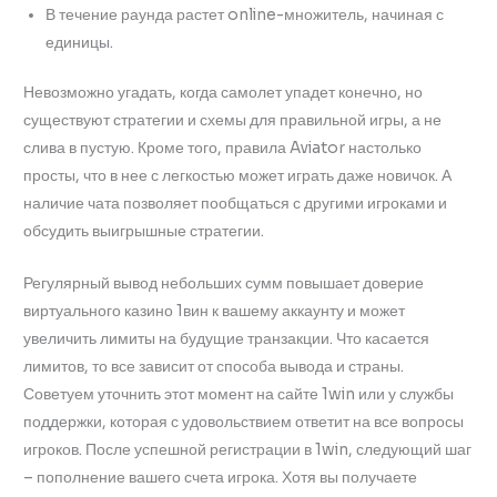
В течение раунда растет online-множитель, начиная с
единицы.
Невозможно угадать, когда самолет упадет конечно, но
существуют стратегии и схемы для правильной игры, а не
слива в пустую. Кроме того, правила Aviator настолько
просты, что в нее с легкостью может играть даже новичок. А
наличие чата позволяет пообщаться с другими игроками и
обсудить выигрышные стратегии.
Регулярный вывод небольших сумм повышает доверие
виртуального казино 1вин к вашему аккаунту и͏ может
увеличить лимиты͏ на будущие транзакции. Что касается
лимитов, то все зависит от способа вывода и страны.
Советуем уточнить этот момент на сайте 1win или у службы
поддержки, которая с удовольствием ответит на все вопросы
игроков. После успешной регистрации в 1win, следующий шаг
– пополнение вашего счета игрока. Хотя вы получаете