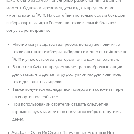
как это одно из самых популярных развлечений на данный
момент. Однако мы рекомендуем отдать предпочтение
именно казино 1win. На сайте 1вин не только самый большой
выбор азартных игр в России, но также и самый большой
бонус за регистрацию.
Многие могут задаться вопросом, почему же новички, а
также опытные гемблеры выбирают именно онлайн казино
1win и у нас есть ответ, который точно вам понравится.
В one вин Aviator предоставляет разнообразные опции
для ставок, что делает игру доступной как для новичков,
так и для опытных игроков.
Также получится насладиться покером и заключить пари
на спортивное событие.
При использовании стратегии ставить следует на
огромные суммы, иначе не получится забрать ощутимых
денег.
In Aviator – Одна Из Самых Популярных Азартных Игр