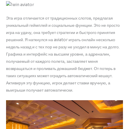
Эта игра отличается от традиционных слотов, предлагая
уникальный геймплей и социальные функции. Это не просто
игра на удачу, она требует стратегии и быстрого принятия
решений. Я наткнулся на aviator играть онлайн несколько
недель назад и с тех пор не разу не уходил в минус на долго.
Графика и интерфейс на высшем уровне, а адреналин,
получаемый от каждого полета, заставляет меня
возвращаться и проливать домашний бюджет. От потерь в
таких ситуациях может оградить автоматический кешаут.
Активируя эту функцию, игрок делает ставки вручную, а
выигрыши получает автоматически.