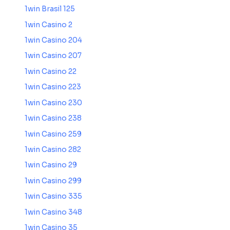
1win Brasil 125
1win Casino 2
1win Casino 204
1win Casino 207
1win Casino 22
1win Casino 223
1win Casino 230
1win Casino 238
1win Casino 259
1win Casino 282
1win Casino 29
1win Casino 299
1win Casino 335
1win Casino 348
1win Casino 35