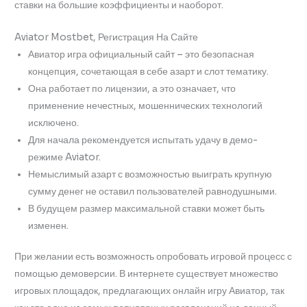
ставки на большие коэффициенты и наоборот.
Aviator Mostbet, Регистрация На Сайте
Авиатор игра официальный сайт – это безопасная
концепция, сочетающая в себе азарт и слот тематику.
Она работает по лицензии, а это означает, что
применение нечестных, мошеннических технологий
исключено.
Для начала рекомендуется испытать удачу в демо-
режиме Aviator.
Немыслимый азарт с возможностью выиграть крупную
сумму денег не оставил пользователей равнодушными.
В будущем размер максимальной ставки может быть
изменен.
При желании есть возможность опробовать игровой процесс с
помощью демоверсии. В интернете существует множество
игровых площадок, предлагающих онлайн игру Авиатор, так