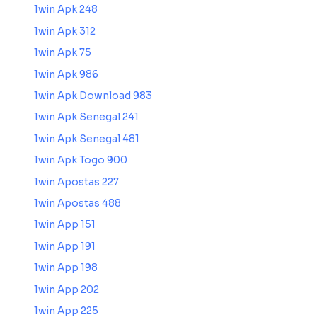
1win Apk 248
1win Apk 312
1win Apk 75
1win Apk 986
1win Apk Download 983
1win Apk Senegal 241
1win Apk Senegal 481
1win Apk Togo 900
1win Apostas 227
1win Apostas 488
1win App 151
1win App 191
1win App 198
1win App 202
1win App 225