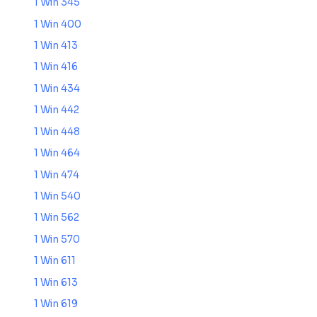
1 Win 345
1 Win 400
1 Win 413
1 Win 416
1 Win 434
1 Win 442
1 Win 448
1 Win 464
1 Win 474
1 Win 540
1 Win 562
1 Win 570
1 Win 611
1 Win 613
1 Win 619