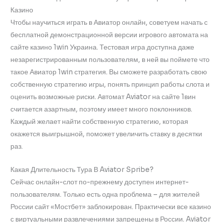
Казино
Чтобы научиться играть в Авиатор онлайн, советуем начать с
бесплатной демонстрационной версии игрового автомата на
сайте казино 1win Украина. Тестовая игра доступна даже
незарегистрированным пользователям, в ней вы поймете что
такое Авиатор 1win стратегия. Вы сможете разработать свою
собственную стратегию игры, понять принцип работы слота и
оценить возможные риски. Автомат Aviator на сайте 1вин
считается азартным, поэтому имеет много поклонников.
Каждый желает найти собственную стратегию, которая
окажется выигрышной, поможет увеличить ставку в десятки
раз.
Какая Длительность Тура В Aviator Spribe?
Сейчас онлайн-слот по-прежнему доступен интернет-
пользователям. Только есть одна проблема – для жителей
России сайт «Мостбет» заблокирован. Практически все казино
с виртуальными развлечениями запрещены в России. Aviator