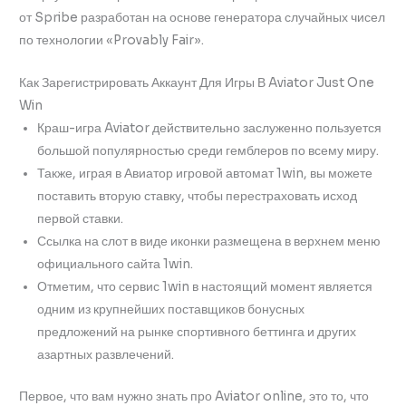
от Spribe разработан на основе генератора случайных чисел
по технологии «Provably Fair».
Как Зарегистрировать Аккаунт Для Игры В Aviator Just One
Win
Краш-игра Aviator действительно заслуженно пользуется
большой популярностью среди гемблеров по всему миру.
Также, играя в Авиатор игровой автомат 1win, вы можете
поставить вторую ставку, чтобы перестраховать исход
первой ставки.
Ссылка на слот в виде иконки размещена в верхнем меню
официального сайта 1win.
Отметим, что сервис 1win в настоящий момент является
одним из крупнейших поставщиков бонусных
предложений на рынке спортивного беттинга и других
азартных развлечений.
Первое, что вам нужно знать про Aviator online, это то, что