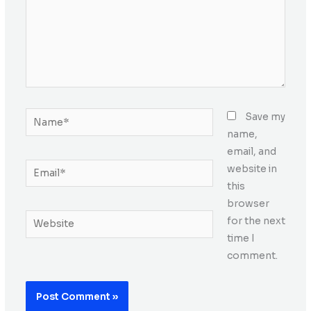
Name*
Save my
name,
email, and
Email*
website in
this
browser
Website
for the next
time I
comment.