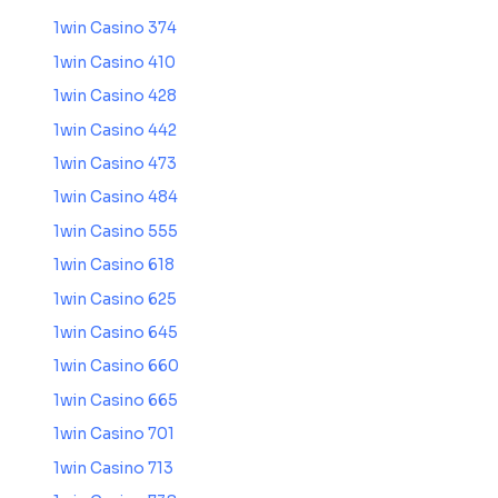
1win Casino 374
1win Casino 410
1win Casino 428
1win Casino 442
1win Casino 473
1win Casino 484
1win Casino 555
1win Casino 618
1win Casino 625
1win Casino 645
1win Casino 660
1win Casino 665
1win Casino 701
1win Casino 713