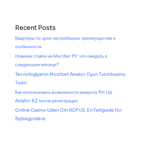
Recent Posts
Квартиры по цене застройщика: преимущества и
особенности
Новинки ставок на Мостбет РУ: что ожидать в
следующем месяце?
Texnologiyanın Mostbet Aviator Oyun Təcrübəsinə
Təsiri
Как использовать возможности аккаунта Pin Up
Aviator KZ после регистрации
Online Casino Uden Om ROFUS: En Feltguide for
Nybegyndere