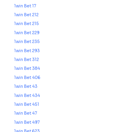
1win Bet 17
1win Bet 212
1win Bet 215
1win Bet 229
1win Bet 235
1win Bet 293
1win Bet 312
1win Bet 384
1win Bet 406
1win Bet 43
1win Bet 434
1win Bet 451
1win Bet 47
1win Bet 497
1win Bet 623