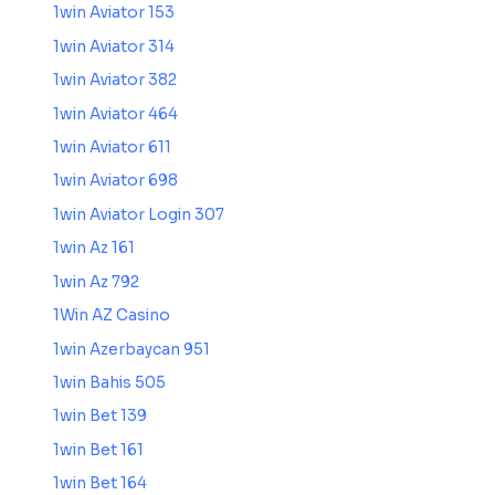
1win Aviator 153
1win Aviator 314
1win Aviator 382
1win Aviator 464
1win Aviator 611
1win Aviator 698
1win Aviator Login 307
1win Az 161
1win Az 792
1Win AZ Casino
1win Azerbaycan 951
1win Bahis 505
1win Bet 139
1win Bet 161
1win Bet 164