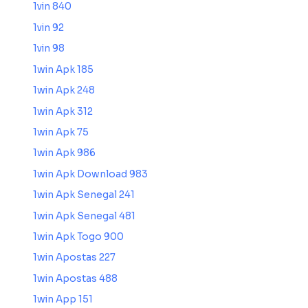
1vin 840
1vin 92
1vin 98
1win Apk 185
1win Apk 248
1win Apk 312
1win Apk 75
1win Apk 986
1win Apk Download 983
1win Apk Senegal 241
1win Apk Senegal 481
1win Apk Togo 900
1win Apostas 227
1win Apostas 488
1win App 151