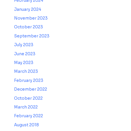
February 2024
January 2024
November 2023
October 2023
September 2023
July 2023
June 2023
May 2023
March 2023
February 2023
December 2022
October 2022
March 2022
February 2022
August 2018