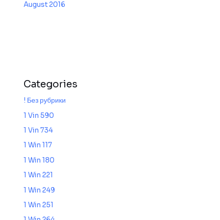
August 2016
Categories
! Без рубрики
1 Vin 590
1 Vin 734
1 Win 117
1 Win 180
1 Win 221
1 Win 249
1 Win 251
1 Win 264