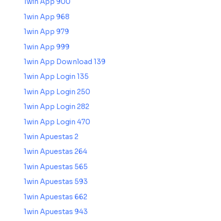
1win App 900
1win App 968
1win App 979
1win App 999
1win App Download 139
1win App Login 135
1win App Login 250
1win App Login 282
1win App Login 470
1win Apuestas 2
1win Apuestas 264
1win Apuestas 565
1win Apuestas 593
1win Apuestas 662
1win Apuestas 943