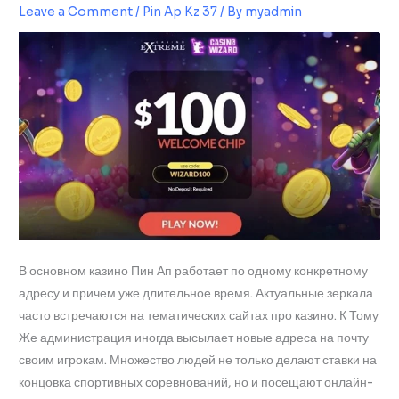
Leave a Comment
/
Pin Ap Kz 37
/ By
myadmin
В основном казино Пин Ап работает по одному конкретному
адресу и причем уже длительное время. Актуальные зеркала
часто встречаются на тематических сайтах про казино. К Тому
Же администрация иногда высылает новые адреса на почту
своим игрокам. Множество людей не только делают ставки на
концовка спортивных соревнований, но и посещают онлайн-