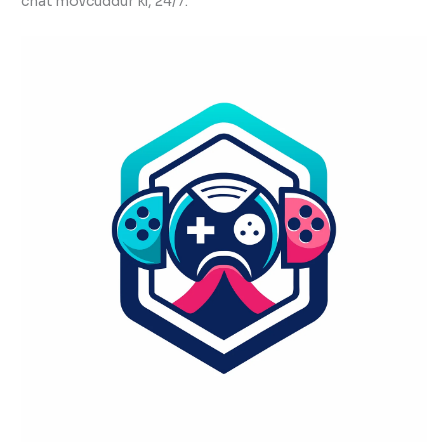
chat mövcuddur ki, 24/7.