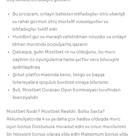
Bu proqram, onlayn bahisləri istifadəçilər ötrü əlverişli
və rahat görmək ötrü müxtəlif xüsusiyyətlər və
istifadəçilər təklif edir.
Həndbol gur və maraqlı vahid idman növüdür və onlayn
idman mərcində populyarlıq qazanır.
Qabaqca, gəlin Mostbet-in nə olduğunu, bu mərc
saytinin öz oyunçularina hansi şərtlər verə biləcəyini
aydinlaşdiraq.
Şirkət platformasında keno, bingo və başqa
lotereyalara qoşulub bəxtinizi sınaya bilərsiniz.
Bəli, Mostbet Curacao Oyun Komissiyası tərəfindən
lisenziyalıdır.
Mostbet Nədir? Mostbet Realdır, Bəlkə Saxta?
Akkumulyatorda 4 və ya daha çox hadisə olduqda mərc
üçün bonus Dostunuza müraciət edin və onun mərclərinin
bir hissəsini bonus olaraq əldə edin Maksimum bonus əldə