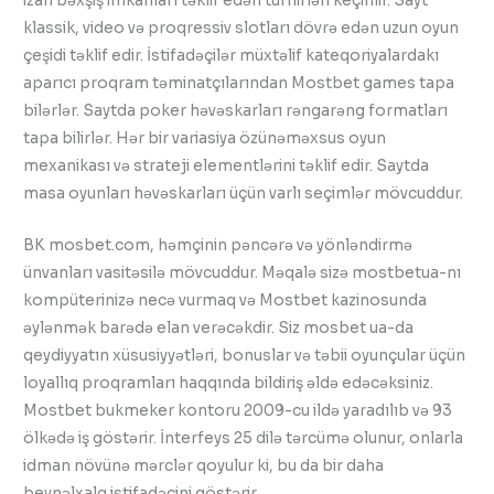
izafi bəxşiş imkanları təklif edən turnirləri keçirilir. Sayt
klassik, video və proqressiv slotları dövrə edən uzun oyun
çeşidi təklif edir. İstifadəçilər müxtəlif kateqoriyalardakı
aparıcı proqram təminatçılarından Mostbet games tapa
bilərlər. Saytda poker həvəskarları rəngarəng formatları
tapa bilirlər. Hər bir variasiya özünəməxsus oyun
mexanikası və strateji elementlərini təklif edir. Saytda
masa oyunları həvəskarları üçün varlı seçimlər mövcuddur.
BK mosbet.com, həmçinin pəncərə və yönləndirmə
ünvanları vasitəsilə mövcuddur. Məqalə sizə mostbetua-nı
kompüterinizə necə vurmaq və Mostbet kazinosunda
əylənmək barədə elan verəcəkdir. Siz mosbet ua-da
qeydiyyatın xüsusiyyətləri, bonuslar və təbii oyunçular üçün
loyallıq proqramları haqqında bildiriş əldə edəcəksiniz.
Mostbet bukmeker kontoru 2009-cu ildə yaradılıb və 93
ölkədə iş göstərir. İnterfeys 25 dilə tərcümə olunur, onlarla
idman növünə mərclər qoyulur ki, bu da bir daha
beynəlxalq istifadəçini göstərir.