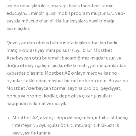
asudə ödənişləri ilə o, maraqlı hədis təcrübəsi təmin
edəcəyinə əmindir. Şəxsi mobil proqram müştərilərə veb-
saytda mövcud olan elliklə funksiyalara daxil olmağı
asanlaşdırır.
Qeydiyyatdan olmuş bütün istifadəçilər istənilən bədii
matçın obrazli yayımını pulsuz izləyə bilər. Mostbet
Azərbaycan ötrü bu icmalı bacardığımız miqdar uzun və
doğru etməyə çalışmışıq ki, elliklə mahiyyət məqamlardan
xəbərdar olasınız. Mostbet AZ onlayn mərc və kazino
oyunları təklif edən məşhur bir online kontordur. Bu yazıda
Mostbet Azerbaycan formal saytına proloq, qeydiyyat,
bonus və promo-kodlar, depozit və çıxarış üsulları
haqqında məlumat verəcəyik.
Mostbet AZ, əlverişli depozit seçimləri, intuitiv istifadəçi
interfeysi və oyunçular ötrü təmtəraqlı təhlükəsizlik
səviyyəsi ilə tanınır.