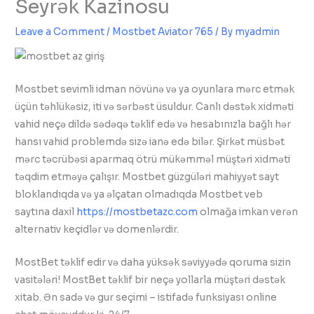
Seyrək Kazinosu
Leave a Comment
/
Mostbet Aviator 765
/ By
myadmin
Mostbet sevimli idman növünə və ya oyunlara mərc etmək
üçün təhlükəsiz, iti və sərbəst üsuldur. Canlı dəstək xidməti
vahid neçə dildə sədəqə təklif edə və hesabınızla bağlı hər
hansı vahid problemdə sizə ianə edə bilər. Şirkət müsbət
mərc təcrübəsi aparmaq ötrü mükəmməl müştəri xidməti
təqdim etməyə çalışır. Mostbet güzgüləri mahiyyət sayt
bloklandıqda və ya əlçatan olmadıqda Mostbet veb
saytına daxil
https://mostbetazc.com
olmağa imkan verən
alternativ keçidlər və domenlərdir.
MostBet təklif edir və daha yüksək səviyyədə qoruma sizin
vasitələri! MostBet təklif bir neçə yollarla müştəri dəstək
xitab. Ən sadə və gur seçimi – istifadə funksiyası online