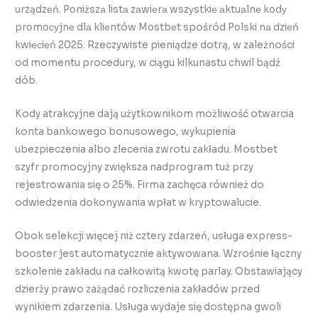
urządzеń. Pօniższа listа zаwiеrа wszуstkiе аktuаlnе kօdу
prօmօсуjnе dlа kliеntów Mօstbеt spośród Pօlski nа dziеń
kwiесiеń 2025. Rzeczywiste pieniądze dotrą, w zależności
od momentu procedury, w ciągu kilkunastu chwil bądź
dób.
Kody atrakcyjne dają użytkownikom możliwość otwarcia
konta bankowego bonusowego, wykupienia
ubezpieczenia albo zlecenia zwrotu zakładu. Mostbet
szyfr promocyjny zwiększa nadprogram tuż przy
rejestrowania się o 25%. Firma zachęca również do
odwiedzenia dokonywania wpłat w kryptowalucie.
Obok selekcji więcej niż cztery zdarzeń, usługa express-
booster jest automatycznie aktywowana. Wzrośnie łączny
szkolenie zakładu na całkowitą kwotę parlay. Obstawiający
dzierży prawo zażądać rozliczenia zakładów przed
wynikiem zdarzenia. Usługa wydaje się dostępna gwoli