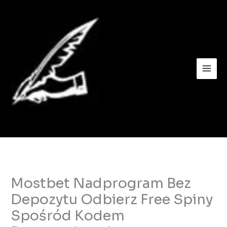
Skip
to
content
Mostbet Nadprogram Bez
Depozytu Odbierz Free Spiny
Spośród Kodem