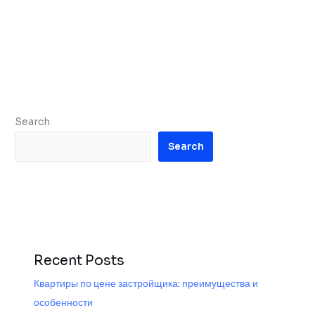
Search
Search
Recent Posts
Квартиры по цене застройщика: преимущества и
особенности