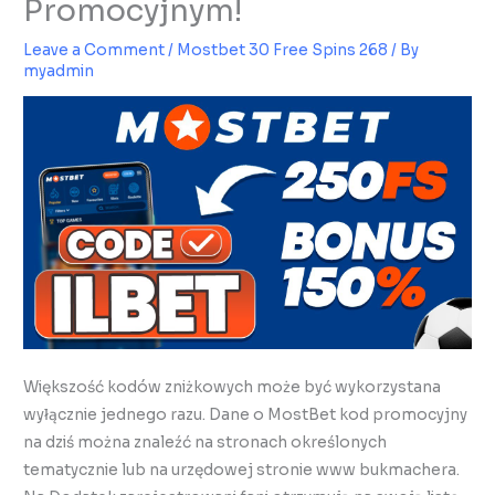
Promocyjnym!
Leave a Comment
/
Mostbet 30 Free Spins 268
/ By
myadmin
Większość kodów zniżkowych może być wykorzystana
wyłącznie jednego razu. Dane o MostBet kod promocyjny
na dziś można znaleźć na stronach określonych
tematycznie lub na urzędowej stronie www bukmachera.