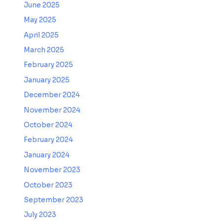
June 2025
May 2025
April 2025
March 2025
February 2025
January 2025
December 2024
November 2024
October 2024
February 2024
January 2024
November 2023
October 2023
September 2023
July 2023