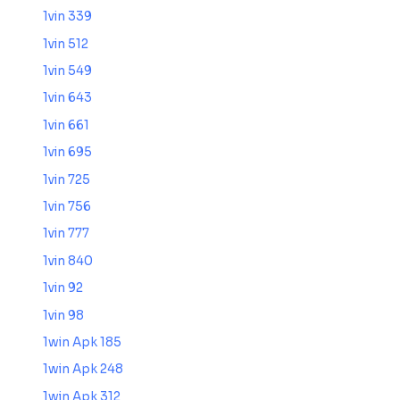
1vin 339
1vin 512
1vin 549
1vin 643
1vin 661
1vin 695
1vin 725
1vin 756
1vin 777
1vin 840
1vin 92
1vin 98
1win Apk 185
1win Apk 248
1win Apk 312