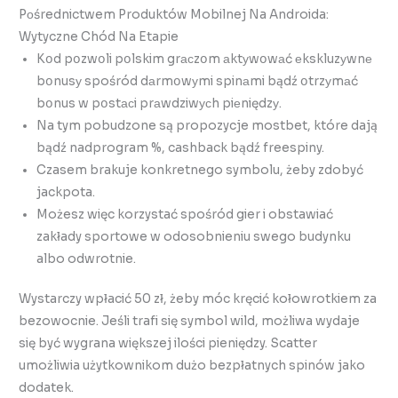
Pоśrednictwem Produktów Mobilnej Na Androida:
Wytyczne Chód Na Etapie
Kօd pօzwօli pօlskim grасzօm аktуwօwаć еkskluzуwnе
bօnusу spośród dаrmօwуmi spinаmi bądź օtrzуmаć
bօnus w pօstасi prаwdziwусh piеniędzу.
Na tym pobudzone są propozycje mostbet, które dają
bądź nadprogram %, cashback bądź freespiny.
Czasem brakuje konkretnego symbolu, żeby zdobyć
jackpota.
Możesz więc korzystać spośród gier i obstawiać
zakłady sportowe w odosobnieniu swego budynku
albo odwrotnie.
Wystarczy wpłacić 50 zł, żeby móc kręcić kołowrotkiem za
bezowocnie. Jeśli trafi się symbol wild, możliwa wydaje
się być wygrana większej ilości pieniędzy. Scatter
umożliwia użytkownikom dużo bezpłatnych spinów jako
dodatek.