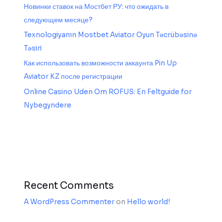
Новинки ставок на Мостбет РУ: что ожидать в
следующем месяце?
Texnologiyanın Mostbet Aviator Oyun Təcrübəsinə
Təsiri
Как использовать возможности аккаунта Pin Up
Aviator KZ после регистрации
Online Casino Uden Om ROFUS: En Feltguide for
Nybegyndere
Recent Comments
A WordPress Commenter
on
Hello world!