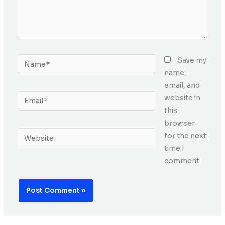
Name*
Save my
name,
email, and
Email*
website in
this
browser
Website
for the next
time I
comment.