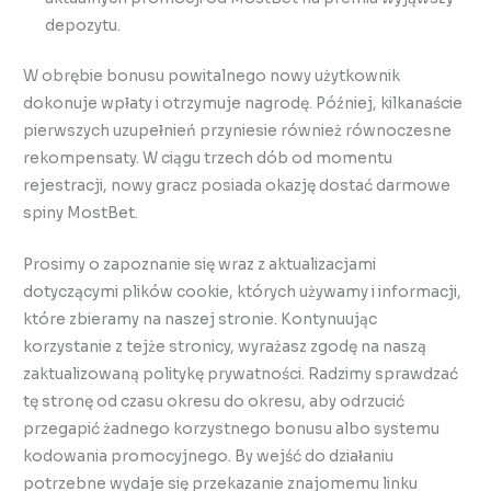
depozytu.
W obrębie bonusu powitalnego nowy użytkownik
dokonuje wpłaty i otrzymuje nagrodę. Później, kilkanaście
pierwszych uzupełnień przyniesie również równoczesne
rekompensaty. W ciągu trzech dób od momentu
rejestracji, nowy gracz posiada okazję dostać darmowe
spiny MostBet.
Prosimy o zapoznanie się wraz z aktualizacjami
dotyczącymi plików cookie, których używamy i informacji,
które zbieramy na naszej stronie. Kontynuując
korzystanie z tejże stronicy, wyrażasz zgodę na naszą
zaktualizowaną politykę prywatności. Radzimy sprawdzać
tę stronę od czasu okresu do okresu, aby odrzucić
przegapić żadnego korzystnego bonusu albo systemu
kodowania promocyjnego. By wejść do działaniu
potrzebne wydaje się przekazanie znajomemu linku