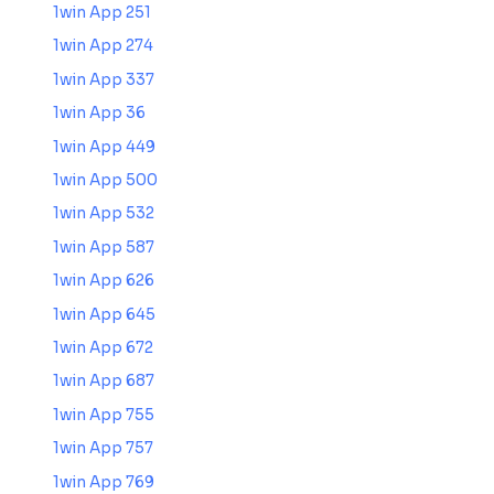
1win App 251
1win App 274
1win App 337
1win App 36
1win App 449
1win App 500
1win App 532
1win App 587
1win App 626
1win App 645
1win App 672
1win App 687
1win App 755
1win App 757
1win App 769