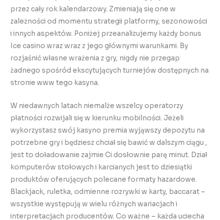
przez cały rok kalendarzowy. Zmieniają się one w
zależności od momentu strategii platformy, sezonowości
i innych aspektów. Poniżej przeanalizujemy każdy bonus
Ice casino wraz wraz z jego głównymi warunkami. By
rozjaśnić własne wrażenia z gry, nigdy nie przegap
żadnego spośród ekscytujących turniejów dostępnych na
stronie www tego kasyna.
W niedawnych latach niemalże wszelcy operatorzy
płatności rozwijali się w kierunku mobilności. Jeżeli
wykorzystasz swój kasyno premia wyjąwszy depozytu na
potrzebne gry i będziesz chciał się bawić w dalszym ciągu ,
jest to doładowanie zajmie Ci dosłownie parę minut. Dział
komputerów stołowych i karcianych jest to dziesiątki
produktów oferujących polecane formaty hazardowe.
Blackjack, ruletka, odmienne rozrywki w karty, baccarat –
wszystkie występują w wielu różnych wariacjach i
interpretacjach producentów. Co ważne – każda uciecha