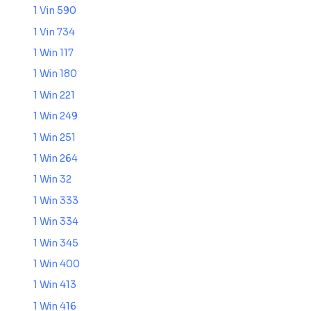
1 Vin 590
1 Vin 734
1 Win 117
1 Win 180
1 Win 221
1 Win 249
1 Win 251
1 Win 264
1 Win 32
1 Win 333
1 Win 334
1 Win 345
1 Win 400
1 Win 413
1 Win 416