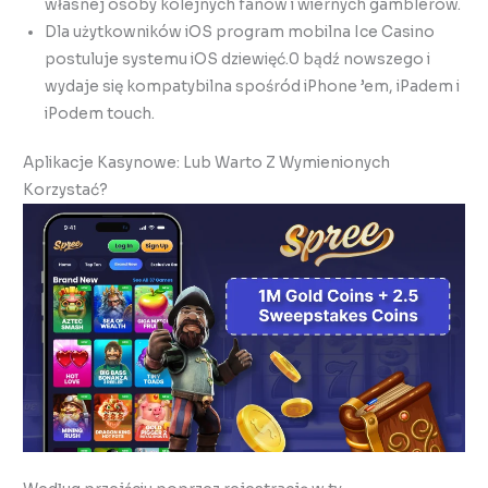
własnej osoby kolejnych fanów i wiernych gamblerów.
Dla użytkowników iOS program mobilna Ice Casino
postuluje systemu iOS dziewięć.0 bądź nowszego i
wydaje się kompatybilna spośród iPhone ’em, iPadem i
iPodem touch.
Aplikacje Kasynowe: Lub Warto Z Wymienionych
Korzystać?