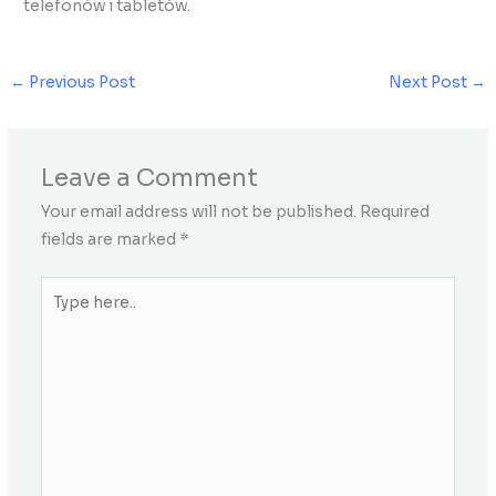
telefonów i tabletów.
←
Previous Post
Next Post
→
Leave a Comment
Your email address will not be published.
Required
fields are marked
*
Type
here..