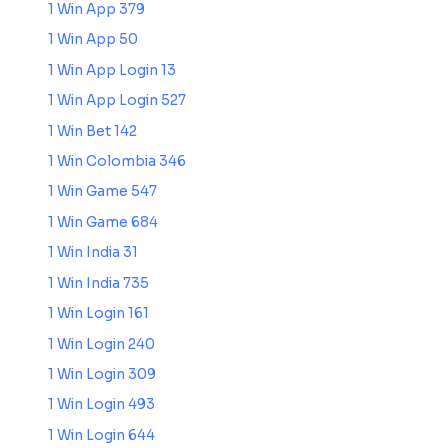
1 Win App 379
1 Win App 50
1 Win App Login 13
1 Win App Login 527
1 Win Bet 142
1 Win Colombia 346
1 Win Game 547
1 Win Game 684
1 Win India 31
1 Win India 735
1 Win Login 161
1 Win Login 240
1 Win Login 309
1 Win Login 493
1 Win Login 644