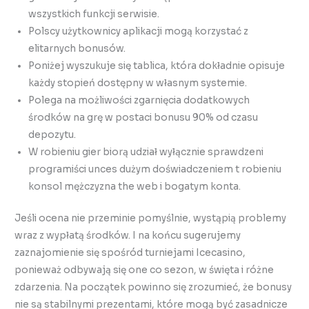
wszystkich funkcji serwisie.
Polscy użytkownicy aplikacji mogą korzystać z
elitarnych bonusów.
Poniżej wyszukuje się tablica, która dokładnie opisuje
każdy stopień dostępny w własnym systemie.
Polega na możliwości zgarnięcia dodatkowych
środków na grę w postaci bonusu 90% od czasu
depozytu.
W robieniu gier biorą udział wyłącznie sprawdzeni
programiści unces dużym doświadczeniem t robieniu
konsol mężczyzna the web i bogatym konta.
Jeśli ocena nie przeminie pomyślnie, wystąpią problemy
wraz z wypłatą środków. I na końcu sugerujemy
zaznajomienie się spośród turniejami Icecasino,
ponieważ odbywają się one co sezon, w święta i różne
zdarzenia. Na początek powinno się zrozumieć, że bonusy
nie są stabilnymi prezentami, które mogą być zasadnicze