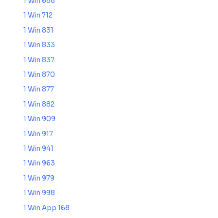
1 Win 688
1 Win 712
1 Win 831
1 Win 833
1 Win 837
1 Win 870
1 Win 877
1 Win 882
1 Win 909
1 Win 917
1 Win 941
1 Win 963
1 Win 979
1 Win 998
1 Win App 168