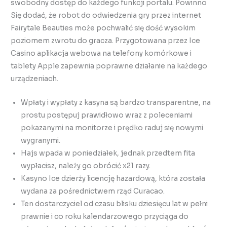
swobodny dostęp do każdego funkcji portalu. Powinno
Się dodać, że robot do odwiedzenia gry przez internet
Fairytale Beauties może pochwalić się dość wysokim
poziomem zwrotu do gracza. Przygotowana przez Ice
Casino aplikacja webowa na telefony komórkowe i
tablety Apple zapewnia poprawne działanie na każdego
urządzeniach.
Wpłaty i wypłaty z kasyna są bardzo transparentne, na
prostu postępuj prawidłowo wraz z poleceniami
pokazanymi na monitorze i prędko raduj się nowymi
wygranymi.
Hajs wpada w poniedziałek, jednak przedtem fita
wypłacisz, należy go obrócić x21 razy.
Kasyno Ice dzierży licencję hazardową, która została
wydana za pośrednictwem rząd Curacao.
Ten dostarczyciel od czasu blisku dziesięcu lat w pełni
prawnie i co roku kalendarzowego przyciąga do