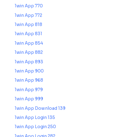
1win App 770
1win App 772
1win App 818
1win App 831
1win App 854
1win App 882
1win App 893
1win App 900
1win App 968
1win App 979
1win App 999
1win App Download 139
1win App Login 135
1win App Login 250
1win App Login 282