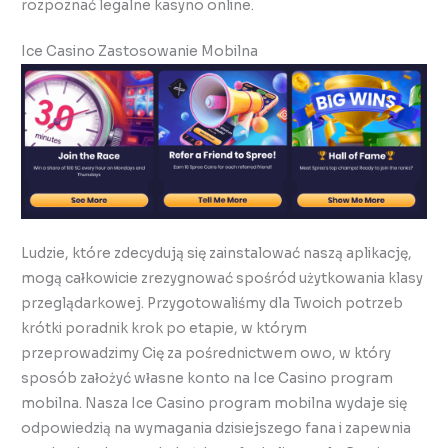
rozpoznać legalne kasyno online.
Ice Casino Zastosowanie Mobilna
Ludzie, które zdecydują się zainstalować naszą aplikację,
mogą całkowicie zrezygnować spośród użytkowania klasy
przeglądarkowej. Przygotowaliśmy dla Twoich potrzeb
krótki poradnik krok po etapie, w którym
przeprowadzimy Cię za pośrednictwem owo, w który
sposób założyć własne konto na Ice Casino program
mobilna. Nasza Ice Casino program mobilna wydaje się
odpowiedzią na wymagania dzisiejszego fana i zapewnia