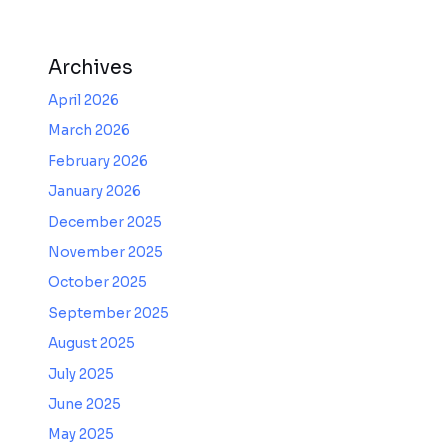
Archives
April 2026
March 2026
February 2026
January 2026
December 2025
November 2025
October 2025
September 2025
August 2025
July 2025
June 2025
May 2025