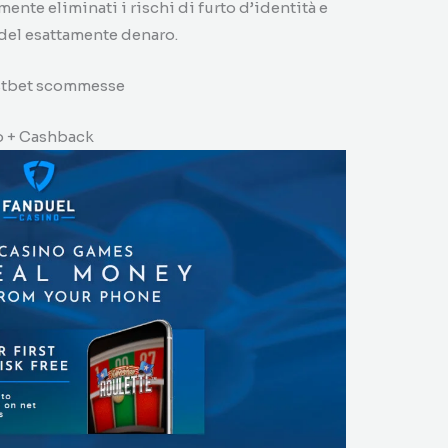
te eliminati i rischi di furto d’identità e
 del esattamente denaro.
o + Cashback