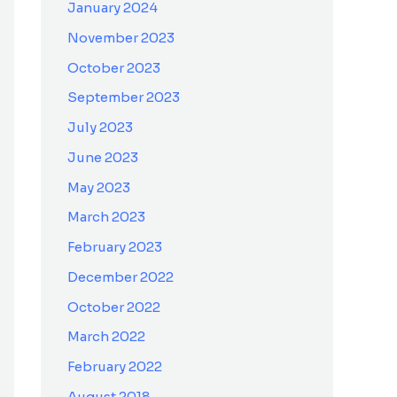
January 2024
November 2023
October 2023
September 2023
July 2023
June 2023
May 2023
March 2023
February 2023
December 2022
October 2022
March 2022
February 2022
August 2018