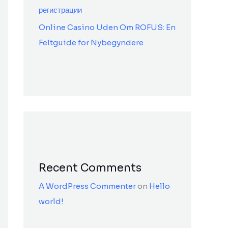
регистрации
Online Casino Uden Om ROFUS: En
Feltguide for Nybegyndere
Recent Comments
A WordPress Commenter
on
Hello
world!