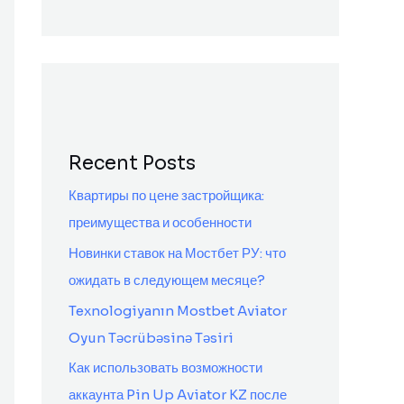
Recent Posts
Квартиры по цене застройщика:
преимущества и особенности
Новинки ставок на Мостбет РУ: что
ожидать в следующем месяце?
Texnologiyanın Mostbet Aviator
Oyun Təcrübəsinə Təsiri
Как использовать возможности
аккаунта Pin Up Aviator KZ после