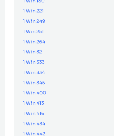
1 Win 180
1 Win 221
1 Win 249
1 Win 251
1 Win 264
1 Win 32
1 Win 333
1 Win 334
1 Win 345
1 Win 400
1 Win 413
1 Win 416
1 Win 434
1 Win 442