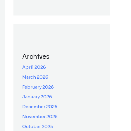
Archives
April 2026
March 2026
February 2026
January 2026
December 2025
November 2025
October 2025