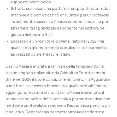
supporto psicologico.
Si tratta successo una piattaforma specializzata in slot
machine e giochi da casinò che, (inter. per un notevole
investimento successo finanza economiche, mira per
affermarsi tra i principale esponente nel settore del
gioco a distanza in Italia.
Espresso è un fornitore giovane, nato nel 2022, ma
quale si sta già imponendo con alcuni titoli parecchio
apprezzati come Treasure Island.
CasinoMania è entrato a far inizia della famiglia vittoria
casinò negozio online vittoria Cristaltec Entertainment
Srl, e nel 2024 il sito è condizione rinnovato! In Aggiunta ai
nuovi bonus successo benvenuto, quale probabilmente
aggiungono levatura al sito, CasinoMania è diventato il
primo casinò online della penisola a permettere ricariche
mediante criptovalute, rendendo l’esperienza persino più
innovativa. CasinoMania permette vittoria decidere tra