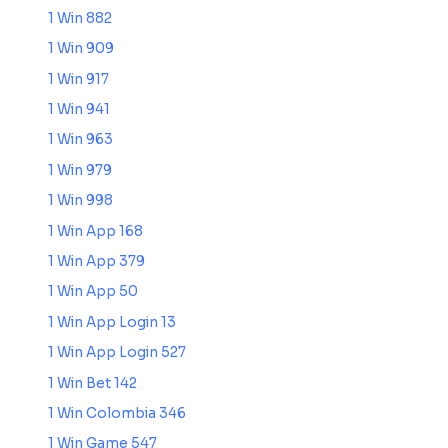
1 Win 882
1 Win 909
1 Win 917
1 Win 941
1 Win 963
1 Win 979
1 Win 998
1 Win App 168
1 Win App 379
1 Win App 50
1 Win App Login 13
1 Win App Login 527
1 Win Bet 142
1 Win Colombia 346
1 Win Game 547