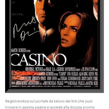
Registrandosi sul portale da taluno dei link che puoi
trovare in questa pagina si accede alla doppia promo