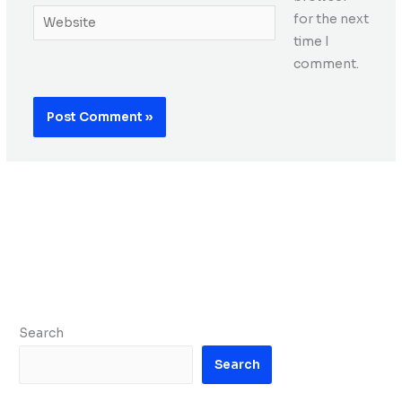
Website
for the next
time I
comment.
Search
Search