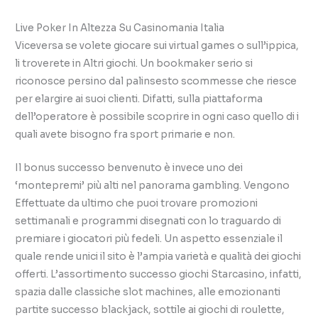
Live Poker In Altezza Su Casinomania Italia
Viceversa se volete giocare sui virtual games o sull’ippica,
li troverete in Altri giochi. Un bookmaker serio si
riconosce persino dal palinsesto scommesse che riesce
per elargire ai suoi clienti. Difatti, sulla piattaforma
dell’operatore è possibile scoprire in ogni caso quello di i
quali avete bisogno fra sport primarie e non.
Il bonus successo benvenuto è invece uno dei
‘montepremi’ più alti nel panorama gambling. Vengono
Effettuate da ultimo che puoi trovare promozioni
settimanali e programmi disegnati con lo traguardo di
premiare i giocatori più fedeli. Un aspetto essenziale il
quale rende unici il sito è l’ampia varietà e qualità dei giochi
offerti. L’assortimento successo giochi Starcasino, infatti,
spazia dalle classiche slot machines, alle emozionanti
partite successo blackjack, sottile ai giochi di roulette,