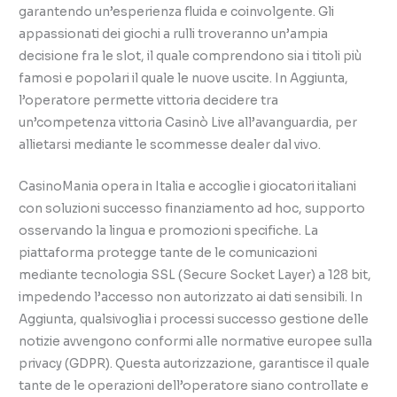
garantendo un’esperienza fluida e coinvolgente. Gli
appassionati dei giochi a rulli troveranno un’ampia
decisione fra le slot, il quale comprendono sia i titoli più
famosi e popolari il quale le nuove uscite. In Aggiunta,
l’operatore permette vittoria decidere tra
un’competenza vittoria Casinò Live all’avanguardia, per
allietarsi mediante le scommesse dealer dal vivo.
CasinoMania opera in Italia e accoglie i giocatori italiani
con soluzioni successo finanziamento ad hoc, supporto
osservando la lingua e promozioni specifiche. La
piattaforma protegge tante de le comunicazioni
mediante tecnologia SSL (Secure Socket Layer) a 128 bit,
impedendo l’accesso non autorizzato ai dati sensibili. In
Aggiunta, qualsivoglia i processi successo gestione delle
notizie avvengono conformi alle normative europee sulla
privacy (GDPR). Questa autorizzazione, garantisce il quale
tante de le operazioni dell’operatore siano controllate e