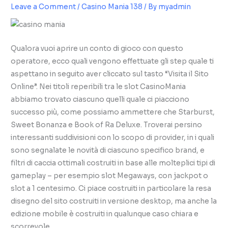
Leave a Comment
/
Casino Mania 138
/ By
myadmin
Qualora vuoi aprire un conto di gioco con questo
operatore, ecco quali vengono effettuate gli step quale ti
aspettano in seguito aver cliccato sul tasto “Visita il Sito
Online”. Nei titoli reperibili tra le slot CasinoMania
abbiamo trovato ciascuno quelli quale ci piacciono
successo più, come possiamo ammettere che Starburst,
Sweet Bonanza e Book of Ra Deluxe. Troverai persino
interessanti suddivisioni con lo scopo di provider, in i quali
sono segnalate le novità di ciascuno specifico brand, e
filtri di caccia ottimali costruiti in base alle molteplici tipi di
gameplay – per esempio slot Megaways, con jackpot o
slot a 1 centesimo. Ci piace costruiti in particolare la resa
disegno del sito costruiti in versione desktop, ma anche la
edizione mobile è costruiti in qualunque caso chiara e
scorrevole.