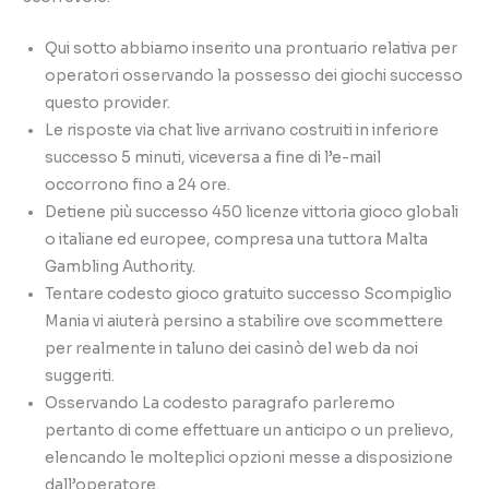
Qui sotto abbiamo inserito una prontuario relativa per
operatori osservando la possesso dei giochi successo
questo provider.
Le risposte via chat live arrivano costruiti in inferiore
successo 5 minuti, viceversa a fine di l’e-mail
occorrono fino a 24 ore.
Detiene più successo 450 licenze vittoria gioco globali
o italiane ed europee, compresa una tuttora Malta
Gambling Authority.
Tentare codesto gioco gratuito successo Scompiglio
Mania vi aiuterà persino a stabilire ove scommettere
per realmente in taluno dei casinò del web da noi
suggeriti.
Osservando La codesto paragrafo parleremo
pertanto di come effettuare un anticipo o un prelievo,
elencando le molteplici opzioni messe a disposizione
dall’operatore.