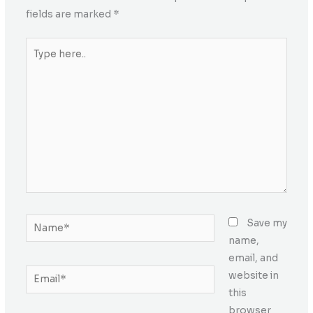
fields are marked
*
Type
here..
Name*
Save my
name,
email, and
Email*
website in
this
browser