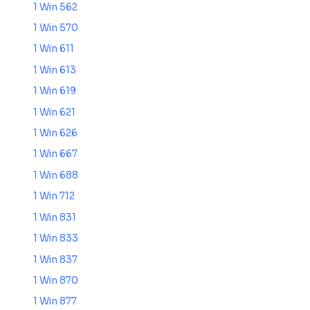
1 Win 562
1 Win 570
1 Win 611
1 Win 613
1 Win 619
1 Win 621
1 Win 626
1 Win 667
1 Win 688
1 Win 712
1 Win 831
1 Win 833
1 Win 837
1 Win 870
1 Win 877