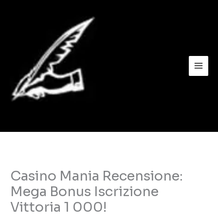
Skip
to
content
Casino Mania Recensione:
Mega Bonus Iscrizione
Vittoria 1 000!